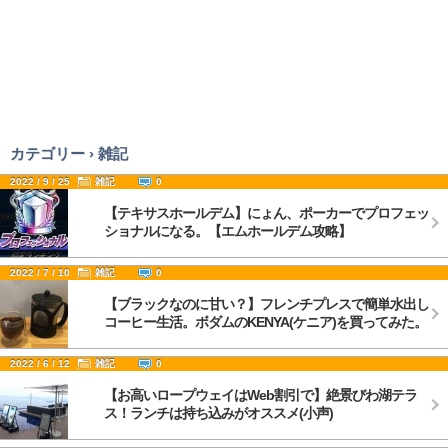
カテゴリー › 雑記
2022 / 9 / 25
雑記
0
【テキサスホールデム】にょん、ポーカーでプロフェッ
ショナルになる。【エムホールデム攻略】
2022 / 7 / 10
雑記
0
【ブラックなのに甘い？】フレンチプレスで簡単水出し
コーヒー生活。ボダムのKENYA(ケニア)を買ってみた。
2022 / 6 / 12
雑記
0
【お高いロープウェイはWeb割引で】絶景びわ湖テラ
ス！ランチは持ち込みがオススメ(小声)