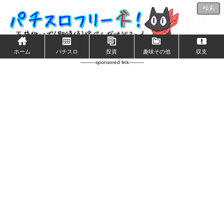
検索
ホーム
パチスロ
投資
趣味その他
収支
----------sponsored link----------