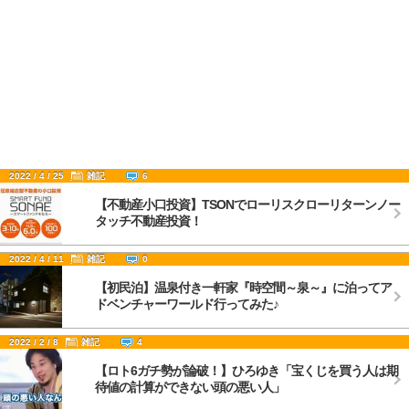
2022 / 4 / 25
雑記
6
【不動産小口投資】TSONでローリスクローリターンノー
タッチ不動産投資！
2022 / 4 / 11
雑記
0
【初民泊】温泉付き一軒家『時空間～泉～』に泊ってア
ドベンチャーワールド行ってみた♪
2022 / 2 / 8
雑記
4
【ロト6ガチ勢が論破！】ひろゆき「宝くじを買う人は期
待値の計算ができない頭の悪い人」