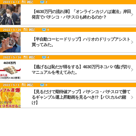
2022 / 6 / 2
雑記
2
【4630万円の流れ弾】「オンラインカジノは違法」岸田
発言でパチンコ・パチスロも終わるのか？
2022 / 5 / 26
雑記
0
【半自動コーヒードリップ】ハリオのドリップアシスト
買ってみた。
2022 / 5 / 16
雑記
4
【逃げるは恥だが得をする】4630万円ネコババ逃げ切り
マニュアルを考えてみた。
2022 / 5 / 1
雑記
0
【見るだけで期待値アップ】パチンコ・パチスロで勝て
るギャンブル運上昇動画を見るべき!?【パスカルの賭
け】