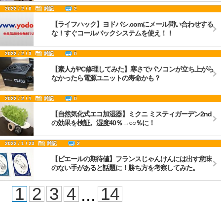
2022 / 2 / 6
雑記
2
【ライフハック】ヨドバシ.comにメール問い合わせする
な！すぐコールバックシステムを使え！！
2022 / 2 / 3
雑記
0
【素人がPC修理してみた】寒さでパソコンが立ち上がら
なかったら電源ユニットの寿命かも？
2022 / 2 / 1
雑記
0
【自然気化式エコ加湿器】ミクニ ミスティガーデン2nd
の効果を検証。湿度40％→○○％に！
2022 / 1 / 23
雑記
2
【ピエールの期待値】フランスじゃんけんには出す意味
のない手があると話題に！勝ち方を考察してみた。
1
2
3
4
14
...