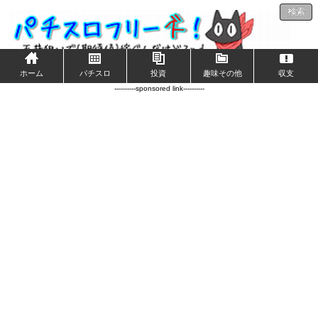
検索
ホーム
パチスロ
投資
趣味その他
収支
----------sponsored link----------