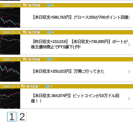
2025 / 5 / 15
株式投資
0
【本日収支+580,763円】グロース250が700ポイント回復
2025 / 5 / 14
株式投資
0
【昨日収支+153,019】【本日収支+730,085円】ポートが
株主優待廃止でPTS爆下げ中
2025 / 5 / 12
株式投資
2
【本日収支+255,023円】万博に行ってきた
2025 / 5 / 9
株式投資
0
【本日収支-364,874円】ビットコインが10万ドル回
復！！
1
2