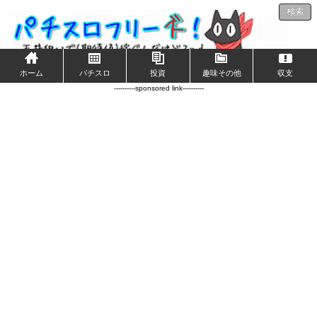
検索
ホーム
パチスロ
投資
趣味その他
収支
----------sponsored link----------