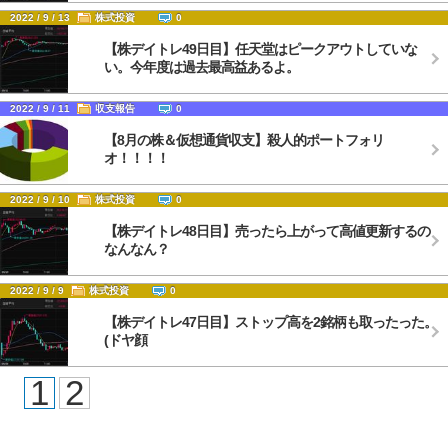
2022 / 9 / 13
株式投資
0
【株デイトレ49日目】任天堂はピークアウトしていな
い。今年度は過去最高益あるよ。
2022 / 9 / 11
収支報告
0
【8月の株＆仮想通貨収支】殺人的ポートフォリ
オ！！！！
2022 / 9 / 10
株式投資
0
【株デイトレ48日目】売ったら上がって高値更新するの
なんなん？
2022 / 9 / 9
株式投資
0
【株デイトレ47日目】ストップ高を2銘柄も取ったった。
(ドヤ顔
1
2