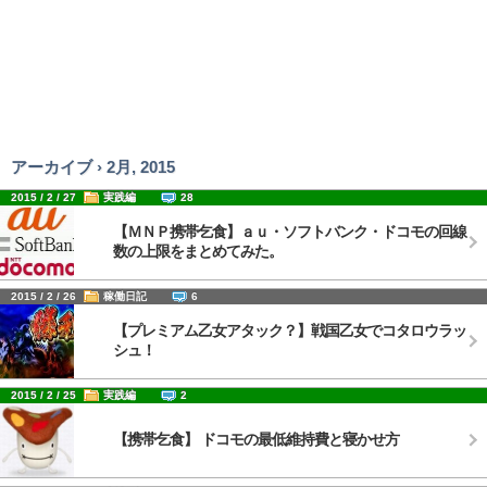
アーカイブ › 2月, 2015
2015 / 2 / 27
実践編
28
【ＭＮＰ携帯乞食】ａｕ・ソフトバンク・ドコモの回線
数の上限をまとめてみた。
2015 / 2 / 26
稼働日記
6
【プレミアム乙女アタック？】戦国乙女でコタロウラッ
シュ！
2015 / 2 / 25
実践編
2
【携帯乞食】 ドコモの最低維持費と寝かせ方