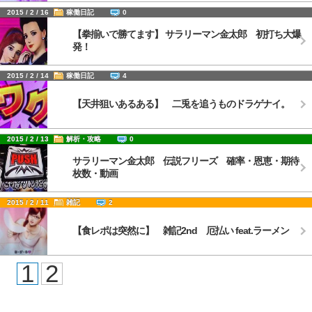
2015 / 2 / 16
稼働日記
0
【拳揃いで勝てます】 サラリーマン金太郎 初打ち大爆
発！
2015 / 2 / 14
稼働日記
4
【天井狙いあるある】 二兎を追うものドラゲナイ。
2015 / 2 / 13
解析・攻略
0
サラリーマン金太郎 伝説フリーズ 確率・恩恵・期待
枚数・動画
2015 / 2 / 11
雑記
2
【食レポは突然に】 雑記2nd 厄払い feat.ラーメン
1
2