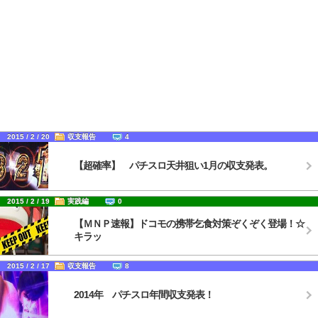
2015 / 2 / 20
収支報告
4
【超確率】 パチスロ天井狙い1月の収支発表。
2015 / 2 / 19
実践編
0
【ＭＮＰ速報】ドコモの携帯乞食対策ぞくぞく登場！☆
キラッ
2015 / 2 / 17
収支報告
8
2014年 パチスロ年間収支発表！