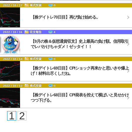
2022 / 10 / 17
株式投資
0
【株デイトレ70日目】再び負け始める。
2022 / 10 / 16
収支報告
4
【9月の株＆仮想通貨収支】史上最高の負け額。信用取引
でレバかけちゃダメ！ゼッタイ！！
2022 / 10 / 14
株式投資
0
【株デイトレ69日目】CPIショック再来かと思いきや爆上
げ！材料出尽くしだね。
2022 / 10 / 13
株式投資
0
【株デイトレ68日目】CPI発表を控えて横ばいと見せかけ
つつ下げる。
1
2