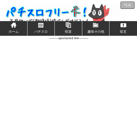
検索
ホーム
パチスロ
投資
趣味その他
収支
----------sponsored link----------