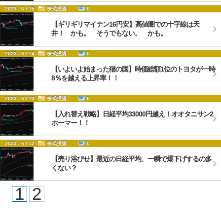
2023 / 6 / 15
株式投資
0
【ギリギリマイテン16円安】高値圏での十字線は天
井！ かも。 そうでもない。 かも。
2023 / 6 / 14
株式投資
0
【いよいよ始まった猫の国】時価総額1位のトヨタが一時
8％を越える上昇率！！
2023 / 6 / 13
株式投資
0
【入れ替え戦略】日経平均33000円越え！オオタニサン2
ホーマー！！
2023 / 6 / 12
株式投資
0
【売り浴びせ】最近の日経平均、一瞬で爆下げするの多
くない？
1
2