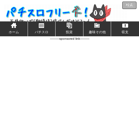
検索
ホーム
パチスロ
投資
趣味その他
収支
----------sponsored link----------