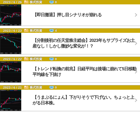
2023 / 6 / 26
株式投資
0
【即日撤退】押し目シナリオが崩れる
2023 / 6 / 23
株式投資
4
【分割後初の任天堂株主総会】2023年もサプライズお土
産なし！しかし微妙な変化が！？
2023 / 6 / 22
株式投資
0
【トレンド転換の前兆】日経平均は後場に崩れて5日移動
平均線を下抜け
2023 / 6 / 21
株式投資
0
【うまぶるにょん】下がりそうで下げない。ちょっと上
がる日本株。