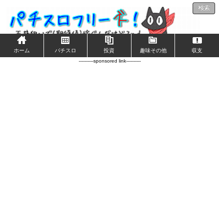
検索
ホーム
パチスロ
投資
趣味その他
収支
----------sponsored link----------