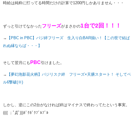
時給は純粋に打ってる時間だけの計算で1200円しかありません・・・
1台で2回！！！
フリーズ
ずっと引けてなかった
がまさかの
→
【PBC in PBC】バジ絆フリーズ 生入り白BAR揃い！【この世で結ば
れぬ縁ならば・・・】
PBC
そして翌月にも
引けました。
→
【夢幻泡影花火柄】バジリスク絆 フリーズ×天膳スタート！ そしてベ
ル6撃破(※)
しかし、逆にこの2台がなければ絆はマイナスで終わってたという事実。
(((( ；ﾟДﾟ)))ｶﾞｸｶﾞｸﾌﾞﾙﾌﾞﾙ