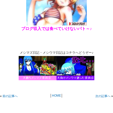
ブログ収入では食べていけないパト～♪
メシマズ日記・メシウマ日記はコチラへどうぞー♪
│
HOME
│
«
前の記事へ
次の記事へ
»