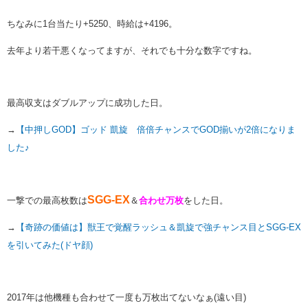
ちなみに1台当たり+5250、時給は+4196。
去年より若干悪くなってますが、それでも十分な数字ですね。
最高収支はダブルアップに成功した日。
→
【中押しGOD】ゴッド 凱旋 倍倍チャンスでGOD揃いが2倍になりま
した♪
SGG-EX
一撃での最高枚数は
＆
合わせ万枚
をした日。
→
【奇跡の価値は】獣王で覚醒ラッシュ＆凱旋で強チャンス目とSGG-EX
を引いてみた(ドヤ顔)
2017年は他機種も合わせて一度も万枚出てないなぁ(遠い目)