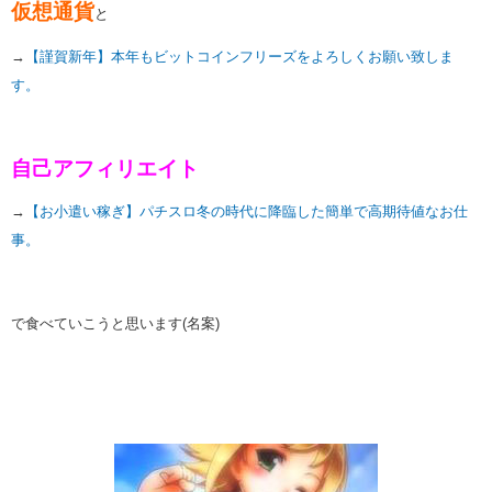
仮想通貨
と
→
【謹賀新年】本年もビットコインフリーズをよろしくお願い致しま
す。
自己アフィリエイト
→
【お小遣い稼ぎ】パチスロ冬の時代に降臨した簡単で高期待値なお仕
事。
で食べていこうと思います(名案)