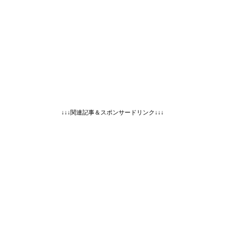
↓↓↓関連記事＆スポンサードリンク↓↓↓