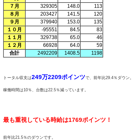
７月
329305
148.0
113
８月
203427
141.5
120
９月
379940
153.0
135
１０月
-95551
84.5
83
１１月
329738
65.0
46
１２月
66928
64.0
59
合計
2492209
1408.5
1198
249万2209ポインツ
トータル収支は
で、前年比29.4％ダウン。
稼働時間は10％、台数は22.5％減っています。
最も重視している時給は1769ポインツ！
前年比21.5％のダウンです。