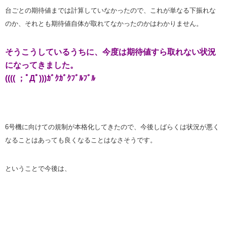
台ごとの期待値までは計算していなかったので、これが単なる下振れな
のか、それとも期待値自体が取れてなかったのかはわかりません。
そうこうしているうちに、今度は期待値すら取れない状況
になってきました。
(((( ；ﾟДﾟ)))ｶﾞｸｶﾞｸﾌﾞﾙﾌﾞﾙ
6号機に向けての規制が本格化してきたので、今後しばらくは状況が悪く
なることはあっても良くなることはなさそうです。
ということで今後は、