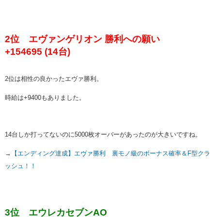
2位 エヴァンゲリオン 勝利への願い
+154695 (14台)
2位は相性の良かったエヴァ勝利。
時給は+9400もありました。
14台しか打ってないのに5000枚オーバーがあったのが大きいですね。
→
【エンディング達成】エヴァ勝利 裏モノ級のボーナス確率＆F型クラ
ッシュ！！
3位 エウレカセブンAO