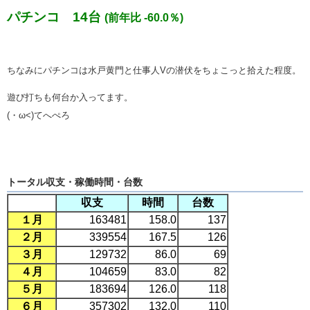
パチンコ 14台
(前年比 -60.0％)
ちなみにパチンコは水戸黄門と仕事人Vの潜伏をちょこっと拾えた程度。
遊び打ちも何台か入ってます。
(・ω<)てへぺろ
トータル収支・稼働時間・台数
収支
時間
台数
１月
163481
158.0
137
２月
339554
167.5
126
３月
129732
86.0
69
４月
104659
83.0
82
５月
183694
126.0
118
６月
357302
132.0
110