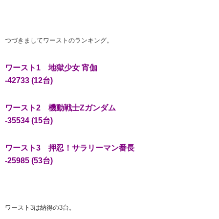
つづきましてワーストのランキング。
ワースト1 地獄少女 宵伽
-42733 (12台)
ワースト2 機動戦士Zガンダム
-35534 (15台)
ワースト3 押忍！サラリーマン番長
-25985 (53台)
ワースト3は納得の3台。