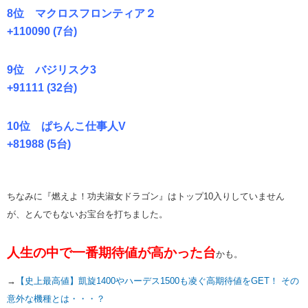
8位 マクロスフロンティア２
+110090 (7台)
9位 バジリスク3
+91111 (32台)
10位 ぱちんこ仕事人V
+81988 (5台)
ちなみに『燃えよ！功夫淑女ドラゴン』はトップ10入りしていません
が、とんでもないお宝台を打ちました。
人生の中で一番期待値が高かった台
かも。
→
【史上最高値】凱旋1400やハーデス1500も凌ぐ高期待値をGET！ その
意外な機種とは・・・？