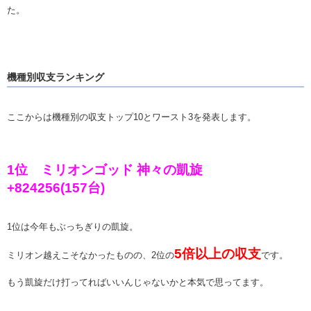
た。
機種別収支ランキング
ここからは機種別の収支トップ10とワースト3を発表します。
1位 ミリオンゴッド 神々の凱旋
+824256(157台)
1位は今年もぶっちぎりの凱旋。
5倍以上の収支
ミリオン越えこそなかったものの、2位の
です。
もう凱旋だけ打ってればいいんじゃないかと本気で思ってます。