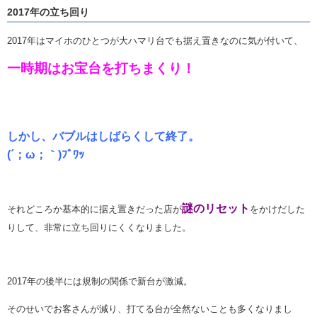
2017年の立ち回り
2017年はマイホのひとつが大ハマリ台でも据え置きなのに気が付いて、
一時期はお宝台を打ちまくり！
しかし、バブルはしばらくして終了。
(´；ω；｀)ﾌﾞﾜｯ
謎のリセット
それどころか基本的に据え置きだった店が
をかけだした
りして、非常に立ち回りにくくなりました。
2017年の後半には規制の関係で新台が激減。
そのせいでお客さんが減り、打てる台が全然ないことも多くなりまし