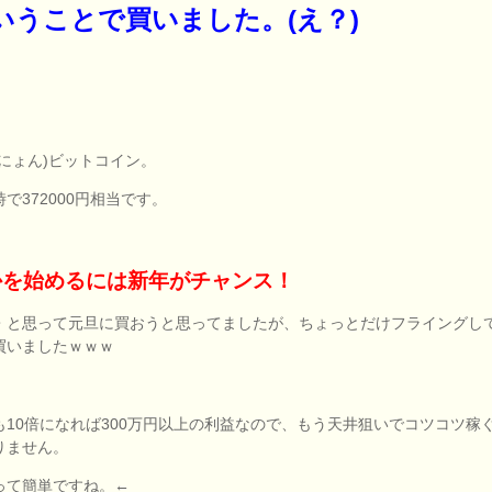
いうことで買いました。(え？)
4(にょん)ビットコイン。
で372000円相当です。
かを始めるには新年がチャンス！
・と思って元旦に買おうと思ってましたが、ちょっとだけフライングし
買いましたｗｗｗ
も10倍になれば300万円以上の利益なので、もう天井狙いでコツコツ稼
りません。
って簡単ですね。←