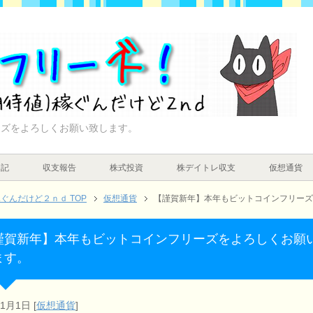
ーズをよろしくお願い致します。
日記
収支報告
株式投資
株デイトレ収支
仮想通貨
んだけど２ｎｄ TOP
仮想通貨
【謹賀新年】本年もビットコインフリーズ
謹賀新年】本年もビットコインフリーズをよろしくお願
ます。
年1月1日
[
仮想通貨
]