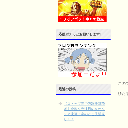
応援ポチっとお願いします♪
この
最近の投稿
ひた
【ストップ高で強制決算跨
ぎ】全株クラ注目のキオク
シア決算！今のとこ失望売
り！！