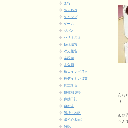
ま行
やらわ行
キャンプ
ゲーム
ツバメ
ハリネズミ
仮想通貨
収支報告
実践編
未分類
株スイング収支
株デイトレ収支
株式投資
機種別攻略
んな
稼働日記
_(┐「
自転車
解析・攻略
仮想
超初心者向け
もん
雑記