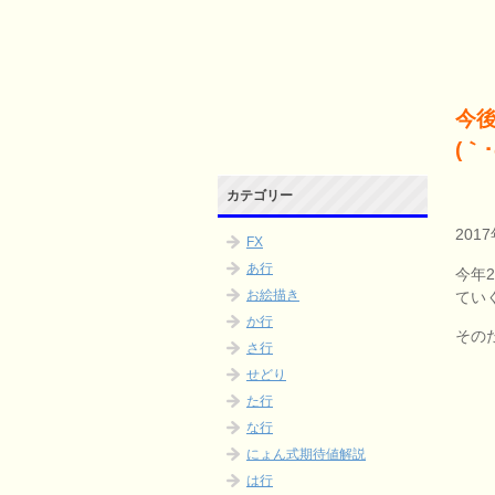
今
(｀･
カテゴリー
201
FX
あ行
今年
お絵描き
てい
か行
その
さ行
せどり
た行
な行
にょん式期待値解説
は行