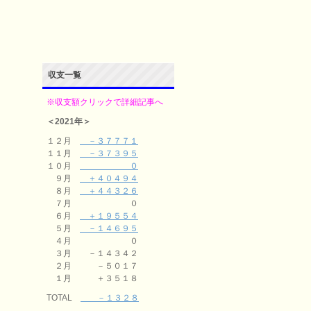
収支一覧
※収支額クリックで詳細記事へ
＜2021年＞
１２月
－３７７７１
１１月
－３７３９５
１０月
０
９月
＋４０４９４
８月
＋４４３２６
７月 ０
６月
＋１９５５４
５月
－１４６９５
４月 ０
３月 －１４３４２
２月 －５０１７
１月 ＋３５１８
TOTAL
－１３２８