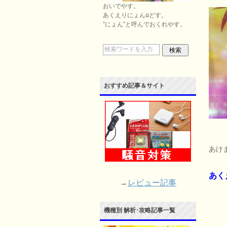
おいでやす。
あくえりにょんαどす。
”にょん”と呼んでおくれやす。
おすすめ記事＆サイト
あけ
あく
→
レビュー記事
機種別 解析･攻略記事一覧