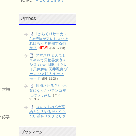
TOTAL
＋２６３２９６３
相互RSS
Lからくりサーカス
2は筐体がアレじゃなけ
ればもっと稼働するの
か？
NEW!
(8/6 09:00)
スマスロ とんでも
スキルで異世界放浪メ
シ 新台 天井狙いまとめ
｜天井解析 天井恩恵 ゾ
ーン ヤメ時 リセット
モード
(8/3 11:26)
逮捕される？3回出
て大晦
禁になったパチンコ屋
に行ってみた
(7/30
21:30)
スロットのペナ辞
めとは？やる派・やら
ない派をリスクとリタ
ぐ必要
ーンで整理
(6/9 03:15)
L タクトオーパス
ブックマーク
Destiny 天井・期待値・