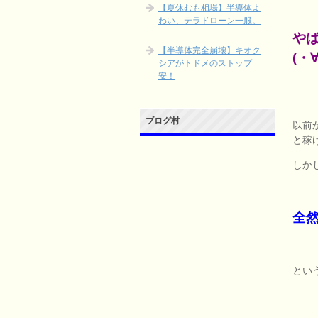
【夏休むも相場】半導体よ
わい、テラドローン一服。
や
【半導体完全崩壊】キオク
(・∀
シアがトドメのストップ
安！
ブログ村
以前
と稼
しか
全
とい