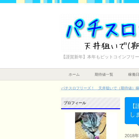
【謹賀新年】本年もビットコインフリ
ホーム
期待値一覧
稼働
パチスロフリーズ！ 天井狙いで（期待値）稼ぐ
プロフィール
【
し
2018