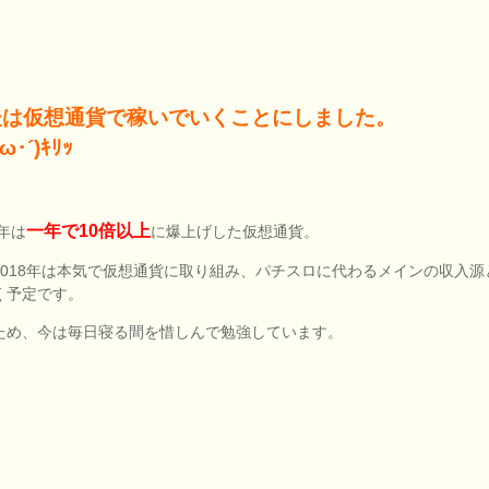
後は仮想通貨で稼いでいくことにしました。
ω･´)ｷﾘｯ
一年で10倍以上
7年は
に爆上げした仮想通貨。
2018年は本気で仮想通貨に取り組み、パチスロに代わるメインの収入源
く予定です。
ため、今は毎日寝る間を惜しんで勉強しています。