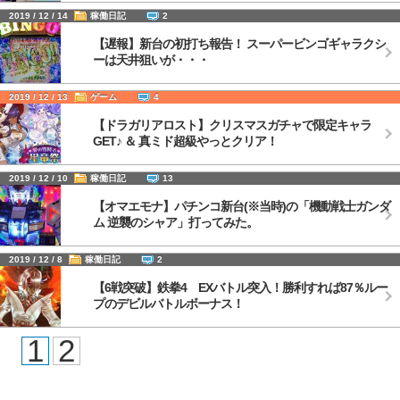
2019 / 12 / 14
稼働日記
2
【遅報】新台の初打ち報告！ スーパービンゴギャラクシ
ーは天井狙いが・・・
2019 / 12 / 13
ゲーム
4
【ドラガリアロスト】クリスマスガチャで限定キャラ
GET♪ ＆ 真ミド超級やっとクリア！
2019 / 12 / 10
稼働日記
13
【オマエモナ】パチンコ新台(※当時)の「機動戦士ガンダ
ム 逆襲のシャア」打ってみた。
2019 / 12 / 8
稼働日記
2
【6戦突破】鉄拳4 EXバトル突入！勝利すれば87％ルー
プのデビルバトルボーナス！
1
2