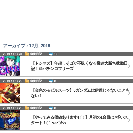
アーカイブ › 12月, 2019
2019 / 12 / 31
稼働日記
10
【トシマズ】年越しそばが不味くなる爆連大勝ち稼働日
記！＠パチンコフリーズ
2019 / 12 / 29
稼働日記
0
【金色のモビルスーツ】νガンダムは伊達じゃないことも
ない！
2019 / 12 / 28
稼働日記
0
【やってみる価値ありますぜ！】月初の1台目は7揃いス
タート！(｀･ω･´)ｷﾘｯ