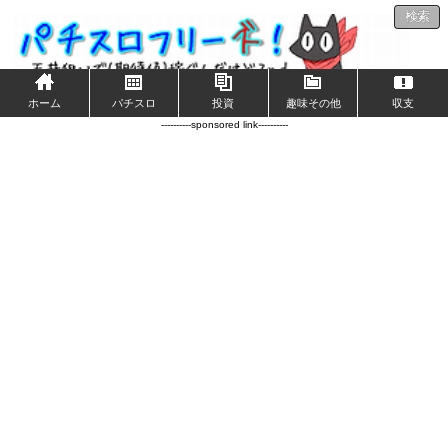
検索
ホーム
パチスロ
投資
趣味その他
収支
----------sponsored link----------