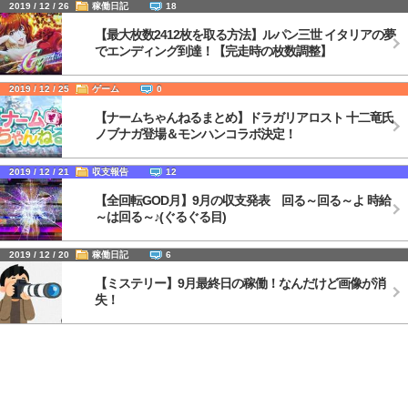
2019 / 12 / 26
稼働日記
18
【最大枚数2412枚を取る方法】ルパン三世 イタリアの夢
でエンディング到達！【完走時の枚数調整】
2019 / 12 / 25
ゲーム
0
【ナームちゃんねるまとめ】ドラガリアロスト 十二竜氏
ノブナガ登場＆モンハンコラボ決定！
2019 / 12 / 21
収支報告
12
【全回転GOD月】9月の収支発表 回る～回る～よ 時給
～は回る～♪(ぐるぐる目)
2019 / 12 / 20
稼働日記
6
【ミステリー】9月最終日の稼働！なんだけど画像が消
失！