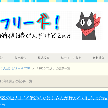
日記
収支報告
株式投資
株デイトレ収支
仮想通貨
んだけど２ｎｄ TOP
「2015年1月」の記事一覧
015年1月」の記事一覧
伝説の巨人】2-9伝説のたけしさんが行方不明になった結
ｗｗ