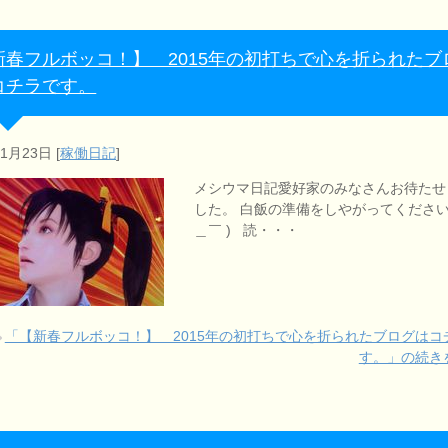
新春フルボッコ！】 2015年の初打ちで心を折られたブ
コチラです。
年1月23日
[
稼働日記
]
メシウマ日記愛好家のみなさんお待たせ
した。 白飯の準備をしやがってください
＿￣ ) 読・・・
「【新春フルボッコ！】 2015年の初打ちで心を折られたブログはコ
す。」の続き