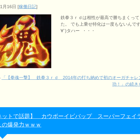
年1月16日
[
稼働日記
]
鉄拳３ｒｄは相性が最高で勝ちまくって
た。 でも上乗せ特化は一度もないんです
∀`)タハー ・・・
「【拳魂一撃】 鉄拳３ｒｄ 2014年の打ち納めで初のオーガチャレ
功！」の続き
ネットで話題】 カウボーイビバップ スーパーフェイ
ュの爆発力ｗｗｗ