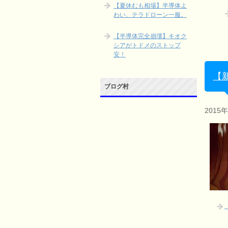
【夏休むも相場】半導体よ
わい、テラドローン一服。
【半導体完全崩壊】キオク
シアがトドメのストップ
安！
【
ブログ村
2015