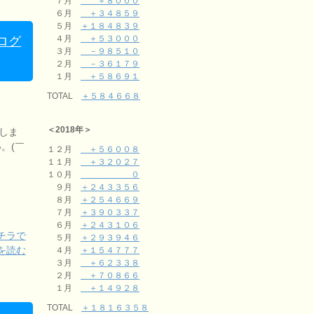
７月
＋８０００
６月
＋３４８５９
５月
＋１８４８３９
４月
＋５３０００
ログ
３月
－９８５１０
２月
－３６１７９
１月
＋５８６９１
TOTAL
＋５８４６６８
＜2018年＞
しま
。(￣
１２月
＋５６００８
１１月
＋３２０２７
１０月
０
９月
＋２４３３５６
８月
＋２５４６６９
７月
＋３９０３３７
６月
＋２４３１０６
チラで
５月
＋２９３９４６
を読む
４月
＋１５４７７７
３月
＋６２３３８
２月
＋７０８６６
１月
＋１４９２８
TOTAL
＋１８１６３５８