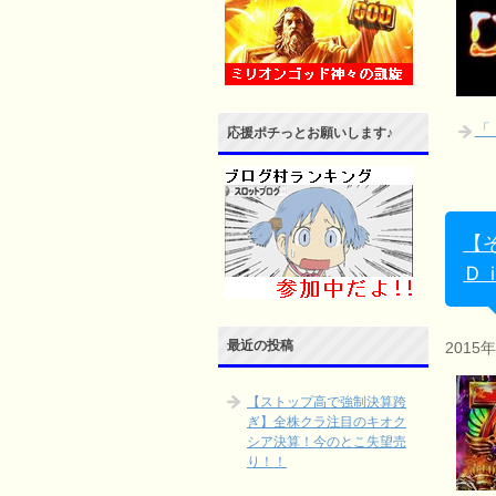
「
応援ポチっとお願いします♪
【
Ｄ
最近の投稿
2015
【ストップ高で強制決算跨
ぎ】全株クラ注目のキオク
シア決算！今のとこ失望売
り！！