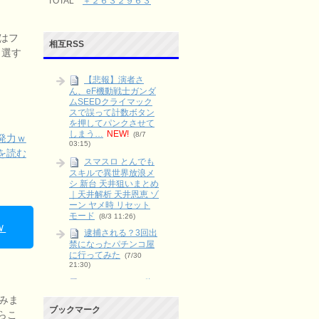
TOTAL
＋２６３２９６３
はフ
相互RSS
当選す
【悲報】演者さ
ん、eF機動戦士ガンダ
ムSEEDクライマック
スで誤って計数ボタン
を押してパンクさせて
しまう…
NEW!
(8/7
発力ｗ
03:15)
を読む
スマスロ とんでも
スキルで異世界放浪メ
シ 新台 天井狙いまとめ
｜天井解析 天井恩恵 ゾ
ーン ヤメ時 リセット
モード
(8/3 11:26)
ｗ
逮捕される？3回出
禁になったパチンコ屋
に行ってみた
(7/30
21:30)
スロットのペナ辞
めとは？やる派・やら
みま
ない派をリスクとリタ
ブックマーク
らこ
ーンで整理
(6/9 03:15)