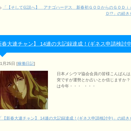
「【そして伝説へ】 アナゴハーデス 新春初ＧＯＤからのＧＯＤｉ
Ｄ!?」の続き
新春大連チャン】 14連の大記録達成！(ギネス申請検討中
年1月25日
[
稼働日記
]
日本メシウマ協会会員の皆様こんばんは
突ですが運勢とか占いとか信じますか？
は今年・・・ ・・・
「【新春大連チャン】 14連の大記録達成！(ギネス申請検討中)」の続き