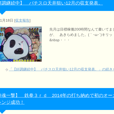
好調継続中】 パチスロ天井狙い12月の収支発表。
年1月18日
[
収支報告
]
先月は目標稼働200時間なんて書いてま
が、 あきらめました。(｀･ω･´)キリッ
&nbsp・・・
「【好調継続中】 パチスロ天井狙い12月の収支発表。」の続き
拳魂一撃】 鉄拳３ｒｄ 2014年の打ち納めで初のオー
レンジ成功！