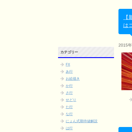
【
は
2015
カテゴリー
FX
あ行
お絵描き
か行
さ行
せどり
た行
な行
にょん式期待値解説
は行