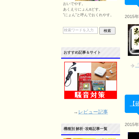
おいでやす。
あくえりにょんαどす。
”にょん”と呼んでおくれやす。
2015
おすすめ記事＆サイト
【
→
レビュー記事
2015
機種別 解析･攻略記事一覧