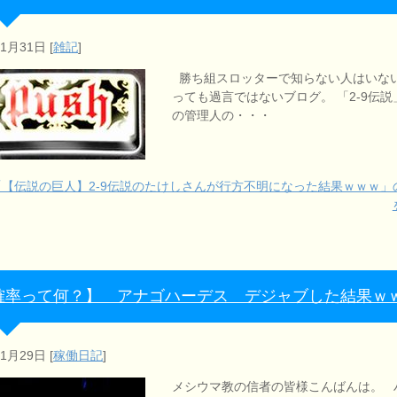
年1月31日
[
雑記
]
勝ち組スロッターで知らない人はいな
っても過言ではないブログ。 「2-9伝説
の管理人の・・・
「【伝説の巨人】2-9伝説のたけしさんが行方不明になった結果ｗｗｗ」
確率って何？】 アナゴハーデス デジャブした結果ｗ
年1月29日
[
稼働日記
]
メシウマ教の信者の皆様こんばんは。 