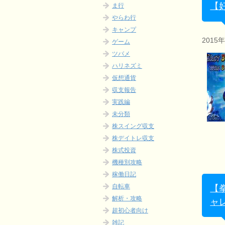
【
ま行
やらわ行
キャンプ
2015
ゲーム
ツバメ
ハリネズミ
仮想通貨
収支報告
実践編
未分類
株スイング収支
株デイトレ収支
株式投資
機種別攻略
稼働日記
自転車
【
解析・攻略
ャ
超初心者向け
雑記