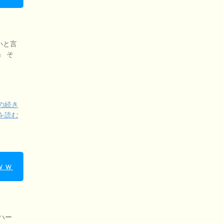
いと言
」 そ
の続き
を読む
ｗｗ
ハー