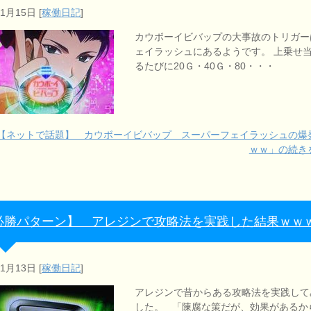
年1月15日
[
稼働日記
]
カウボーイビバップの大事故のトリガー
ェイラッシュにあるようです。 上乗せ
るたびに20Ｇ・40Ｇ・80・・・
【ネットで話題】 カウボーイビバップ スーパーフェイラッシュの爆
ｗｗ」の続き
必勝パターン】 アレジンで攻略法を実践した結果ｗｗ
年1月13日
[
稼働日記
]
アレジンで昔からある攻略法を実践して
した。 「陳腐な策だが、効果があるか