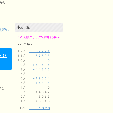
多い
収支一覧
を読む
※収支額クリックで詳細記事へ
＜2021年＞
１２月
－３７７７１
ＧＯ
１１月
－３７３９５
１０月
０
９月
＋４０４９４
８月
＋４４３２６
７月 ０
６月
＋１９５５４
５月
－１４６９５
４月 ０
な。
３月 －１４３４２
２月 －５０１７
１月 ＋３５１８
TOTAL
－１３２８