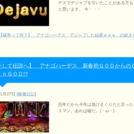
デスでデジャブを引いたことがある方も
と思います。 今・・・
【確率って何？】 アナゴハーデス デジャブした結果ｗｗｗ」の続き
そして伝説へ】 アナゴハーデス 新春初ＧＯＤからの
ｉｎＧＯＤ!?
年1月27日
[
稼働日記
]
厄年だから今年は負けまくりだと言った
スマン。あれは嘘だ。(・ω・)