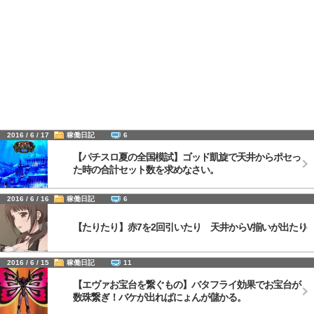
2016 / 6 / 17
稼働日記
6
【パチスロ夏の全国模試】ゴッド凱旋で天井からポセっ
た時の合計セット数を求めなさい。
2016 / 6 / 16
稼働日記
6
【たりたり】赤7を2回引いたり 天井からV揃いが出たり
2016 / 6 / 15
稼働日記
11
【エヴァお宝台を繋ぐもの】バタフライ効果でお宝台が
数珠繋ぎ！バケが出ればにょんが儲かる。