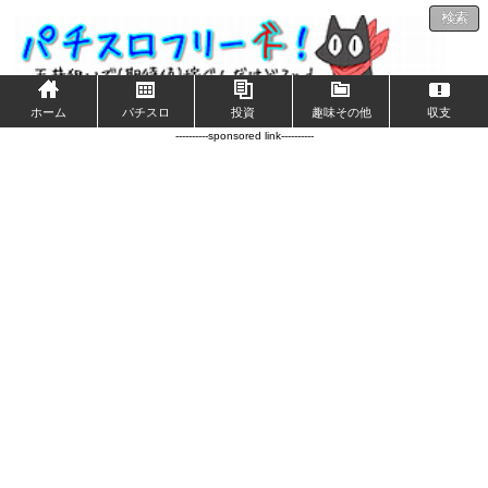
検索
ホーム
パチスロ
投資
趣味その他
収支
----------sponsored link----------