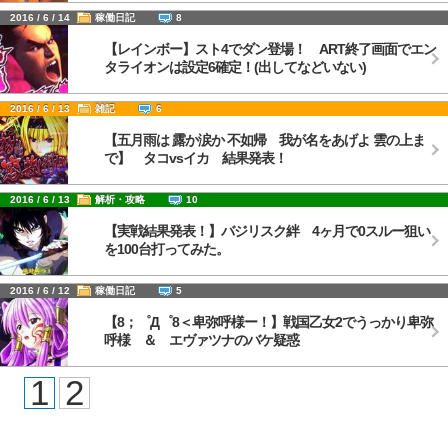
2016 / 6 / 14
稼働日記
8
【レインボー】スト4でダン登場！ ART終了画面でエン
タライオンは設定6確定！(出してなどいない)
2016 / 6 / 13
雑記
6
【五月雨は 露か涙か 不如帰 我が名をあげよ 雲の上ま
で】 タコvsイカ 結果発表！
2016 / 6 / 13
解析・攻略
10
【実戦結果発表！】バジリスク絆 4ヶ月で0スルー狙い
を100台打ってみた。
2016 / 6 / 12
稼働日記
5
【8；゜Д゜8＜卑弥呼様ー！】戦国乙女2でうっかり卑弥
呼様 ＆ エヴァツナのバケ疑惑
1
2