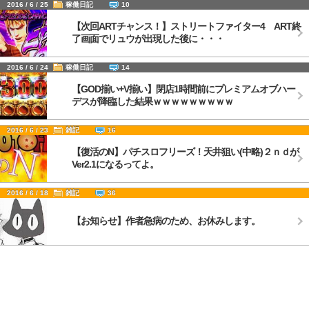
2016 / 6 / 25
稼働日記
10
【次回ARTチャンス！】ストリートファイター4 ART終
了画面でリュウが出現した後に・・・
2016 / 6 / 24
稼働日記
14
【GOD揃い+V揃い】閉店1時間前にプレミアムオブハー
デスが降臨した結果ｗｗｗｗｗｗｗｗｗ
2016 / 6 / 23
雑記
16
【復活のN】パチスロフリーズ！天井狙い(中略)２ｎｄが
Ver2.1になるってよ。
2016 / 6 / 18
雑記
36
【お知らせ】作者急病のため、お休みします。