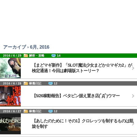
アーカイブ › 6月, 2016
2016 / 6 / 29
解析・攻略
14
【まどマギ新作】「SLOT魔法少女まどか☆マギカ2」が
検定通過！今回は劇場版ストーリー？
2016 / 6 / 28
稼働日記
12
【5/26稼動報告】ベタピン据え置き店(ﾟДﾟ)ウマー
2016 / 6 / 27
稼働日記
12
【あしたのために！その1】クロレッツを制するものは凱
旋を制す