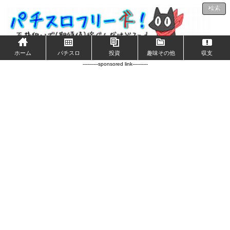
検索
ホーム
パチスロ
投資
趣味その他
収支
----------sponsored link----------