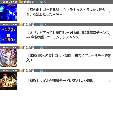
2015 / 5 / 29
稼働日記
6
【幻の曲】ゴッド凱旋 「ツァラトゥストラはかく語り
き」を流したったｗｗｗ
2015 / 5 / 28
稼働日記
4
【オリンピアって】黄門ちゃま喝 9回裏2死満塁チャンス
vs 麻雀物語3 パトランランチャンス
2015 / 5 / 27
稼働日記
2
【SGG-EXへの道】ゴッド凱旋 初のメデューサモード突
入！
2015 / 5 / 26
稼働日記
2
【悲報】マイホが殲滅モードに突入した模様。