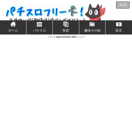
検索
ホーム
パチスロ
投資
趣味その他
収支
----------sponsored link----------