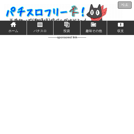
検索
ホーム
パチスロ
投資
趣味その他
収支
----------sponsored link----------