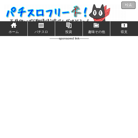
検索
ホーム
パチスロ
投資
趣味その他
収支
----------sponsored link----------