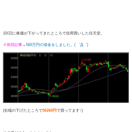
10/22に株価が下がってきたところで信用買いした任天堂。
※前回記事
→
560万円の借金をしました。( ゜Д゜)
(右端の下げたところで
56260円
で買ってます↑)