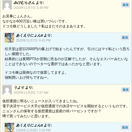
みけむらさん
より:
返信
2020年11月7日 3:38 PM
お見事にょんさん。
なかなか600万近い株は買いづらいです。
ドコモ株どうしました？私はまだそのままあります。
あくえりにょんα
より:
返信
2020年11月7日 9:42 PM
任天堂は翌日2000円の爆上げで始まったんですが、引けにはマイ転という恐ろ
しい展開でした。
結果的には夜間PTSか翌朝に売るのが正解でしたが、そんなエスパーみたいな
ことはできないのでベターな選択ではあったかなと思います。
ドコモ株は面倒なので放置してますよ。
強制買い上げ待ちですねー。
うより
より:
返信
2020年11月8日 7:37 AM
仮想通貨に明るいニュースが入ってきましたね。
電子決済サービス大手が仮想通貨での決済サービスを開始するというものです。
ニョンさんの保有する仮想通貨は資産の何パーセントですか？
噂で買ってみたいと思います。
あくえりにょんα
より:
返信
2020年11月8日 5:26 PM