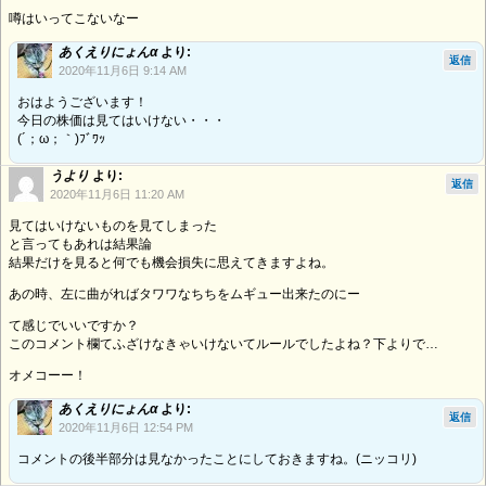
噂はいってこないなー
あくえりにょんα
より:
返信
2020年11月6日 9:14 AM
おはようございます！
今日の株価は見てはいけない・・・
(´；ω；｀)ﾌﾞﾜｯ
うより
より:
返信
2020年11月6日 11:20 AM
見てはいけないものを見てしまった
と言ってもあれは結果論
結果だけを見ると何でも機会損失に思えてきますよね。
あの時、左に曲がればタワワなちちをムギュー出来たのにー
て感じでいいですか？
このコメント欄てふざけなきゃいけないてルールでしたよね？下よりで…
オメコーー！
あくえりにょんα
より:
返信
2020年11月6日 12:54 PM
コメントの後半部分は見なかったことにしておきますね。(ニッコリ)