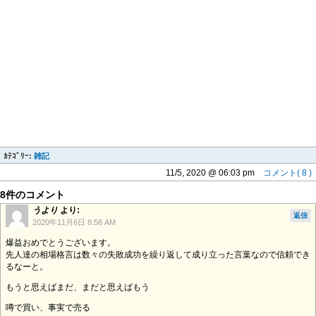
ｶﾃｺﾞﾘｰ:
雑記
11/5, 2020 @ 06:03 pm
コメント( 8 )
8件のコメント
うより
より:
返信
2020年11月6日 8:58 AM
爆益おめでとうございます。
先人達の相場格言は数々の失敗成功を繰り返して成り立った言葉なので信頼でき
るなーと。
もうと思えばまだ、まだと思えばもう
噂で買い、事実で売る