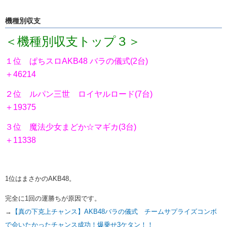
機種別収支
＜機種別収支トップ３＞
１位 ぱちスロAKB48 バラの儀式(2台)
＋46214
２位 ルパン三世 ロイヤルロード(7台)
＋19375
３位 魔法少女まどか☆マギカ(3台)
＋11338
1位はまさかのAKB48。
完全に1回の運勝ちが原因です。
→
【真の下克上チャンス】AKB48バラの儀式 チームサプライズコンボ
で会いたかったチャンス成功！爆乗せ3ケタン！！