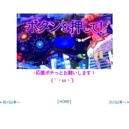
↑応援ポチっとお願いします！
(｀・ω・´)ゞ
│
HOME
│
«
前の記事へ
次の記事へ
»