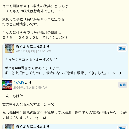
うーん凱旋がメイン収支の伏兵にとっては
にょんさんの収支は想定外でした・・・
凱旋って事故り易いから６００近辺でも
打つこと結構多いです。
ちなみに引き強でしたが先月の凱旋は
５７台 +３４３．５ｋ でした(･д･｡)ﾄﾞﾔ
あくえりにょんα
より:
返信
2016年1月13日 11:51 PM
さっそく再コメあざまーす♪(´∀｀*)
ボクも600過ぎから攻めてますよー。
ずっと上振れしてたのに、最近になって急速に収束してきました。(・ω・;)
いため
より:
返信
2016年1月14日 2:59 AM
こんにちは^^
世の中そんなもんですよ。(。-∀-)
私も先日ﾊﾅﾊﾅ鳳凰の設定狙を観光してた結果、途中でﾊﾅの電球が切れたらしく酷
い目に会いました。_(┐「ε:)_
あくえりにょんα
より:
返信