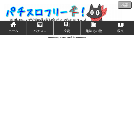
検索
ホーム
パチスロ
投資
趣味その他
収支
----------sponsored link----------