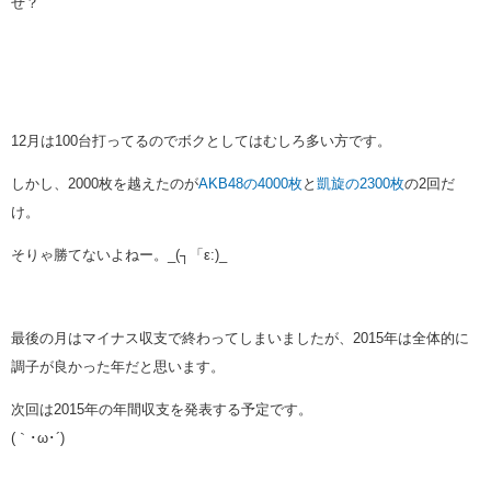
ぜ？
12月は100台打ってるのでボクとしてはむしろ多い方です。
しかし、2000枚を越えたのが
AKB48の4000枚
と
凱旋の2300枚
の2回だ
け。
そりゃ勝てないよねー。_(┐「ε:)_
最後の月はマイナス収支で終わってしまいましたが、2015年は全体的に
調子が良かった年だと思います。
次回は2015年の年間収支を発表する予定です。
(｀･ω･´)ゞ