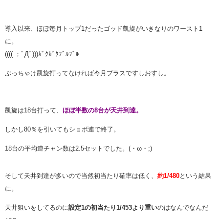
導入以来、ほぼ毎月トップ1だったゴッド凱旋がいきなりのワースト1
に。
(((( ；ﾟДﾟ)))ｶﾞｸｶﾞｸﾌﾞﾙﾌﾞﾙ
ぶっちゃけ凱旋打ってなければ今月プラスですしおすし。
凱旋は18台打って、
ほぼ半数の8台が天井到達。
しかし80％を引いてもショボ連で終了。
18台の平均連チャン数は2.5セットでした。(・ω・;)
そして天井到達が多いので当然初当たり確率は低く、
約1/480
という結果
に。
天井狙いをしてるのに
設定1の初当たり1/453より重い
のはなんでなんだ