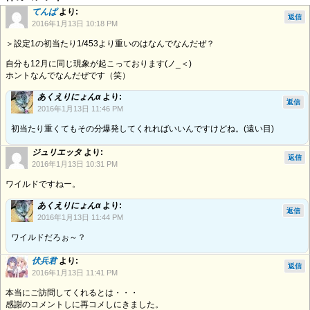
てんぱ
より:
返信
2016年1月13日 10:18 PM
＞設定1の初当たり1/453より重いのはなんでなんだぜ？
自分も12月に同じ現象が起こっております(ノ_＜)
ホントなんでなんだぜです（笑）
あくえりにょんα
より:
返信
2016年1月13日 11:46 PM
初当たり重くてもその分爆発してくれればいいんですけどね。(遠い目)
ジュリエッタ
より:
返信
2016年1月13日 10:31 PM
ワイルドですねー。
あくえりにょんα
より:
返信
2016年1月13日 11:44 PM
ワイルドだろぉ～？
伏兵君
より:
返信
2016年1月13日 11:41 PM
本当にご訪問してくれるとは・・・
感謝のコメントしに再コメしにきました。