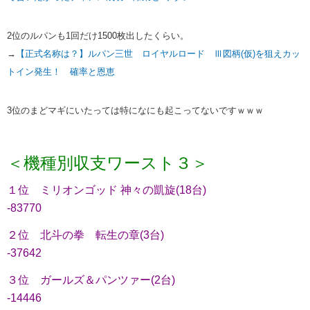
2位のルパンも1回だけ1500枚出したくらい。
→
【正式名称は？】ルパン三世 ロイヤルロード Ⅲ図柄(仮)を狙えカッ
トイン発生！ 確率と恩恵
3位のまどマギにいたっては特になにも起こってないですｗｗｗ
＜機種別収支ワースト３＞
１位 ミリオンゴッド 神々の凱旋(18台)
-83770
２位 北斗の拳 転生の章(3台)
-37642
３位 ガールズ＆パンツァー(2台)
-14446