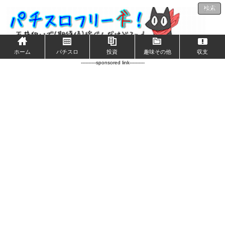
検索
ホーム
パチスロ
投資
趣味その他
収支
----------sponsored link----------