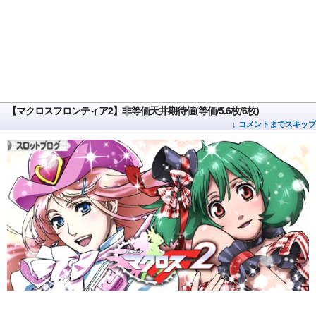
【マクロスフロンティア2】非等価天井期待値(等価/5.6枚/6枚)
↓ コメントまでスキップ