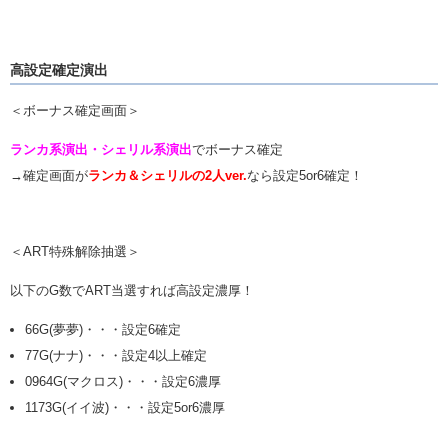
高設定確定演出
＜ボーナス確定画面＞
ランカ系演出・シェリル系演出
でボーナス確定
→確定画面が
ランカ＆シェリルの2人ver.
なら設定5or6確定！
＜ART特殊解除抽選＞
以下のG数でART当選すれば高設定濃厚！
66G(夢夢)・・・設定6確定
77G(ナナ)・・・設定4以上確定
0964G(マクロス)・・・設定6濃厚
1173G(イイ波)・・・設定5or6濃厚