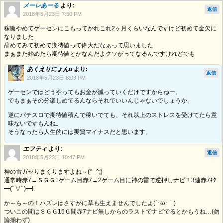
メーレあーる
より:
返信
2018年5月23日 7:50 PM
稼働やめてゲーセンにこもってかれこれ2ヶ月くらいなんですけど初めて金欠に
なりました
辞めてみて初めて期待値って偉大だなぁって思いました
まぁまた始めたら期待値とかなんだよクソがってなるんですけれどでも
あくえりにょんα
より:
返信
2018年5月23日 8:09 PM
ゲーセンではどうやってもお金が減っていくだけですからねー。
でもまぁその分楽しめてるんならそれでいいんじゃないでしょうか。
逆にパチスロで期待値積んで稼いでても、それ以上のストレスを受けてたら意
味ないですもんね。
そうなったら人生的には実質マイナスだと思います。
エフティ
より:
返信
2018年5月23日 10:47 PM
神の雷ガセりまくりますよね～(^_^;)
通常時赤7→ＳＧＧ1ゲーム目赤7→2ゲーム目に神の雷で逆押しナビ！3連赤7ｷﾀ
━(ﾟ∀ﾟ)━!
か～ら～の！ハズレはさすがに草も生えませんでしたよ(´･ω･｀)
ついこの間はＳＧＧ15Ｇ間赤7ナビ無しからのラストでナビでるとかもうね…(勿
論揃わず)