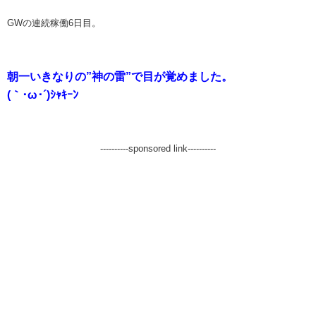
GWの連続稼働6日目。
朝一いきなりの”神の雷”で目が覚めました。
(｀･ω･´)ｼｬｷｰﾝ
----------sponsored link----------