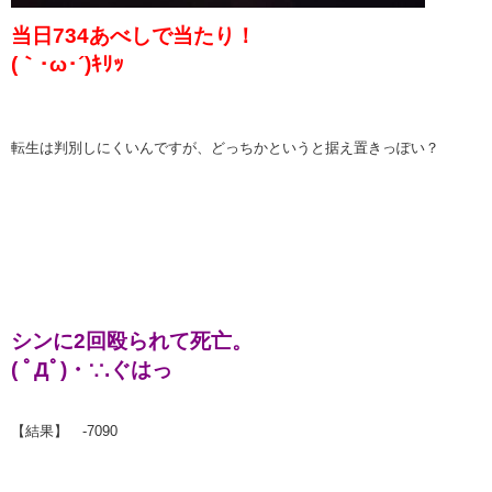
当日734あべしで当たり！
(｀･ω･´)ｷﾘｯ
転生は判別しにくいんですが、どっちかというと据え置きっぽい？
シンに2回殴られて死亡。
( ﾟДﾟ)・∵.ぐはっ
【結果】 -7090