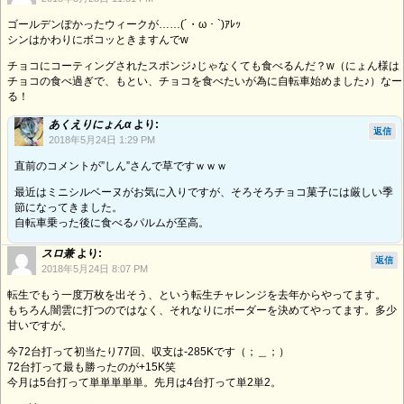
ゴールデンぽかったウィークが……(´・ω・`)ｱﾚｯ
シンはかわりにボコッときますんでw
チョコにコーティングされたスポンジ♪じゃなくても食べるんだ？w（にょん様は
チョコの食べ過ぎで、もとい、チョコを食べたいが為に自転車始めました♪）なー
る！
あくえりにょんα
より:
返信
2018年5月24日 1:29 PM
直前のコメントが”しん”さんで草ですｗｗｗ
最近はミニシルベーヌがお気に入りですが、そろそろチョコ菓子には厳しい季
節になってきました。
自転車乗った後に食べるパルムが至高。
スロ兼
より:
返信
2018年5月24日 8:07 PM
転生でもう一度万枚を出そう、という転生チャレンジを去年からやってます。
もちろん闇雲に打つのではなく、それなりにボーダーを決めてやってます。多少
甘いですが。
今72台打って初当たり77回、収支は-285Kです（；＿；）
72台打って最も勝ったのが+15K笑
今月は5台打って単単単単単。先月は4台打って単2単2。