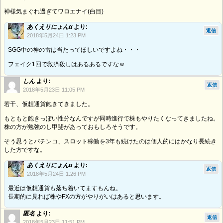
神様気まぐれ過ぎてワロエナイ(白目)
あくえりにょんα
より:
返信
2018年5月24日 1:23 PM
SGG中の神の雷は当たってほしいですよね・・・
フェイク1回で救済殺しはあるあるですなｗ
しん
より:
返信
2018年5月23日 11:05 PM
若干、仮想通貨飽きてきました。
もともと飽きっぽい性分なんですが同時進行で株もやりたくなってきましたね。
株の方が勉強のし甲斐があっておもしろそうです。
そう思うとパチンコ、スロット稼働を3年も続けたのは個人的にはかなり長続き
した方ですな。
あくえりにょんα
より:
返信
2018年5月24日 1:26 PM
最近は仮想通貨も落ち着いてますもんね。
長期的に見れば株やFXの方がやりがいはあると思います。
匿名
より:
返信
2018年5月23日 11:51 PM