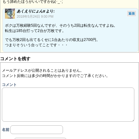
もう諦めたほうがいいですかね(･_･;
あくえりにょんα
より:
返信
2018年5月24日 9:00 PM
ボクは万枚経験5回なんですが、そのうち2回は転生なんですよね。
転生は185台打って2台が万枚です。
でも万枚2回も出てるくせに1台あたりの収支は2700円。
つまりそういう台ってことです・・・
コメントを残す
メールアドレスが公開されることはありません。
コメント反映には多少の時間がかかりますのでご了承ください。
コメント
名前