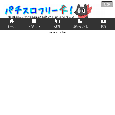
検索
ホーム
パチスロ
投資
趣味その他
収支
----------sponsored link----------