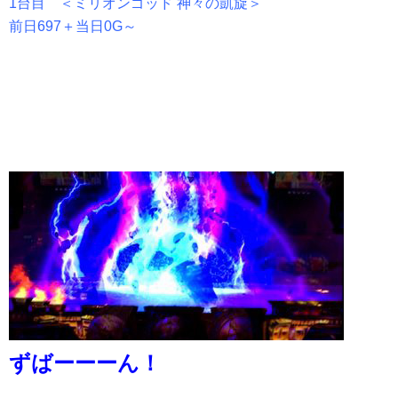
1台目 ＜ミリオンゴッド 神々の凱旋＞
前日697＋当日0G～
ずばーーーん！