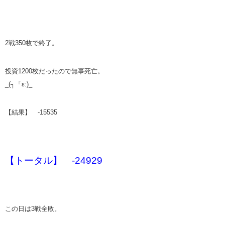
2戦350枚で終了。
投資1200枚だったので無事死亡。
_(┐「ε:)_
【結果】 -15535
【トータル】 -24929
この日は3戦全敗。