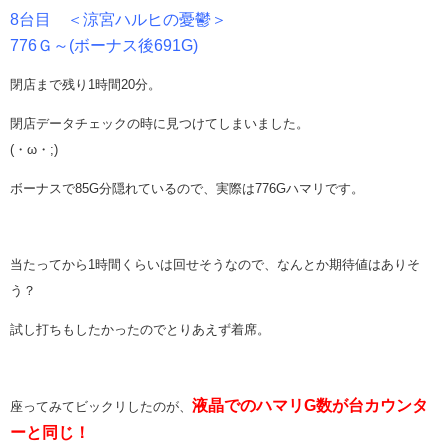
8台目 ＜涼宮ハルヒの憂鬱＞
776Ｇ～(ボーナス後691G)
閉店まで残り1時間20分。
閉店データチェックの時に見つけてしまいました。
(・ω・;)
ボーナスで85G分隠れているので、実際は776Gハマリです。
当たってから1時間くらいは回せそうなので、なんとか期待値はありそ
う？
試し打ちもしたかったのでとりあえず着席。
液晶でのハマリG数が台カウンタ
座ってみてビックリしたのが、
ーと同じ！