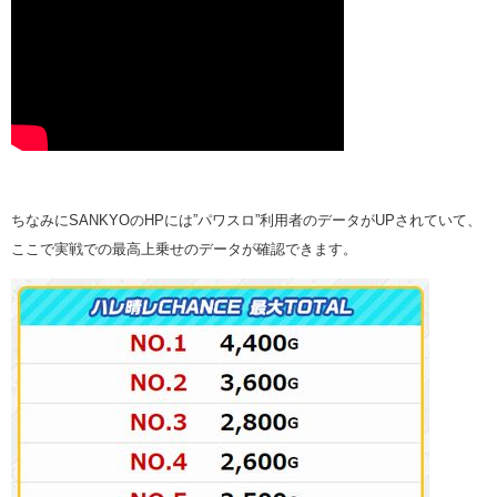
ちなみにSANKYOのHPには”パワスロ”利用者のデータがUPされていて、
ここで実戦での最高上乗せのデータが確認できます。