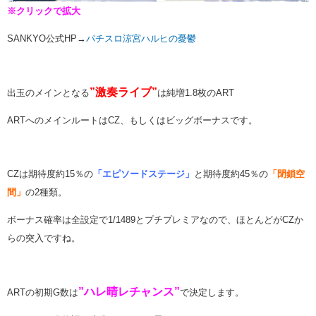
※クリックで拡大
SANKYO公式HP→
パチスロ涼宮ハルヒの憂鬱
”激奏ライブ”
出玉のメインとなる
は純増1.8枚のART
ARTへのメインルートはCZ、もしくはビッグボーナスです。
CZは期待度約15％の
「エピソードステージ」
と期待度約45％の
「閉鎖空
間」
の2種類。
ボーナス確率は全設定で1/1489とプチプレミアなので、ほとんどがCZか
らの突入ですね。
”ハレ晴レチャンス”
ARTの初期G数は
で決定します。