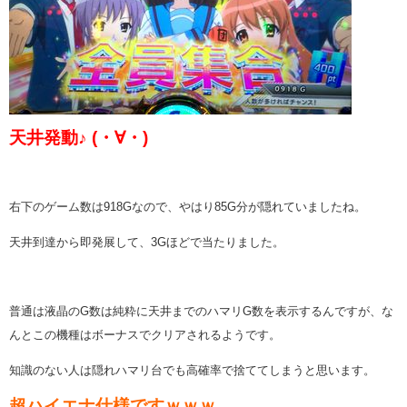
天井発動♪ (・∀・)
右下のゲーム数は918Gなので、やはり85G分が隠れていましたね。
天井到達から即発展して、3Gほどで当たりました。
普通は液晶のG数は純粋に天井までのハマリG数を表示するんですが、な
んとこの機種はボーナスでクリアされるようです。
知識のない人は隠れハマリ台でも高確率で捨ててしまうと思います。
超ハイエナ仕様ですｗｗｗ