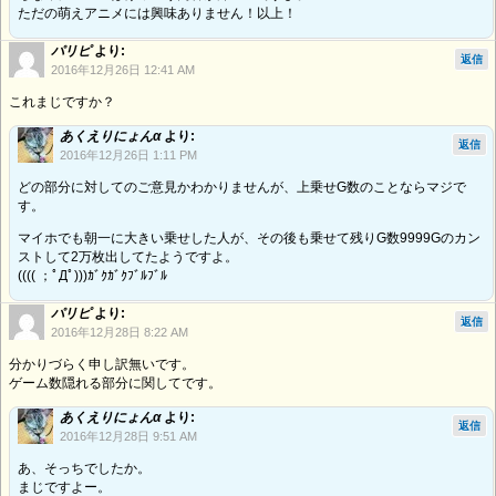
ただの萌えアニメには興味ありません！以上！
パリピ
より:
返信
2016年12月26日 12:41 AM
これまじですか？
あくえりにょんα
より:
返信
2016年12月26日 1:11 PM
どの部分に対してのご意見かわかりませんが、上乗せG数のことならマジで
す。
マイホでも朝一に大きい乗せした人が、その後も乗せて残りG数9999Gのカン
ストして2万枚出してたようですよ。
(((( ；ﾟДﾟ)))ｶﾞｸｶﾞｸﾌﾞﾙﾌﾞﾙ
パリピ
より:
返信
2016年12月28日 8:22 AM
分かりづらく申し訳無いです。
ゲーム数隠れる部分に関してです。
あくえりにょんα
より:
返信
2016年12月28日 9:51 AM
あ、そっちでしたか。
まじですよー。