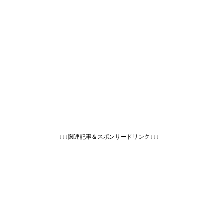
↓↓↓関連記事＆スポンサードリンク↓↓↓