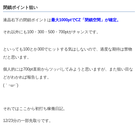
閉鎖ポイント狙い
液晶右下の閉鎖ポイントは
最大1000ptでCZ「閉鎖空間」が確定。
それ以外にも100・300・500・700ptがチャンスです。
といっても100とか300でヒットする気はしないので、過度な期待は禁物
だと思います。
個人的には700pt直前からツッパしてみようと思いますが、また狙い目な
どがわかれば報告します。
(｀･ω･´)ゞ
それではここから初打ち稼働日記。
12/23分の一部先取りです。