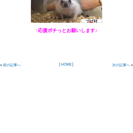
↑応援ポチっとお願いします♪
│
HOME
│
«
前の記事へ
次の記事へ
»