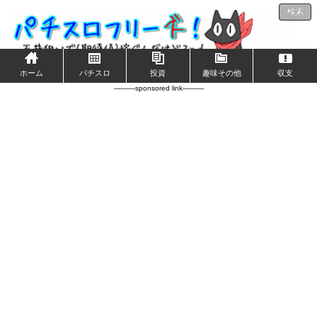
検索
ホーム
パチスロ
投資
趣味その他
収支
----------sponsored link----------