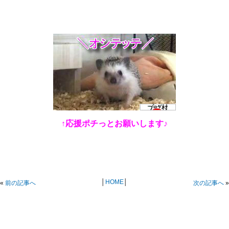
↑応援ポチっとお願いします♪
│
HOME
│
«
前の記事へ
次の記事へ
»