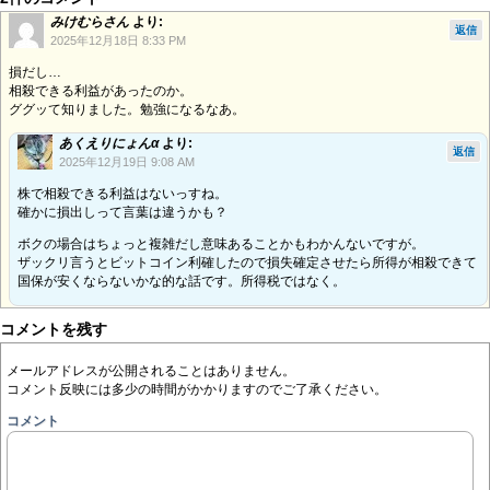
みけむらさん
より:
返信
2025年12月18日 8:33 PM
損だし…
相殺できる利益があったのか。
ググッて知りました。勉強になるなあ。
あくえりにょんα
より:
返信
2025年12月19日 9:08 AM
株で相殺できる利益はないっすね。
確かに損出しって言葉は違うかも？
ボクの場合はちょっと複雑だし意味あることかもわかんないですが。
ザックリ言うとビットコイン利確したので損失確定させたら所得が相殺できて
国保が安くならないかな的な話です。所得税ではなく。
コメントを残す
メールアドレスが公開されることはありません。
コメント反映には多少の時間がかかりますのでご了承ください。
コメント