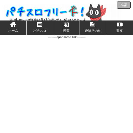
検索
ホーム
パチスロ
投資
趣味その他
収支
----------sponsored link----------