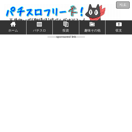
検索
ホーム
パチスロ
投資
趣味その他
収支
----------sponsored link----------