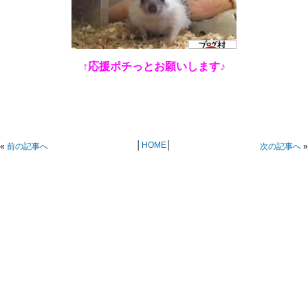
↑応援ポチっとお願いします♪
│
HOME
│
«
前の記事へ
次の記事へ
»