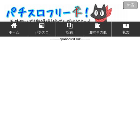
検索
ホーム
パチスロ
投資
趣味その他
収支
----------sponsored link----------