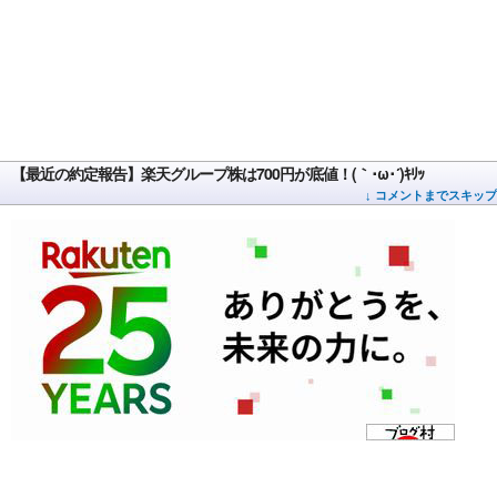
【最近の約定報告】楽天グループ株は700円が底値！(｀･ω･´)ｷﾘｯ
↓ コメントまでスキップ