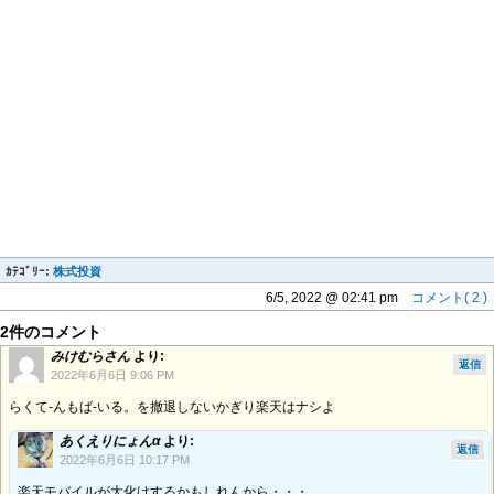
ｶﾃｺﾞﾘｰ:
株式投資
6/5, 2022 @ 02:41 pm
コメント( 2 )
2件のコメント
みけむらさん
より:
返信
2022年6月6日 9:06 PM
らくて-んもば-いる。を撤退しないかぎり楽天はナシよ
あくえりにょんα
より:
返信
2022年6月6日 10:17 PM
楽天モバイルが大化けするかもしれんから・・・