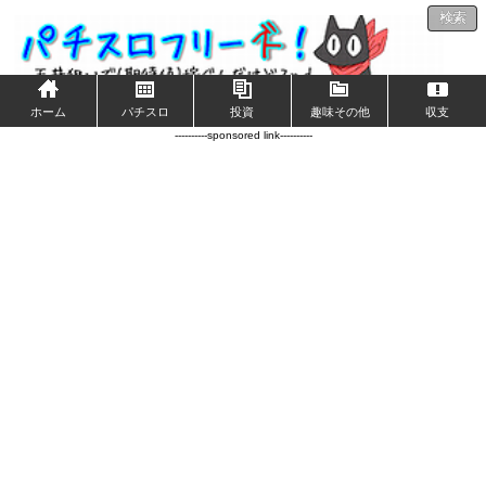
検索
ホーム
パチスロ
投資
趣味その他
収支
----------sponsored link----------