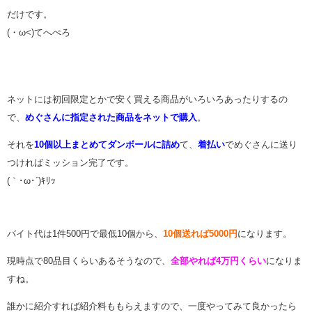
だけです。
(・ω<)てへぺろ
ネットには初回限定とかで安く買える商品がいろいろあったりするの
で、
めぐさんに指定された商品をネットで購入
。
それを
10個以上まとめてダンボールに詰め
て、
着払い
でめぐさんに送り
つければミッション完了です。
(｀･ω･´)ｷﾘｯ
バイト代は1件500円で最低10個から、
10個送れば5000円
になります。
現時点で80品目くらいあるそうなので、
全部やれば4万円くらい
になりま
すね。
誰かに紹介すれば紹介料ももらえますので、一度やってみて良かったら