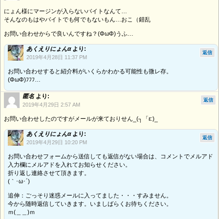
にょん様にマージンが入らないバイトなんて…
そんなのもはやバイトでも何でもないもん…おこ（錯乱
お問い合わせからで良いんですね？(ΦωΦ)うふ…
あくえりにょんα
より:
返信
2019年4月28日 11:37 PM
お問い合わせすると紹介料がいくらかわかる可能性も微レ存。
(ΦωΦ)ﾌﾌﾌ…
匿名
より:
返信
2019年4月29日 2:57 AM
お問い合わせしたのですがメールが来ておりせん_(┐「ε:)_
あくえりにょんα
より:
返信
2019年4月29日 10:20 PM
お問い合わせフォームから送信しても返信がない場合は、コメントでメルアド
入力欄にメルアドを入れてお知らせください。
折り返し連絡させて頂きます。
(｀･ω･´)ゞ
追伸：ごっそり迷惑メールに入ってました・・・すみません。
今から随時返信していきます。いましばらくお待ちください。
ｍ(＿＿)ｍ