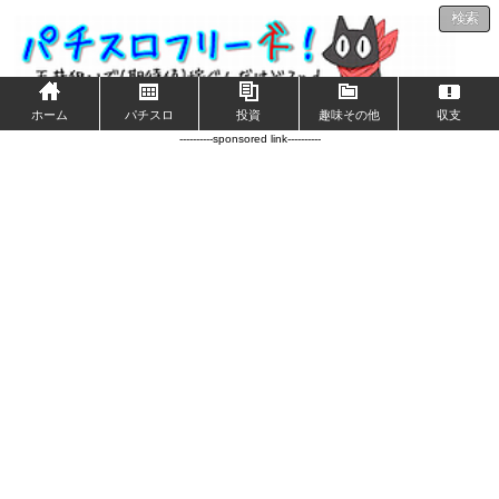
検索
ホーム
パチスロ
投資
趣味その他
収支
----------sponsored link----------