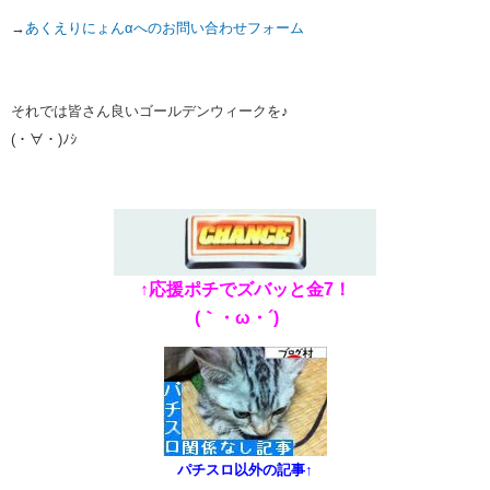
→
あくえりにょんαへのお問い合わせフォーム
それでは皆さん良いゴールデンウィークを♪
(・∀・)ﾉｼ
↑応援ポチでズバッと金7！
(｀・ω・´)ゞ
パチスロ以外の記事↑