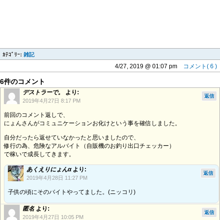
ｶﾃｺﾞﾘｰ:
雑記
4/27, 2019 @ 01:07 pm
コメント( 6 )
6件のコメント
デストラーで。
より:
返信
2019年4月27日 8:17 PM
前回のコメント返しで、
にょんさんがコミュニケーションお化けという事を確信しました。
自分だったら返せていなかったと思いましたので、
修行の為、危険なアルバイト（自販機のお釣り出口チェッカー）
で稼いで成長してきます。
あくえりにょんα
より:
返信
2019年4月28日 11:27 PM
子供の頃にそのバイトやってました。(ニッコリ)
匿名
より:
返信
2019年4月27日 10:05 PM