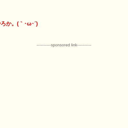
ろか。(｀･ω･´)
----------sponsored link----------