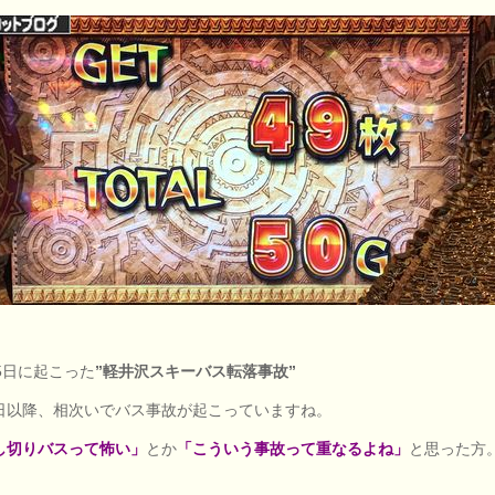
15日に起こった
”軽井沢スキーバス転落事故”
日以降、相次いでバス事故が起こっていますね。
し切りバスって怖い」
とか
「こういう事故って重なるよね」
と思った方