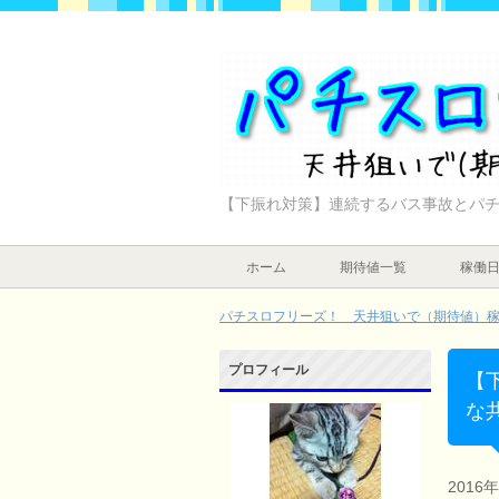
【下振れ対策】連続するバス事故とパ
ホーム
期待値一覧
稼働
パチスロフリーズ！ 天井狙いで（期待値）稼ぐ
プロフィール
【
な
2016