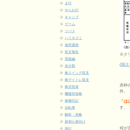
ま行
やらわ行
キャンプ
ゲーム
ツバメ
ハリネズミ
仮想通貨
収支報告
※ク
実践編
(
国土
未分類
株スイング収支
株デイトレ収支
赤枠
株式投資
件。
機種別攻略
稼働日記
「ほ
す。
自転車
解析・攻略
超初心者向け
何が
雑記