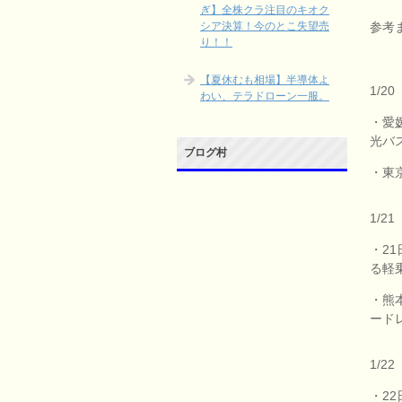
ぎ】全株クラ注目のキオク
参考
シア決算！今のとこ失望売
り！！
【夏休むも相場】半導体よ
1/20
わい、テラドローン一服。
・愛
光バ
ブログ村
・東
1/21
・2
る軽
・熊
ード
1/22
・2