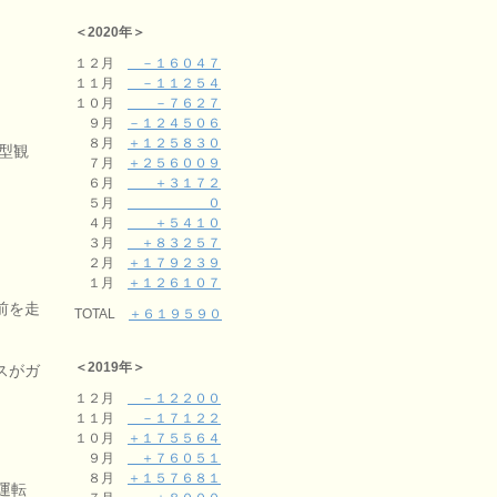
＜2020年＞
１２月
－１６０４７
１１月
－１１２５４
１０月
－７６２７
９月
－１２４５０６
８月
＋１２５８３０
型観
７月
＋２５６００９
６月
＋３１７２
５月
０
４月
＋５４１０
３月
＋８３２５７
２月
＋１７９２３９
１月
＋１２６１０７
前を走
TOTAL
＋６１９５９０
＜2019年＞
スがガ
１２月
－１２２００
１１月
－１７１２２
１０月
＋１７５５６４
９月
＋７６０５１
８月
＋１５７６８１
運転