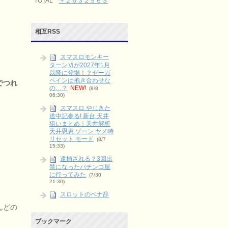
TOTAL
＋２６３２９６３
相互RSS
スマスロモンキー
ターンⅥが2027年1月
以降に登場！？ゼーガ
ペインは抱き合わせな
でつれ
の…？
NEW!
(8/8
06:30)
スマスロ やじきた
道中記参る! 新台 天井
狙いまとめ｜天井解析
天井恩恵 ゾーン ヤメ時
リセット モード
(8/7
15:33)
逮捕される？3回出
禁になったパチンコ屋
に行ってみた
(7/30
21:30)
スロットのペナ辞
めとは？やる派・やら
んどの
ない派をリスクとリタ
ーンで整理
(6/9 03:15)
ブックマーク