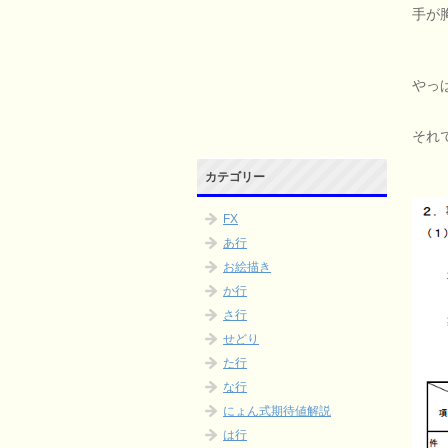
手が
やっ
それ
カテゴリー
FX
あ行
お絵描き
か行
さ行
せどり
た行
な行
にょん式期待値解説
は行