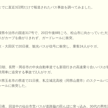
までに直近3日間だけで報道されたバス事故を調べてみました。
媛県今治市の国道317号で、20日午後8時ごろ、松山市に向かっていた大
スがカーブを曲がりきれず、ガードレールに衝突。
京・大田区で20日夜、観光バスが信号に衝突し、乗客24人がケガ。
1日朝、長野・岡谷市の中央自動車道でも新宿行きの高速乗り合いバスが
乗用車に追突する事故で2人がケガ。
本県玉名市の県道で21日夜、私立城北高校（同県山鹿市）のスクールバ
レールに衝突した。
2日夜、回送中の仙台市営バスが道路脇の田んぼに突っ込み、30代の男性