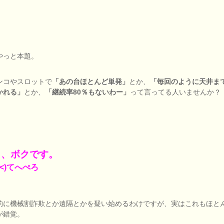
やっと本題。
ンコやスロットで
「あの台ほとんど単発」
とか、
「毎回のように天井ま
かれる」
とか、
「継続率80％もないわー」
って言ってる人いませんか？
う、ボクです。
ω<)てへぺろ
的に機械割詐欺とか遠隔とかを疑い始めるわけですが、実はこれもほと
が錯覚。