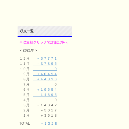
収支一覧
※収支額クリックで詳細記事へ
＜2021年＞
１２月
－３７７７１
１１月
－３７３９５
１０月
０
９月
＋４０４９４
８月
＋４４３２６
７月 ０
６月
＋１９５５４
５月
－１４６９５
４月 ０
３月 －１４３４２
２月 －５０１７
１月 ＋３５１８
TOTAL
－１３２８