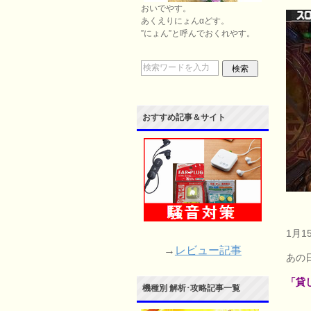
おいでやす。
あくえりにょんαどす。
”にょん”と呼んでおくれやす。
おすすめ記事＆サイト
1月
→
レビュー記事
あの
「貸
機種別 解析･攻略記事一覧