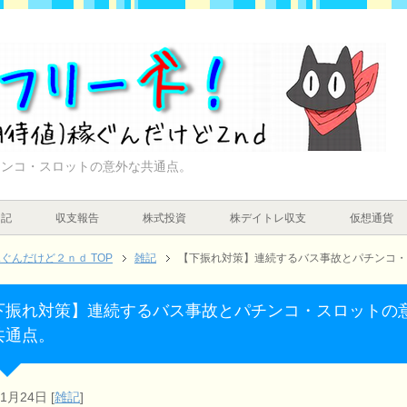
チンコ・スロットの意外な共通点。
日記
収支報告
株式投資
株デイトレ収支
仮想通貨
んだけど２ｎｄ TOP
雑記
【下振れ対策】連続するバス事故とパチンコ・
下振れ対策】連続するバス事故とパチンコ・スロットの
共通点。
年1月24日
[
雑記
]