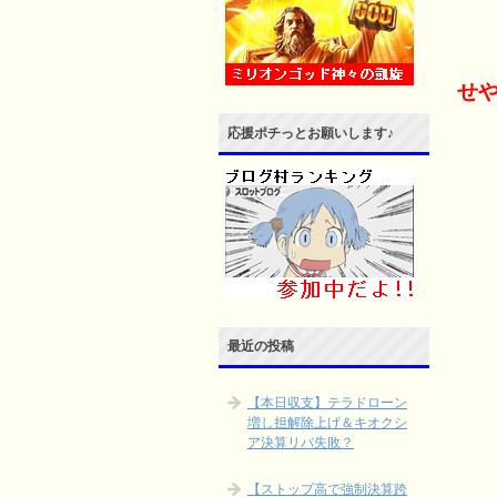
せや
応援ポチっとお願いします♪
最近の投稿
【本日収支】テラドローン
増し担解除上げ＆キオクシ
ア決算リバ失敗？
【ストップ高で強制決算跨