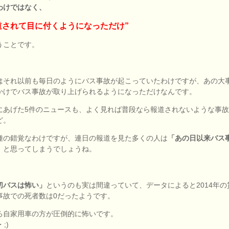
わけではなく、
道されて目に付くようになっただけ”
うことです。
はそれ以前も毎日のようにバス事故が起こっていたわけですが、あの大
かけでバス事故が取り上げられるようになっただけなんです。
にあげた5件のニュースも、よく見れば普段なら報道されないような事
ど。
種の錯覚なわけですが、連日の報道を見た多くの人は
「あの日以来バス
」
と思ってしまうでしょうね。
切バスは怖い」
というのも実は間違っていて、データによると2014年の
事故での死者数は0だったようです。
ろ自家用車の方が圧倒的に怖いです。
;)