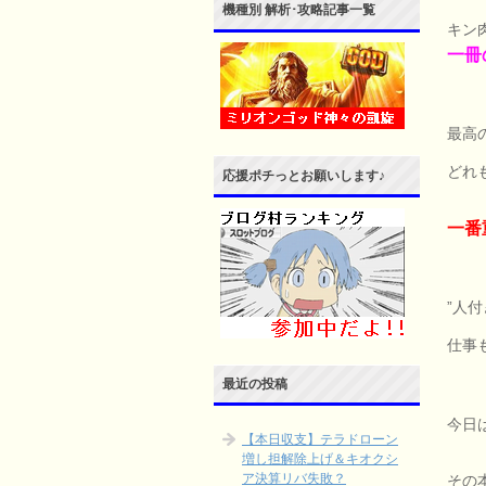
機種別 解析･攻略記事一覧
キン
一冊
最高
どれ
応援ポチっとお願いします♪
一番
”人
仕事
最近の投稿
今日
【本日収支】テラドローン
増し担解除上げ＆キオクシ
ア決算リバ失敗？
その