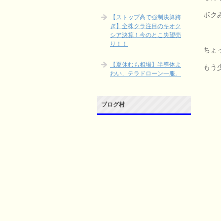
ボク
【ストップ高で強制決算跨
ぎ】全株クラ注目のキオク
シア決算！今のとこ失望売
り！！
ちょ
【夏休むも相場】半導体よ
もう
わい、テラドローン一服。
ブログ村