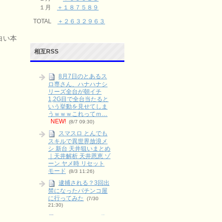
１月
＋１８７５８９
TOTAL
＋２６３２９６３
白い本
相互RSS
8月7日のとあるス
ロ専さん、ハナハナシ
リーズ全台が朝イチ
1,2G目で全台当たると
いう挙動を見せてしま
うｗｗｗこれってｍ…
NEW!
(8/7 09:30)
スマスロ とんでも
スキルで異世界放浪メ
シ 新台 天井狙いまとめ
｜天井解析 天井恩恵 ゾ
ーン ヤメ時 リセット
モード
(8/3 11:26)
逮捕される？3回出
禁になったパチンコ屋
に行ってみた
(7/30
21:30)
スロットのペナ辞