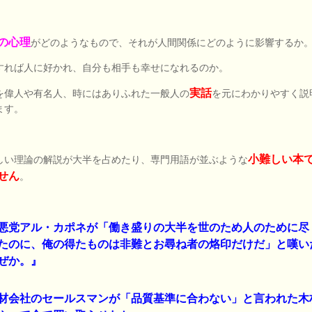
の心理
がどのようなもので、それが人間関係にどのように影響するか
すれば人に好かれ、自分も相手も幸せになれるのか。
実話
を偉人や有名人、時にはありふれた一般人の
を元にわかりやすく説
ます。
小難しい本
しい理論の解説が大半を占めたり、専門用語が並ぶような
せん
。
悪党アル・カポネが「働き盛りの大半を世のため人のために尽
たのに、俺の得たものは非難とお尋ね者の烙印だけだ」と嘆い
ぜか。』
材会社のセールスマンが「品質基準に合わない」と言われた木