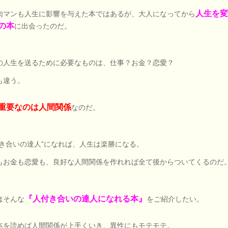
人生を
肉マンも人生に影響を与えた本ではあるが、大人になってから
の本
に出会ったのだ。
の人生を送るために必要なものは、仕事？お金？恋愛？
も違う。
重要なのは人間関係
なのだ。
付き合いの達人”になれば、人生は楽勝になる。
もお金も恋愛も、良好な人間関係を作れれば全て後からついてくるのだ
『人付き合いの達人になれる本』
はそんな
をご紹介したい。
本を読めば人間関係が上手くいき、異性にもモテモテ。