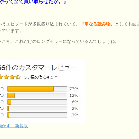
やって全て買い取らせたか。』
いうエピソードが多数盛り込まれていて、
『単なる読み物』
としても面
っています。
らこそ、これだけのロングセラーになっているんでしょうね。
動かす 新装版