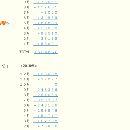
９月
＋７６０５１
８月
＋１５７６８１
７月
＋８０００
６月
＋３４８５９
影響
を
５月
＋１８４８３９
４月
＋５３０００
３月
－９８５１０
２月
－３６１７９
１月
＋５８６９１
TOTAL
＋５８４６６８
ら必ず
＜2018年＞
１２月
＋５６００８
１１月
＋３２０２７
１０月
０
９月
＋２４３３５６
８月
＋２５４６６９
７月
＋３９０３３７
６月
＋２４３１０６
５月
＋２９３９４６
４月
＋１５４７７７
３月
＋６２３３８
２月
＋７０８６６