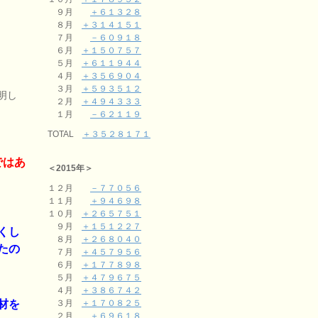
９月
＋６１３２８
８月
＋３１４１５１
７月
－６０９１８
。
６月
＋１５０７５７
５月
＋６１１９４４
４月
＋３５６９０４
３月
＋５９３５１２
明し
２月
＋４９４３３３
１月
－６２１１９
TOTAL
＋３５２８１７１
ではあ
＜2015年＞
１２月
－７７０５６
１１月
＋９４６９８
１０月
＋２６５７５１
９月
＋１５１２２７
くし
８月
＋２６８０４０
たの
７月
＋４５７９５６
６月
＋１７７８９８
５月
＋４７９６７５
４月
＋３８６７４２
材を
３月
＋１７０８２５
２月
＋６９６１８