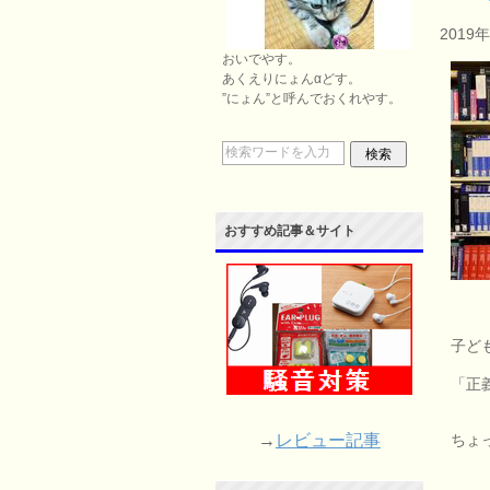
2019
おいでやす。
あくえりにょんαどす。
”にょん”と呼んでおくれやす。
おすすめ記事＆サイト
子ど
「正
ちょ
→
レビュー記事