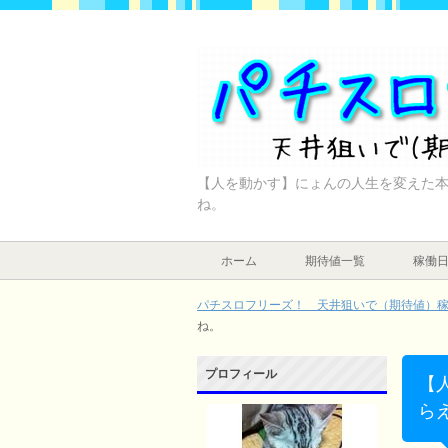
【人を動かす】にょんの人生を変えた本を
ね。
ホーム
期待値一覧
稼働
パチスロフリーズ！ 天井狙いで（期待値）稼ぐ
ね。
プロフィール
【
らえ