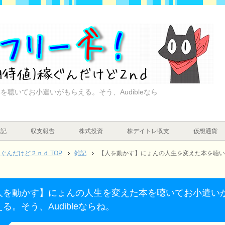
聴いてお小遣いがもらえる。そう、Audibleなら
日記
収支報告
株式投資
株デイトレ収支
仮想通貨
んだけど２ｎｄ TOP
雑記
【人を動かす】にょんの人生を変えた本を聴いて
人を動かす】にょんの人生を変えた本を聴いてお小遣い
る。そう、Audibleならね。