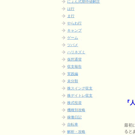
にょん式期待値解説
は行
ま行
やらわ行
キャンプ
ゲーム
ツバメ
ハリネズミ
仮想通貨
収支報告
実践編
未分類
株スイング収支
株デイトレ収支
『
株式投資
機種別攻略
稼働日記
自転車
最初
ると
解析・攻略