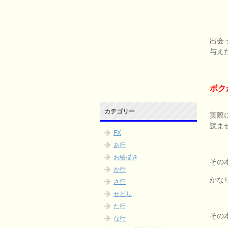
出会
与え
ボク
カテゴリー
実際
読ま
FX
あ行
お絵描き
その
か行
かな
さ行
せどり
た行
その
な行