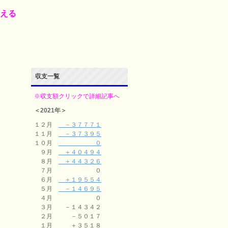
変える
収支一覧
※収支額クリックで詳細記事へ
＜2021年＞
１２月
－３７７７１
１１月
－３７３９５
１０月
０
９月
＋４０４９４
。
８月
＋４４３２６
７月 ０
６月
＋１９５５４
５月
－１４６９５
４月 ０
３月 －１４３４２
２月 －５０１７
１月 ＋３５１８