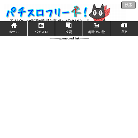
検索
ホーム
パチスロ
投資
趣味その他
収支
----------sponsored link----------