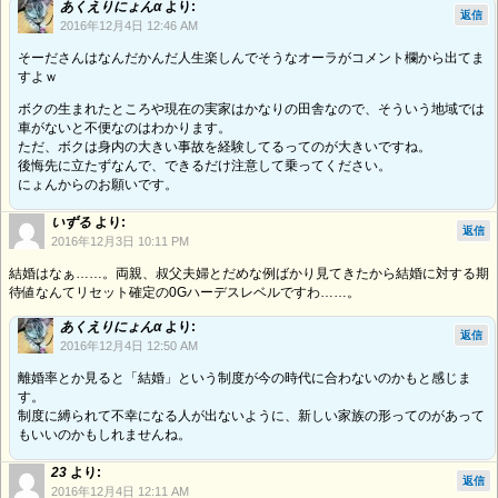
あくえりにょんα
より:
返信
2016年12月4日 12:46 AM
そーださんはなんだかんだ人生楽しんでそうなオーラがコメント欄から出てま
すよｗ
ボクの生まれたところや現在の実家はかなりの田舎なので、そういう地域では
車がないと不便なのはわかります。
ただ、ボクは身内の大きい事故を経験してるってのが大きいですね。
後悔先に立たずなんで、できるだけ注意して乗ってください。
にょんからのお願いです。
いずる
より:
返信
2016年12月3日 10:11 PM
結婚はなぁ……。両親、叔父夫婦とだめな例ばかり見てきたから結婚に対する期
待値なんてリセット確定の0Gハーデスレベルですわ……。
あくえりにょんα
より:
返信
2016年12月4日 12:50 AM
離婚率とか見ると「結婚」という制度が今の時代に合わないのかもと感じま
す。
制度に縛られて不幸になる人が出ないように、新しい家族の形ってのがあって
もいいのかもしれませんね。
23
より:
返信
2016年12月4日 12:11 AM