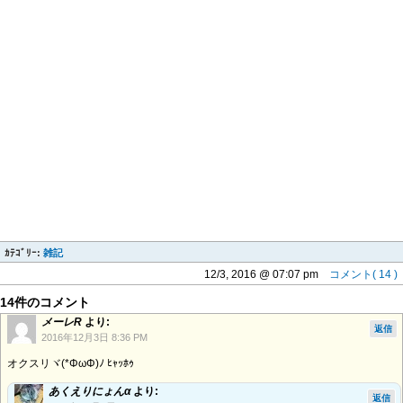
ｶﾃｺﾞﾘｰ:
雑記
12/3, 2016 @ 07:07 pm
コメント( 14 )
14件のコメント
メーレR
より:
返信
2016年12月3日 8:36 PM
オクスリヾ(*ΦωΦ)ﾉ ﾋｬｯﾎｩ
あくえりにょんα
より:
返信