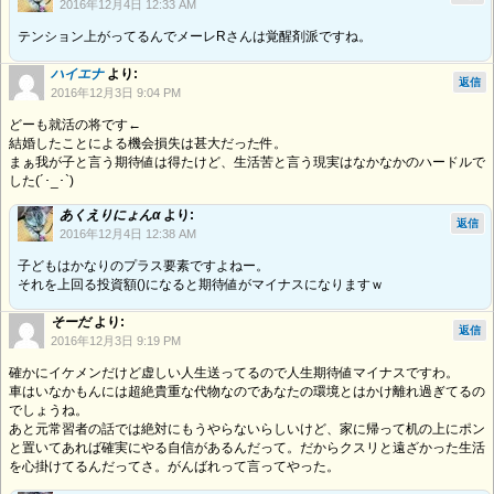
2016年12月4日 12:33 AM
テンション上がってるんでメーレRさんは覚醒剤派ですね。
ハイエナ
より:
返信
2016年12月3日 9:04 PM
どーも就活の将です←
結婚したことによる機会損失は甚大だった件。
まぁ我が子と言う期待値は得たけど、生活苦と言う現実はなかなかのハードルで
した(´･_･`)
あくえりにょんα
より:
返信
2016年12月4日 12:38 AM
子どもはかなりのプラス要素ですよねー。
それを上回る投資額()になると期待値がマイナスになりますｗ
そーだ
より:
返信
2016年12月3日 9:19 PM
確かにイケメンだけど虚しい人生送ってるので人生期待値マイナスですわ。
車はいなかもんには超絶貴重な代物なのであなたの環境とはかけ離れ過ぎてるの
でしょうね。
あと元常習者の話では絶対にもうやらないらしいけど、家に帰って机の上にポン
と置いてあれば確実にやる自信があるんだって。だからクスリと遠ざかった生活
を心掛けてるんだってさ。がんばれって言ってやった。