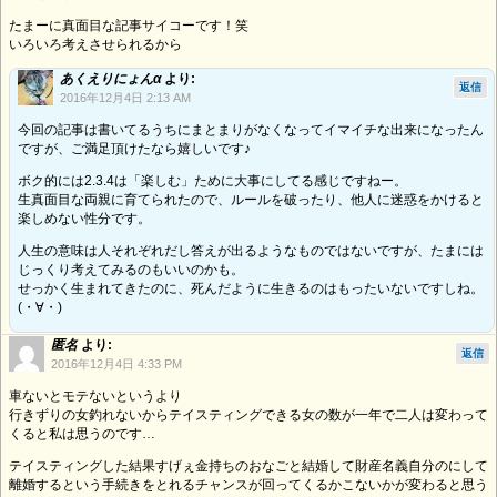
たまーに真面目な記事サイコーです！笑
いろいろ考えさせられるから
あくえりにょんα
より:
返信
2016年12月4日 2:13 AM
今回の記事は書いてるうちにまとまりがなくなってイマイチな出来になったん
ですが、ご満足頂けたなら嬉しいです♪
ボク的には2.3.4は「楽しむ」ために大事にしてる感じですねー。
生真面目な両親に育てられたので、ルールを破ったり、他人に迷惑をかけると
楽しめない性分です。
人生の意味は人それぞれだし答えが出るようなものではないですが、たまには
じっくり考えてみるのもいいのかも。
せっかく生まれてきたのに、死んだように生きるのはもったいないですしね。
(・∀・)
匿名
より:
返信
2016年12月4日 4:33 PM
車ないとモテないというより
行きずりの女釣れないからテイスティングできる女の数が一年で二人は変わって
くると私は思うのです…
テイスティングした結果すげぇ金持ちのおなごと結婚して財産名義自分のにして
離婚するという手続きをとれるチャンスが回ってくるかこないかが変わると思う