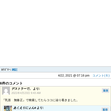
ｶﾃｺﾞﾘｰ:
雑記
4/22, 2021 @ 07:16 pm
コメント( 6 )
6件のコメント
デストラーで。
より:
返信
2021年4月23日 9:43 AM
『乳首 無修正』で検索してたらココに辿り着きました。
あくえりにょんα
より:
返信