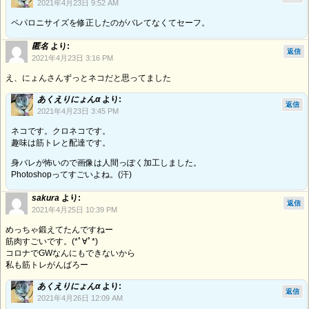
2021年4月23日 9:52 AM
ペパロニサイズを修正したのがバレてなくてセーフ。
匿名
より:
返信
2021年4月23日 3:16 PM
え、にょんさんずっとネコだと思ってました
あくえりにょんα
より:
返信
2021年4月23日 3:45 PM
ネコです。クロネコです。
趣味は筋トレと配達です。
身バレが怖いので画像は人間っぽく加工しました。
Photoshopってすごいよね。(汗)
sakura
より:
返信
2021年4月25日 10:39 PM
めっちゃ鍛えてたんですねー
筋肉すごいです。(*ﾟ∀ﾟ*)
コロナでGWなんにもできないから
私も筋トレがんばろー
あくえりにょんα
より:
返信
2021年4月26日 12:09 AM