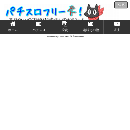
検索
ホーム
パチスロ
投資
趣味その他
収支
----------sponsored link----------