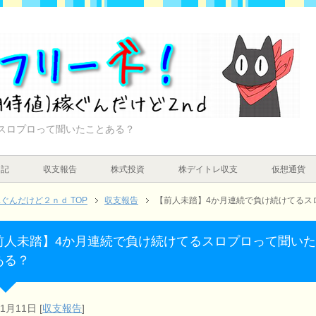
スロプロって聞いたことある？
日記
収支報告
株式投資
株デイトレ収支
仮想通貨
んだけど２ｎｄ TOP
収支報告
【前人未踏】4か月連続で負け続けてるス
前人未踏】4か月連続で負け続けてるスロプロって聞い
ある？
年1月11日
[
収支報告
]