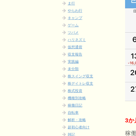
ま行
やらわ行
キャンプ
ゲーム
ツバメ
ハリネズミ
仮想通貨
収支報告
実践編
未分類
株スイング収支
株デイトレ収支
株式投資
機種別攻略
稼働日記
自転車
3
解析・攻略
超初心者向け
稼
雑記