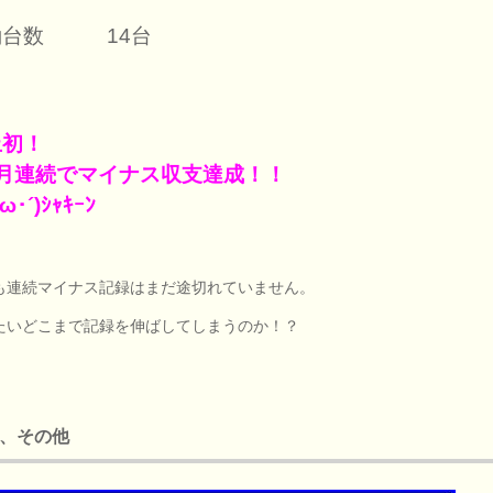
働台数 14台
上初！
か月連続でマイナス収支達成！！
ω･´)ｼｬｷｰﾝ
も連続マイナス記録はまだ途切れていません。
たいどこまで記録を伸ばしてしまうのか！？
、その他