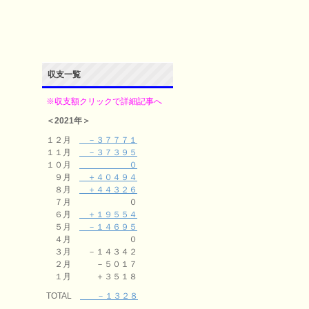
収支一覧
※収支額クリックで詳細記事へ
＜2021年＞
１２月
－３７７７１
１１月
－３７３９５
１０月
０
９月
＋４０４９４
８月
＋４４３２６
７月 ０
６月
＋１９５５４
５月
－１４６９５
４月 ０
３月 －１４３４２
２月 －５０１７
１月 ＋３５１８
TOTAL
－１３２８