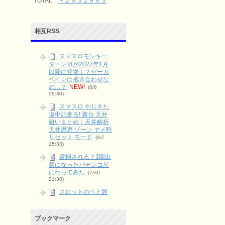
TOTAL
＋２６３２９６３
相互RSS
スマスロモンキー
ターンⅥが2027年1月
以降に登場！？ゼーガ
ペインは抱き合わせな
の…？
NEW!
(8/8
06:30)
スマスロ やじきた
道中記参る! 新台 天井
狙いまとめ｜天井解析
天井恩恵 ゾーン ヤメ時
リセット モード
(8/7
15:33)
逮捕される？3回出
禁になったパチンコ屋
に行ってみた
(7/30
21:30)
スロットのペナ辞
めとは？やる派・やら
ない派をリスクとリタ
ーンで整理
(6/9 03:15)
ブックマーク