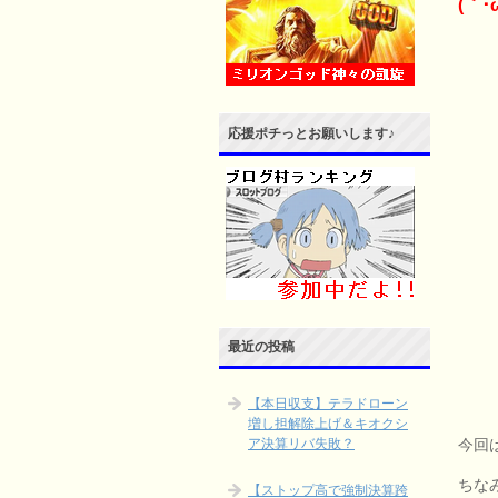
(｀･ω
応援ポチっとお願いします♪
最近の投稿
【本日収支】テラドローン
増し担解除上げ＆キオクシ
今回
ア決算リバ失敗？
ちな
【ストップ高で強制決算跨