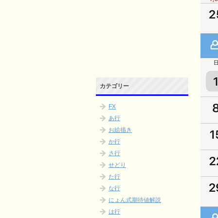
カテゴリー
FX
あ行
お絵描き
か行
さ行
せどり
た行
な行
にょん式期待値解説
は行