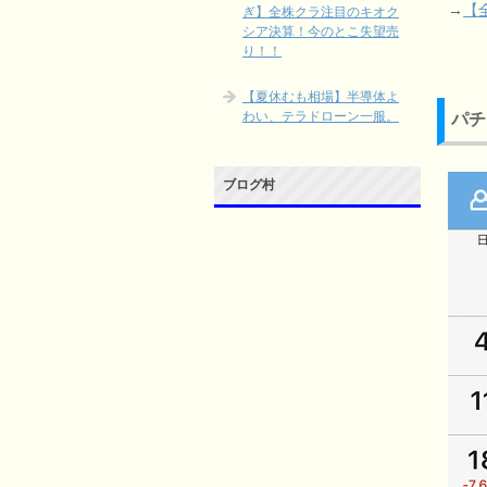
→
【
ぎ】全株クラ注目のキオク
シア決算！今のとこ失望売
り！！
【夏休むも相場】半導体よ
わい、テラドローン一服。
パチ
ブログ村