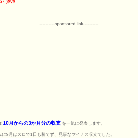
･´)ｸﾜｯ
----------sponsored link----------
10月からの3か月分の収支
は
を一気に発表します。
みに9月はスロで1日も勝てず、見事なマイナス収支でした。