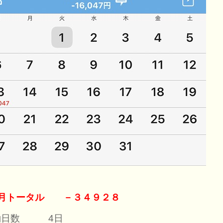
か月トータル －３４９２８
働日数 4日