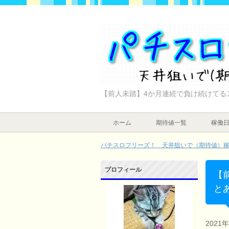
【前人未踏】4か月連続で負け続けてる
ホーム
期待値一覧
稼働
パチスロフリーズ！ 天井狙いで（期待値）稼ぐ
プロフィール
【
と
2021