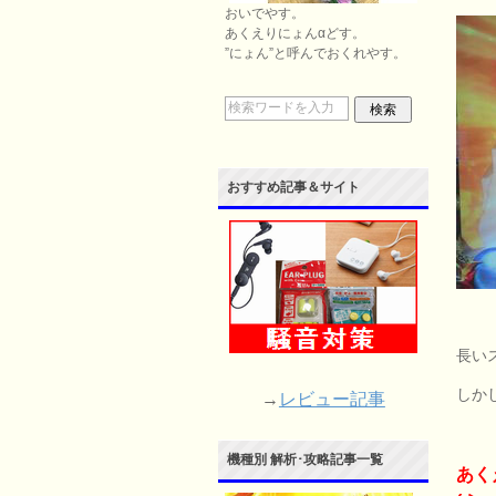
おいでやす。
あくえりにょんαどす。
”にょん”と呼んでおくれやす。
おすすめ記事＆サイト
長い
しか
→
レビュー記事
機種別 解析･攻略記事一覧
あく