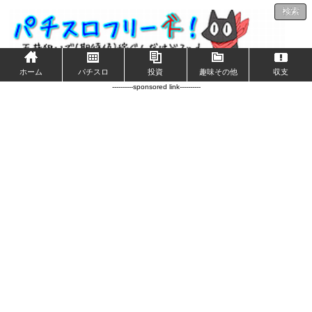
検索
ホーム
パチスロ
投資
趣味その他
収支
----------sponsored link----------