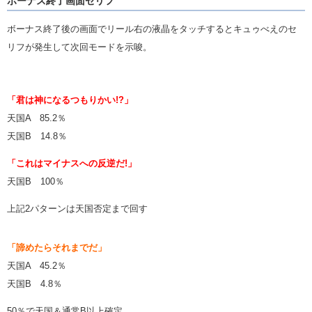
ボーナス終了画面セリフ
ボーナス終了後の画面でリール右の液晶をタッチするとキュゥべえのセ
リフが発生して次回モードを示唆。
「君は神になるつもりかい!?」
天国A 85.2％
天国B 14.8％
「これはマイナスへの反逆だ!」
天国B 100％
上記2パターンは天国否定まで回す
「諦めたらそれまでだ」
天国A 45.2％
天国B 4.8％
50％で天国＆通常B以上確定