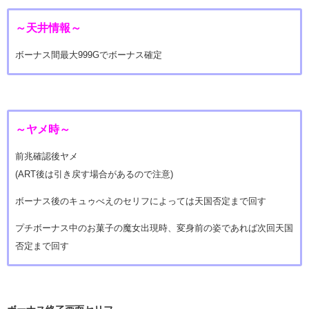
～天井情報～
ボーナス間最大999Gでボーナス確定
～ヤメ時～
前兆確認後ヤメ
(ART後は引き戻す場合があるので注意)
ボーナス後のキュゥべえのセリフによっては天国否定まで回す
プチボーナス中のお菓子の魔女出現時、変身前の姿であれば次回天国
否定まで回す