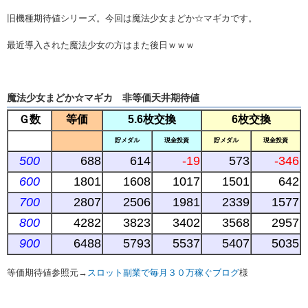
旧機種期待値シリーズ。今回は魔法少女まどか☆マギカです。
最近導入された魔法少女の方はまた後日ｗｗｗ
魔法少女まどか☆マギカ 非等価天井期待値
Ｇ数
等価
5.6枚交換
6枚交換
貯メダル
現金投資
貯メダル
現金投資
500
688
614
-19
573
-346
600
1801
1608
1017
1501
642
700
2807
2506
1981
2339
1577
800
4282
3823
3402
3568
2957
900
6488
5793
5537
5407
5035
等価期待値参照元→
スロット副業で毎月３０万稼ぐブログ
様