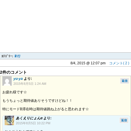
ｶﾃｺﾞﾘｰ:
ま行
8/4, 2015 @ 12:07 pm
コメント( 2 )
2件のコメント
yu-ya
より:
返信
2015年8月5日 1:24 AM
お疲れ様です☆
もうちょっと期待値ありそうですけどね！！
特にモードB滞在時は期待値跳ね上がると思われます☆
あくえりにょんα
より:
返信
2015年8月5日 10:22 PM