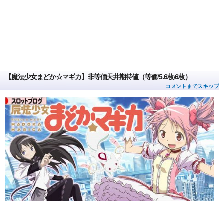
【魔法少女まどか☆マギカ】非等価天井期待値（等価/5.6枚/6枚）
↓ コメントまでスキップ