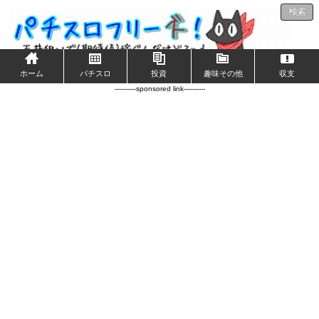
検索
ホーム
パチスロ
投資
趣味その他
収支
----------sponsored link----------