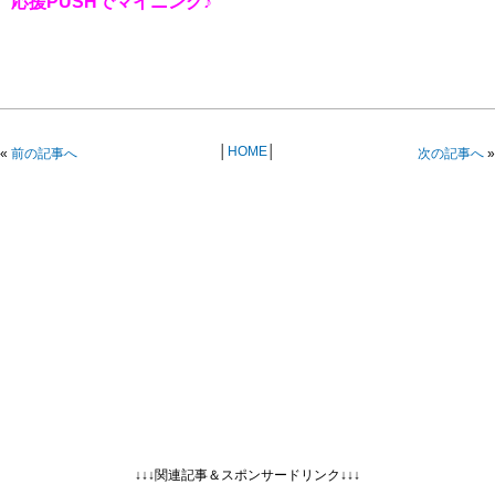
応援PUSHでマイニング♪
│
HOME
│
«
前の記事へ
次の記事へ
»
↓↓↓関連記事＆スポンサードリンク↓↓↓