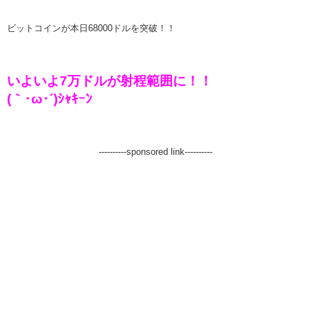
ビットコインが本日68000ドルを突破！！
いよいよ7万ドルが射程範囲に！！
(｀･ω･´)ｼｬｷｰﾝ
----------sponsored link----------