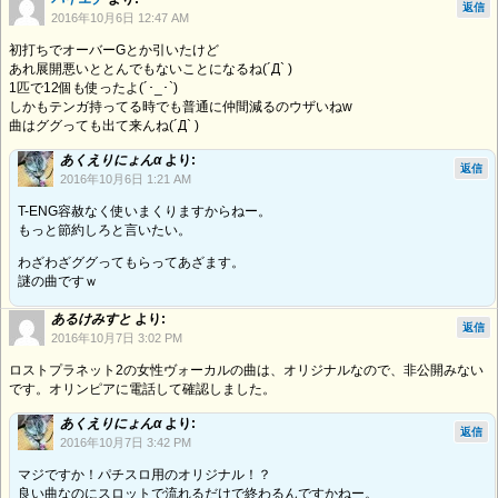
返信
2016年10月6日 12:47 AM
初打ちでオーバーGとか引いたけど
あれ展開悪いととんでもないことになるね(´Д` )
1匹で12個も使ったよ(´･_･`)
しかもテンガ持ってる時でも普通に仲間減るのウザいねw
曲はググっても出て来んね(´Д` )
あくえりにょんα
より:
返信
2016年10月6日 1:21 AM
T-ENG容赦なく使いまくりますからねー。
もっと節約しろと言いたい。
わざわざググってもらってあざます。
謎の曲ですｗ
あるけみすと
より:
返信
2016年10月7日 3:02 PM
ロストプラネット2の女性ヴォーカルの曲は、オリジナルなので、非公開みない
です。オリンピアに電話して確認しました。
あくえりにょんα
より:
返信
2016年10月7日 3:42 PM
マジですか！パチスロ用のオリジナル！？
良い曲なのにスロットで流れるだけで終わるんですかねー。