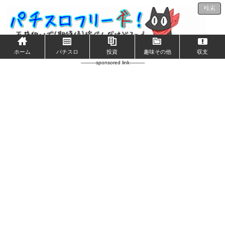
検索
ホーム
パチスロ
投資
趣味その他
収支
----------sponsored link----------