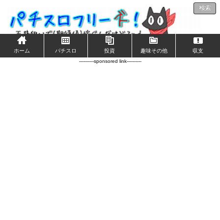
検索
ホーム
パチスロ
投資
趣味その他
収支
----------sponsored link----------