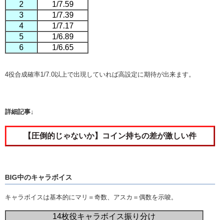
2
1/7.59
3
1/7.39
4
1/7.17
5
1/6.89
6
1/6.65
4役合成確率1/7.0以上で出現していれば高設定に期待が出来ます。
詳細記事↓
【圧倒的じゃないか】コイン持ちの差が激しい件
BIG中のキャラボイス
キャラボイスは基本的にマリ＝奇数、アスカ＝偶数を示唆。
14枚役キャラボイス振り分け