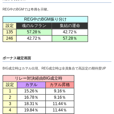
REG中のBGMでは奇偶を示唆。
REG中のBGM振り分け
設定
魂のルフラン
集結の運命
135
57.28％
42.72％
246
42.72％
57.28％
ボーナス確定画面
BIG成立時はカヲル出現、REG成立時は全員集合で高設定の期待度UP
リレー対決経由BIG成立時
設定
カヲル
カヲル昇格
1
15.26％
9.16％
2
16.78％
9.16％
3
18.31％
11.44％
4
19.84％
11.44％