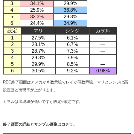
3
34.1%
29.9%
4
25.9%
36.8%
5
32.3%
29.3%
6
24.4%
34.9%
設定
マリ
シンジ
カヲル
1
27.5%
6.1%
―
2
28.1%
6.7%
―
3
28.7%
7.3%
―
4
29.3%
7.9%
―
5
29.9%
8.5%
―
6
30.5%
9.2%
0.98%
REG終了画面はアスカが奇数示唆でレイが偶数示唆、マリとシンジは高
設定ほど出現率が上がります。
カヲルは出現率が低いですが設定6確定です。
終了画面の詳細とサンプル画像はコチラ↓