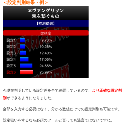
＜設定判別結果・例＞
今現在判明している設定差を全て網羅しているので、
より正確な設定判
別
ができるようになりました。
全部を入力する必要はなく、分かる数値だけでの設定判別も可能です。
設定狙いをするなら必須のツールと言っても過言ではないですね。