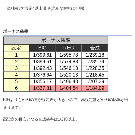
・単独黄7で設定4以上濃厚(詳細な解析は不明)
ボーナス確率
ボーナス確率
設定
BIG
REG
合成
1
1/399.61
1/595.78
1/239.18
2
1/399.61
1/574.88
1/235.74
3
1/392.43
1/546.13
1/228.35
4
1/376.64
1/520.13
1/218.45
5
1/356.17
1/496.48
1/207.39
6
1/337.81
1/404.54
1/184.09
BIGよりもREGの方が設定差が大きいので、高設定ほどREGの比率が高
まります。
高設定の目安となる合成確率は1/210以上。