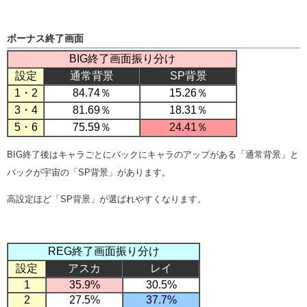
ボーナス終了画面
BIG終了画面振り分け
設定
通常背景
SP背景
1・2
84.74％
15.26％
3・4
81.69％
18.31％
5・6
75.59％
24.41％
BIG終了後はキャラごとにバックにキャラのアップがある「通常背景」と
バックが宇宙の「SP背景」があります。
高設定ほど「SP背景」が選ばれやすくなります。
REG終了画面振り分け
設定
アスカ
レイ
1
35.9%
30.5%
2
27.5%
37.7%