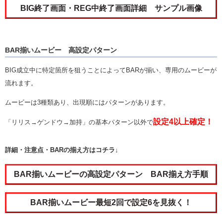
BIG終了画面・REG中終了画面詳細 サンプル画像
BAR揃いムービー 高設定パターン
BIG成立中に特定箇所を狙うことによってBARが揃い、専用のムービーが
流れます。
ムービーは3種類あり、出現順にはパターンがあります。
設定4以上確定！
「リリス→ゲンドウ→加持」の基本パターン以外で
詳細・注意点・BARの揃え方はコチラ↓
BAR揃いムービーの高設定パターン BAR揃え方手順
BAR揃いムービー最短2回で設定6を見抜く！