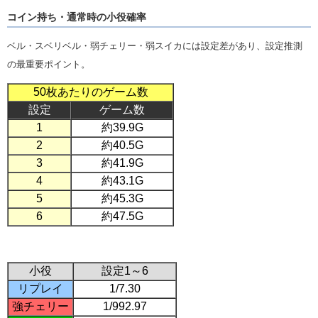
コイン持ち・通常時の小役確率
ベル・スベリベル・弱チェリー・弱スイカには設定差があり、設定推測
の最重要ポイント。
50枚あたりのゲーム数
設定
ゲーム数
1
約39.9G
2
約40.5G
3
約41.9G
4
約43.1G
5
約45.3G
6
約47.5G
小役
設定1～6
リプレイ
1/7.30
強チェリー
1/992.97