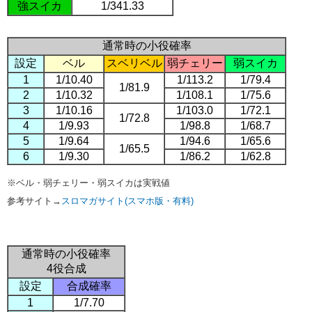
強スイカ
1/341.33
通常時の小役確率
設定
ベル
スベリベル
弱チェリー
弱スイカ
1
1/10.40
1/113.2
1/79.4
1/81.9
2
1/10.32
1/108.1
1/75.6
3
1/10.16
1/103.0
1/72.1
1/72.8
4
1/9.93
1/98.8
1/68.7
5
1/9.64
1/94.6
1/65.6
1/65.5
6
1/9.30
1/86.2
1/62.8
※ベル・弱チェリー・弱スイカは実戦値
参考サイト→
スロマガサイト(スマホ版・有料)
通常時の小役確率
4役合成
設定
合成確率
1
1/7.70