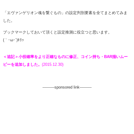
「エヴァンゲリオン魂を繋ぐもの」の設定判別要素を全てまとめてみま
した。
ブックマークしておいて頂くと設定推測に役立つと思います。
(｀･ω･´)ｷﾘｯ
＜追記＞小役確率をより正確なものに修正、コイン持ち・BAR揃いムー
ビーを追加しました。
(2015.12.30)
----------sponsored link----------