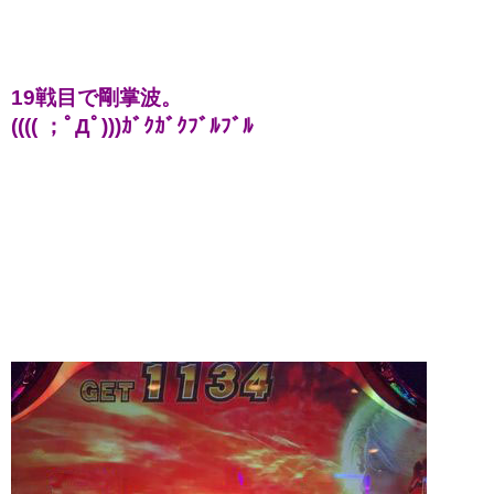
19戦目で剛掌波。
(((( ；ﾟДﾟ)))ｶﾞｸｶﾞｸﾌﾞﾙﾌﾞﾙ