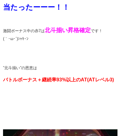
当たったーーー！！
北斗揃い昇格確定
激闘ボーナス中の赤7は
です！
(｀･ω･´)ｼｬｷｰﾝ
”北斗揃い”の恩恵は
バトルボーナス＋継続率93%以上のAT(ATレベル3)