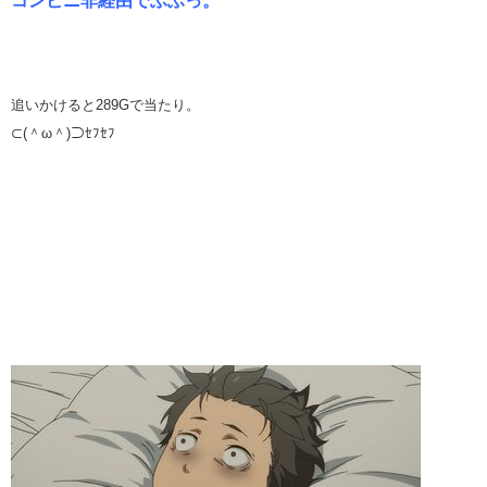
コンビニ非経由でふふっ。
追いかけると289Gで当たり。
⊂(＾ω＾)⊃ｾﾌｾﾌ