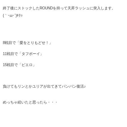
終了後にストックしたROUNDを持って天昇ラッシュに突入します。
(｀･ω･´)ｷﾘｯ
8戦目で「愛をとりもどせ！」
11戦目で「タフボーイ」
15戦目で「ピエロ」
負けてもリンとかユリアが出てきてバンバン復活♪
めっちゃ続いたと思ったら・・・