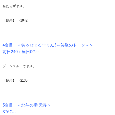
当たらずヤメ。
【結果】 -1942
4台目 ＜笑ゥせぇるすまん3～笑撃のドーン～＞
前日240＋当日0G～
ゾーンスルーでヤメ。
【結果】 -2135
5台目 ＜北斗の拳 天昇＞
376G～