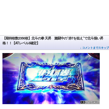
【期待枚数2350枚】北斗の拳 天昇 激闘中の”赤7を狙え”で北斗揃い昇
格！！【ATレベル3確定】
↓ コメントまでスキップ