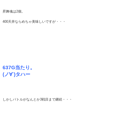
昇舞魂は2個。
400天井ならめちゃ美味しいですが・・・
637G当たり。
(ノ∀`)タハー
しかしバトルがなんとか3戦目まで継続・・・