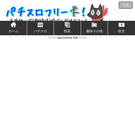
検索
ホーム
パチスロ
投資
趣味その他
収支
----------sponsored link----------