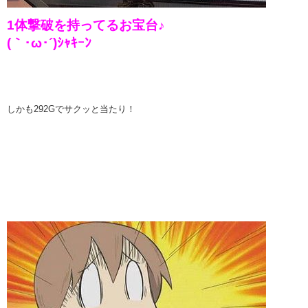
1体撃破を持ってるお宝台♪
(｀･ω･´)ｼｬｷｰﾝ
しかも292Gでサクッと当たり！