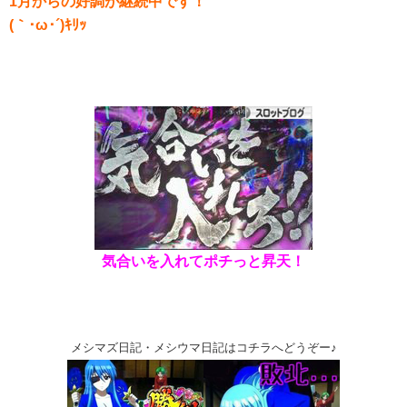
1月からの好調が継続中です！
(｀･ω･´)ｷﾘｯ
気合いを入れてポチっと昇天！
メシマズ日記・メシウマ日記はコチラへどうぞー♪