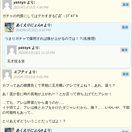
yassys
より:
返信
2020年3月15日 4:46 PM
ガチャの代償にしてはデカすぎる(ﾟДﾟ；)ﾌﾞﾙﾌﾞﾙ
あくえりにょんα
より:
返信
2020年3月15日 9:02 PM
つまりガチャで爆死すれば株が上がるのでは！？(名推理)
yassys
より:
返信
2020年3月15日 11:10 PM
天才現る笑
エフティ
より:
返信
2020年3月15日 8:06 PM
カブってあの燃費良くて早朝に五月蝿いアレですよね？…あれ、違う？
あ！遥か昔に時の首相が上がれー！とか言って持ち上げてたアレか！
…でも、アレは野菜だから違うのか…。
イヤ待てよ、アレは株とカブをかけたダジャレだから、株？……いやいや、下部
の可能性もあって…
とりあえずどういうことだってばよ！？
あくえりにょんα
より: