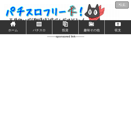
検索
ホーム
パチスロ
投資
趣味その他
収支
----------sponsored link----------