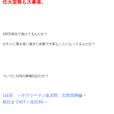
任天堂株も大暴落。
100万単位で負けてるんだが？
ガチャに運を使い過ぎた反動で大変なことになってるんだが？
ついでに12/6の稼働日記だが？
1台目 ＜サラリーマン金太郎 出世回胴編＞
前日まで427＋当日3G～