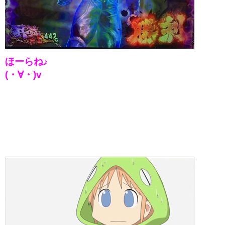
ほーらね♪
(・∀・)v