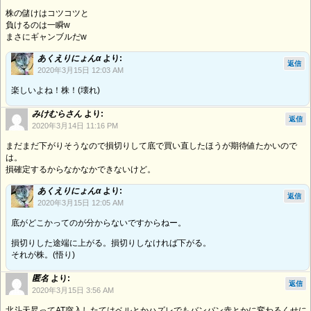
株の儲けはコツコツと
負けるのは一瞬w
まさにギャンブルだw
あくえりにょんα
より:
返信
2020年3月15日 12:03 AM
楽しいよね！株！(壊れ)
みけむらさん
より:
返信
2020年3月14日 11:16 PM
まだまだ下がりそうなので損切りして底で買い直したほうが期待値たかいので
は。
損確定するからなかなかできないけど。
あくえりにょんα
より:
返信
2020年3月15日 12:05 AM
底がどこかってのが分からないですからねー。
損切りした途端に上がる。損切りしなければ下がる。
それが株。(悟り)
匿名
より:
返信
2020年3月15日 3:56 AM
北斗天昇ってAT突入したてはベルとかハズレでもバンバン赤とかに変わるくせに