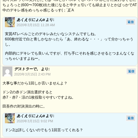
ちょろっと(600〜700枚)出た後になると中チェ引いても緑止まりとかばっかでAT
中のデキレ感をめっちゃ感じるっす(；´Д`A
あくえりにょんα
より:
返信
2020年3月15日 11:28 AM
実質ATレベルごとのデキレみたいなシステムですしね。
600枚付近で白と青しかなかったら「あ、終わるな・・・」って分かっちゃう
し。
内部的にデキレでも良いんですが、打ち手にそれを感じさせるとつまんなくな
っちゃいますよねー。
デストラーで。
より:
返信
2020年3月15日 2:43 PM
大事な事だから1回しか言いませんよ？
ドン2の赤ドン演出選択すると
赤7・赤7・涼の1枚役取りやすいですよね。
田吾作の対決演出の時に。
あくえりにょんα
より:
返信
2020年3月15日 9:02 PM
ドン2は詳しくないのでもう1回言ってくれる？