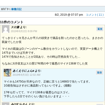
ｶﾃｺﾞﾘｰ:
稼働日記
8/2, 2019 @ 07:07 pm
コメント( 11 )
11件のコメント
スロ兼
より:
返信
2019年8月2日 8:09 PM
てっきりイッキ兄さんか平八の頭突きで液晶を割ったのかと思ったら、まさかの
凱旋でしたか笑
マイホの凱旋はGゾーンのゲーム数分をカウントしないので、実質データ機上で
1475までいけば天井です。
1474で告知されたことが2回あり、その時は茫然自失でした…
ちなみに6月収支はスロ歴17年間の中で最悪のマイナ138本でした笑
あくえりにょんα
より:
返信
2019年8月3日 12:02 AM
マイホも1475Gが天井なので、正確に言うと1466Gで当たってます。
1G前告知はさすがに液晶割ってもいいですよ。(扇動)
17年も打ってて、マイナ138本が最悪なのはスゴイ。
下手したら1日でそのくらい負ける人いますよ・・・
みけむらさん
より: