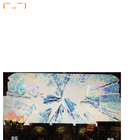
(￣＿￣ )