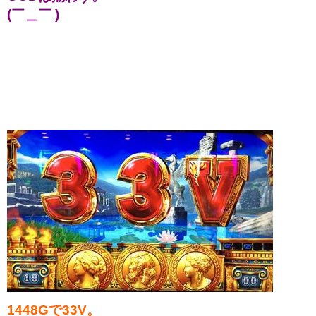
(￣＿￣ )
1448Gで33V。