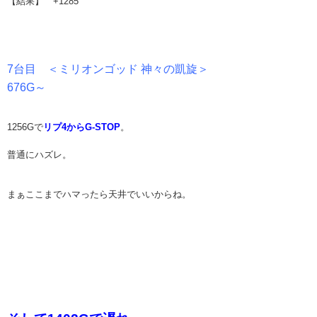
【結果】 +1285
7台目 ＜ミリオンゴッド 神々の凱旋＞
676G～
1256Gで
リプ4からG-STOP
。
普通にハズレ。
まぁここまでハマったら天井でいいからね。