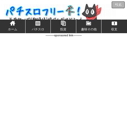
検索
ホーム
パチスロ
投資
趣味その他
収支
----------sponsored link----------