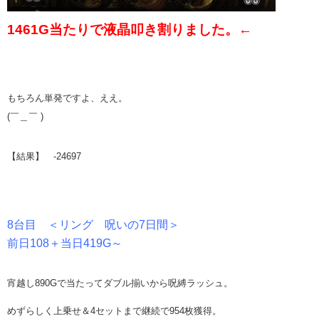
1461G当たりで液晶叩き割りました。←
もちろん単発ですよ、ええ。
(￣＿￣ )
【結果】 -24697
8台目 ＜リング 呪いの7日間＞
前日108＋当日419G～
宵越し890Gで当たってダブル揃いから呪縛ラッシュ。
めずらしく上乗せ＆4セットまで継続で954枚獲得。