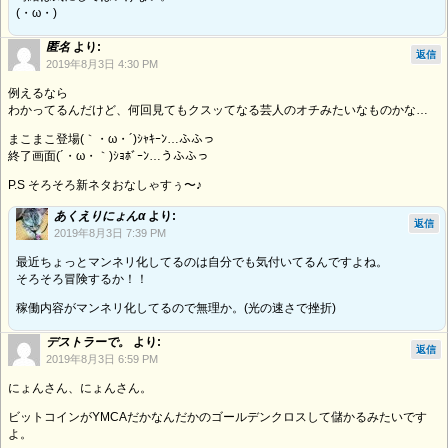
(・ω・)
匿名
より:
返信
2019年8月3日 4:30 PM
例えるなら
わかってるんだけど、何回見てもクスッてなる芸人のオチみたいなものかな…
まこまこ登場(｀・ω・´)ｼｬｷｰﾝ…ふふっ
終了画面(´・ω・｀)ｼｮﾎﾞｰﾝ…うふふっ
P.S そろそろ新ネタおなしゃすぅ〜♪
あくえりにょんα
より:
返信
2019年8月3日 7:39 PM
最近ちょっとマンネリ化してるのは自分でも気付いてるんですよね。
そろそろ冒険するか！！
稼働内容がマンネリ化してるので無理か。(光の速さで挫折)
デストラーで。
より:
返信
2019年8月3日 6:59 PM
にょんさん、にょんさん。
ビットコインがYMCAだかなんだかのゴールデンクロスして儲かるみたいです
よ。