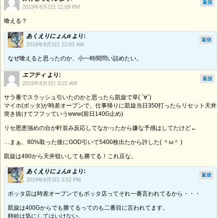
返信
2019年8月2日 11:09 PM
喰える？
あくえりにょんα
より:
返信
2019年8月3日 12:03 AM
なぜ喰えると思ったのか、小一時間問い詰めたい。
エフティ
より:
返信
2019年8月3日 3:22 AM
サラ番でスラッシュ引いたのかと思ったら凱旋で草( ´∀`)
マイホ(ボッタ)が時差オープンで、仕事帰りに凱旋当日350打ったらリセット天井
突き抜けてフフッていうwww(前日140G止め)
リセ恩恵強めの台が軒並み反応してなかったから嫌な予感はしてたけど←
…まぁ、80%取った後にGOD引いて5400枚出たから許した( ＾ω＾ )
凱旋は490から天井狙いしても勝てる！これ豆な。
あくえりにょんα
より:
返信
2019年8月3日 3:52 PM
ボッタ店は時差オープンでもボッタ店ってそれ一番言われてるから・・・
凱旋は400Gからでも勝てるってのも二番目に言われてます。
時給は気にしてはいけない。