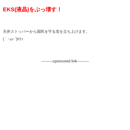
EKS(液晶)をぶっ壊す！
天井ストッパーから国民を守る党を立ち上げます。
(｀･ω･´)ｷﾘｯ
----------sponsored link----------