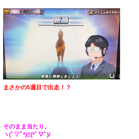
まさかの5週目で出走！？
そのまま当たり。
ヽ(ﾟ▽ﾟ*)Ξ(*ﾟ▽ﾟ)/