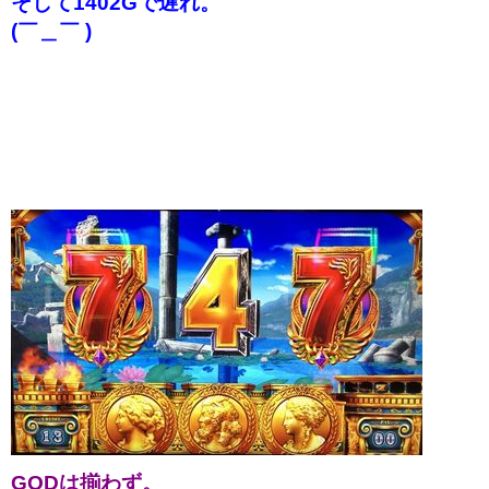
そして1402Gで遅れ。
(￣＿￣ )
GODは揃わず。