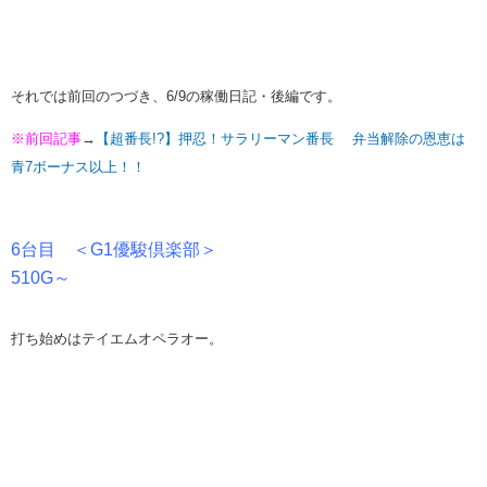
それでは前回のつづき、6/9の稼働日記・後編です。
※前回記事
→
【超番長!?】押忍！サラリーマン番長 弁当解除の恩恵は
青7ボーナス以上！！
6台目 ＜G1優駿倶楽部＞
510G～
打ち始めはテイエムオペラオー。