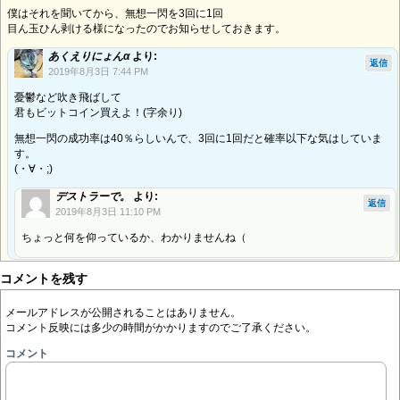
僕はそれを聞いてから、無想一閃を3回に1回
目ん玉ひん剥ける様になったのでお知らせしておきます。
あくえりにょんα
より:
返信
2019年8月3日 7:44 PM
憂鬱など吹き飛ばして
君もビットコイン買えよ！(字余り)
無想一閃の成功率は40％らしいんで、3回に1回だと確率以下な気はしていま
す。
(・∀・;)
デストラーで。
より:
返信
2019年8月3日 11:10 PM
ちょっと何を仰っているか、わかりませんね（
コメントを残す
メールアドレスが公開されることはありません。
コメント反映には多少の時間がかかりますのでご了承ください。
コメント