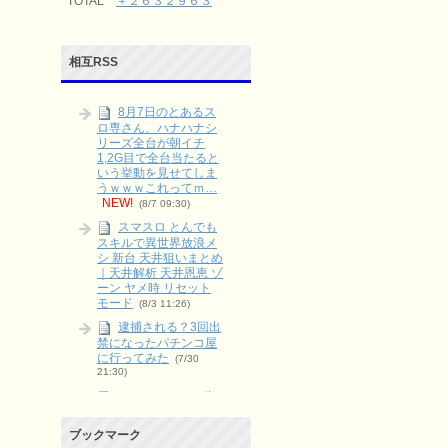
TOTAL
＋２６３２９６３
相互RSS
8月7日のとあるス
ロ専さん、ハナハナシ
リーズ全台が朝イチ
1,2G目で全台当たると
いう挙動を見せてしま
うｗｗｗこれってｍ…
NEW!
(8/7 09:30)
スマスロ とんでも
スキルで異世界放浪メ
シ 新台 天井狙いまとめ
｜天井解析 天井恩恵 ゾ
ーン ヤメ時 リセット
モード
(8/3 11:26)
逮捕される？3回出
禁になったパチンコ屋
に行ってみた
(7/30
21:30)
スロットのペナ辞
めとは？やる派・やら
ない派をリスクとリタ
ブックマーク
ーンで整理
(6/9 03:15)