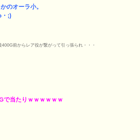
さかのオーラ小。
ω・;)
後400G前からレア役が繋がって引っ張られ・・・
9Gで当たりｗｗｗｗｗｗ