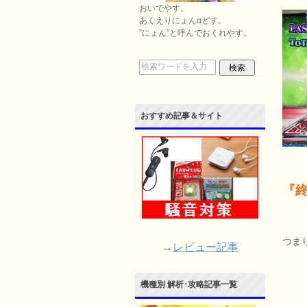
おいでやす。
あくえりにょんαどす。
”にょん”と呼んでおくれやす。
おすすめ記事＆サイト
『
つま
→
レビュー記事
機種別 解析･攻略記事一覧