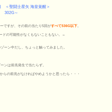
目 ＜聖闘士星矢 海皇覚醒＞
？ 302G～
ルーですが、その前の当たり5回が
すべて536G以下
。
モードの可能性がなくもないこともない。←
0のゾーン中だし、ちょっと触ってみました。
0ゾーンは前兆発生で当たらず。
0Gからの前兆がなければやめようかと思ったら・・・