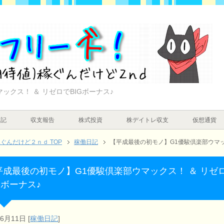
ックス！ ＆ リゼロでBIGボーナス♪
日記
収支報告
株式投資
株デイトレ収支
仮想通貨
んだけど２ｎｄ TOP
稼働日記
【平成最後の初モノ】G1優駿倶楽部ウマック
平成最後の初モノ】G1優駿倶楽部ウマックス！ ＆ リゼ
Gボーナス♪
年6月11日
[
稼働日記
]