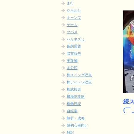
ま行
やらわ行
キャンプ
ゲーム
ツバメ
ハリネズミ
仮想通貨
収支報告
実践編
未分類
株スイング収支
株デイトレ収支
株式投資
機種別攻略
続ス
稼働日記
(￣
自転車
解析・攻略
超初心者向け
雑記