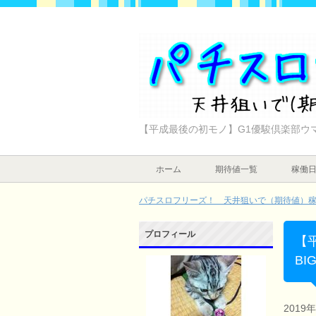
【平成最後の初モノ】G1優駿倶楽部ウマ
ホーム
期待値一覧
稼働
パチスロフリーズ！ 天井狙いで（期待値）稼ぐ
プロフィール
【
BI
2019