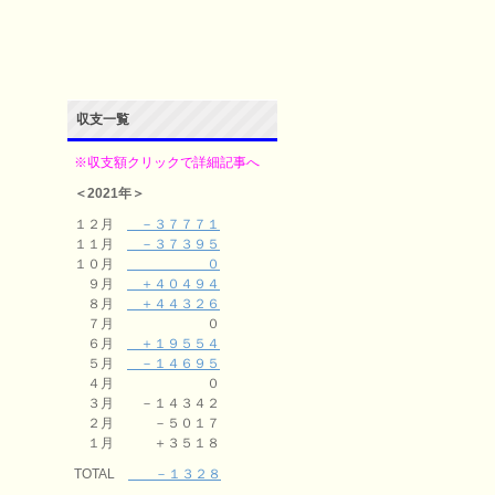
収支一覧
※収支額クリックで詳細記事へ
＜2021年＞
１２月
－３７７７１
１１月
－３７３９５
１０月
０
９月
＋４０４９４
８月
＋４４３２６
７月 ０
６月
＋１９５５４
５月
－１４６９５
４月 ０
３月 －１４３４２
２月 －５０１７
１月 ＋３５１８
TOTAL
－１３２８