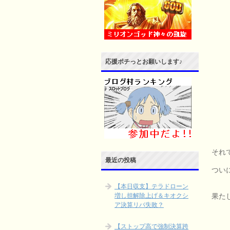
応援ポチっとお願いします♪
それ
最近の投稿
つい
【本日収支】テラドローン
果た
増し担解除上げ＆キオクシ
ア決算リバ失敗？
【ストップ高で強制決算跨