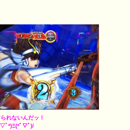
けられないんだッ！
▽ﾟ*)Ξ(*ﾟ▽ﾟ)/