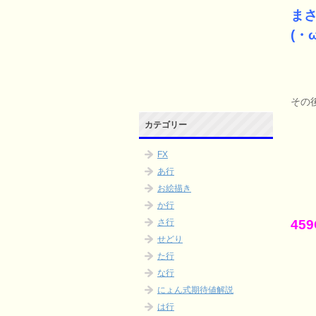
ま
(・
その
カテゴリー
FX
あ行
お絵描き
か行
45
さ行
せどり
た行
な行
にょん式期待値解説
は行