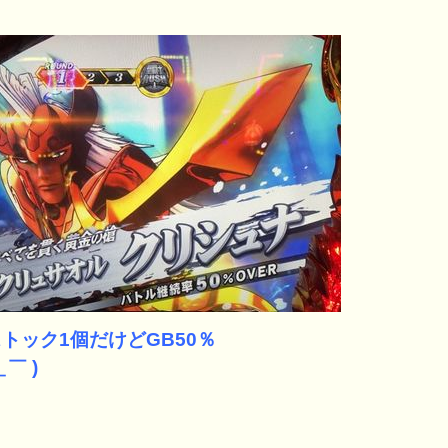
トック1個だけどGB50％
＿￣ )