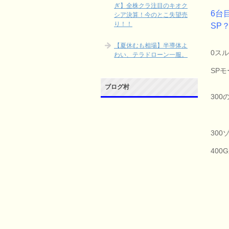
ぎ】全株クラ注目のキオク
6台
シア決算！今のとこ失望売
り！！
SP
【夏休むも相場】半導体よ
0ス
わい、テラドローン一服。
SP
ブログ村
30
30
40