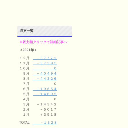
収支一覧
※収支額クリックで詳細記事へ
＜2021年＞
１２月
－３７７７１
１１月
－３７３９５
１０月
０
９月
＋４０４９４
８月
＋４４３２６
７月 ０
６月
＋１９５５４
５月
－１４６９５
４月 ０
３月 －１４３４２
２月 －５０１７
１月 ＋３５１８
TOTAL
－１３２８