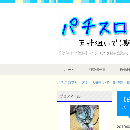
【僥倖オブ僥倖】バジリスク絆の設定6
ホーム
期待値一覧
稼働
パチスロフリーズ！ 天井狙いで（期待値）稼ぐ
プロフィール
【
ズ
2019