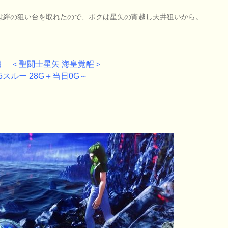
は絆の狙い台を取れたので、ボクは星矢の宵越し天井狙いから。
目 ＜聖闘士星矢 海皇覚醒＞
5スルー 28G＋当日0G～