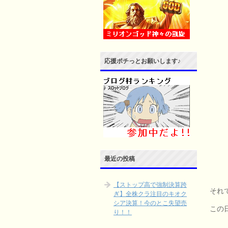
応援ポチっとお願いします♪
最近の投稿
【ストップ高で強制決算跨
それ
ぎ】全株クラ注目のキオク
シア決算！今のとこ失望売
この
り！！