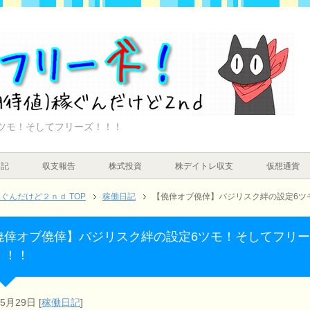
ツモ！そしてフリーズ！！！
日記
収支報告
株式投資
株デイトレ収支
仮想通貨
んだけど２ｎｄ TOP
稼働日記
【僥倖オブ僥倖】バジリスク絆の設定6ツ
僥倖オブ僥倖】バジリスク絆の設定6ツモ！そしてフリ
！！！
年5月29日
[
稼働日記
]