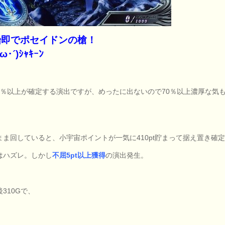
始即でポセイドンの槍！
ω･´)ｼｬｷｰﾝ
60％以上が確定する演出ですが、めったに出ないので70％以上濃厚な気
。
まま回していると、小宇宙ポイントが一気に410pt貯まって据え置き確
はハズレ。しかし
不屈5pt以上獲得
の演出発生。
310Gで、