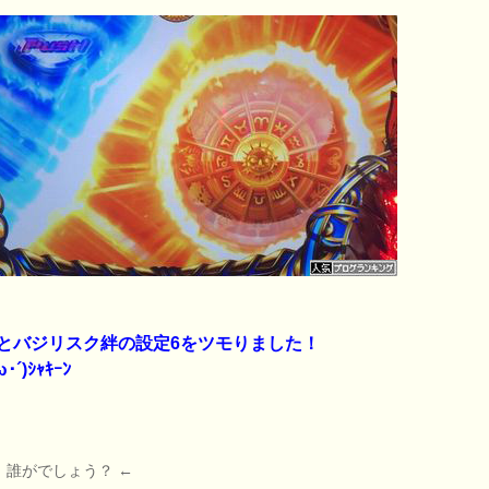
とバジリスク絆の設定6をツモりました！
･´)ｼｬｷｰﾝ
、誰がでしょう？ ←