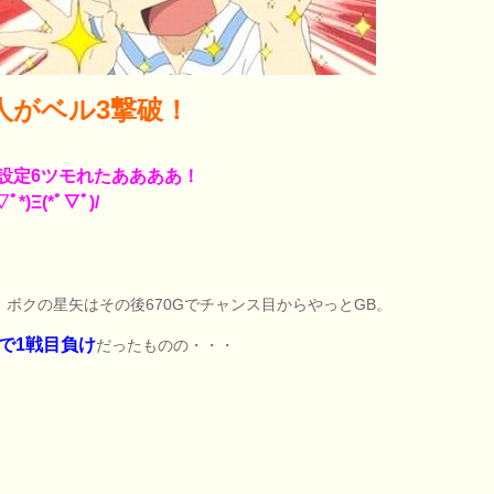
人がベル3撃破！
設定6ツモれたああああ！
ﾟ*)Ξ(*ﾟ▽ﾟ)/
、ボクの星矢はその後670Gでチャンス目からやっとGB。
％で1戦目負け
だったものの・・・