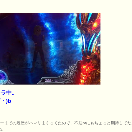
ーラ中。
∀・)b
ルーまでの履歴がハマリまくってたので、不屈ptにもちょっと期待してた
ね。