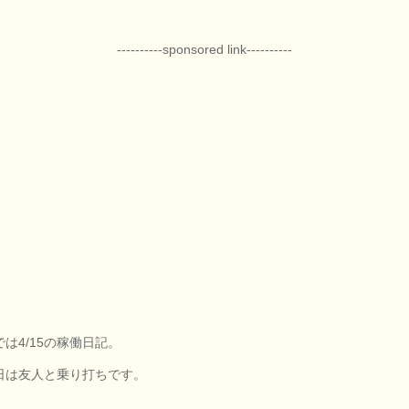
----------sponsored link----------
では4/15の稼働日記。
日は友人と乗り打ちです。