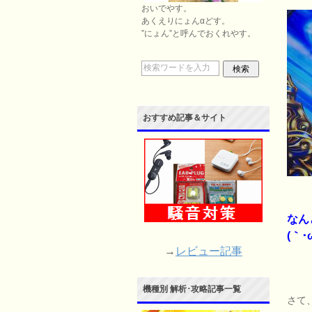
おいでやす。
あくえりにょんαどす。
”にょん”と呼んでおくれやす。
おすすめ記事＆サイト
なん
(｀･ω
→
レビュー記事
機種別 解析･攻略記事一覧
さて