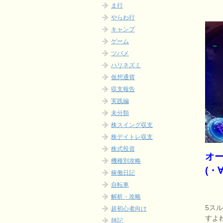
ま行
やらわ行
キャンプ
ゲーム
ツバメ
ハリネズミ
仮想通貨
収支報告
実践編
未分類
株スイング収支
株デイトレ収支
株式投資
オ
機種別攻略
(・
稼働日記
自転車
解析・攻略
5ス
超初心者向け
すよ
雑記