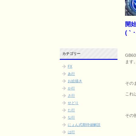
開
(｀･
カテゴリー
GB
ます
FX
あ行
お絵描き
その
か行
これ
さ行
せどり
た行
その後
な行
にょん式期待値解説
は行