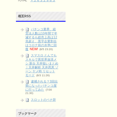
TOTAL
＋２６３２９６３
相互RSS
パチンコ業界、経
営法人数は10年間で半
減するも総売上高は12
兆超え、黒字企業割合
はコロナ前の水準に回
復
NEW!
(8/5 23:20)
スマスロ とんでも
スキルで異世界放浪メ
シ 新台 天井狙いまとめ
｜天井解析 天井恩恵 ゾ
ーン ヤメ時 リセット
モード
(8/3 11:26)
逮捕される？3回出
禁になったパチンコ屋
に行ってみた
(7/30
21:30)
スロットのペナ辞
めとは？やる派・やら
ない派をリスクとリタ
ーンで整理
(6/9 03:15)
ブックマーク