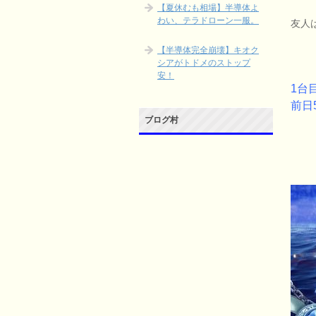
【夏休むも相場】半導体よ
わい、テラドローン一服。
友人
【半導体完全崩壊】キオク
シアがトドメのストップ
安！
1台
前日
ブログ村