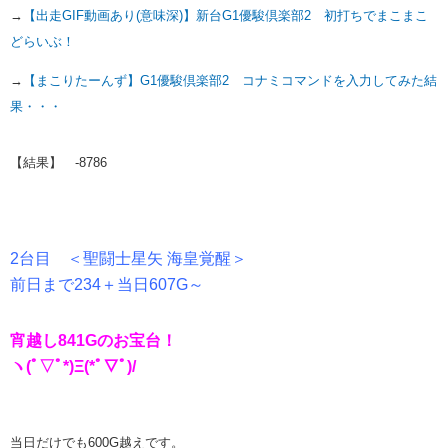
→
【出走GIF動画あり(意味深)】新台G1優駿倶楽部2 初打ちでまこまこ
どらいぶ！
→
【まこりたーんず】G1優駿倶楽部2 コナミコマンドを入力してみた結
果・・・
【結果】 -8786
2台目 ＜聖闘士星矢 海皇覚醒＞
前日まで234＋当日607G～
宵越し841Gのお宝台！
ヽ(ﾟ▽ﾟ*)Ξ(*ﾟ▽ﾟ)/
当日だけでも600G越えです。