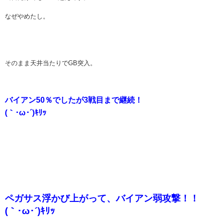
なぜやめたし。
そのまま天井当たりでGB突入。
バイアン50％でしたが3戦目まで継続！
(｀･ω･´)ｷﾘｯ
ペガサス浮かび上がって、バイアン弱攻撃！！
(｀･ω･´)ｷﾘｯ