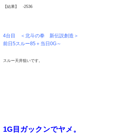
【結果】 -2536
4台目 ＜北斗の拳 新伝説創造＞
前日5スルー85＋当日0G～
スルー天井狙いです。
1G目ガックンでヤメ。