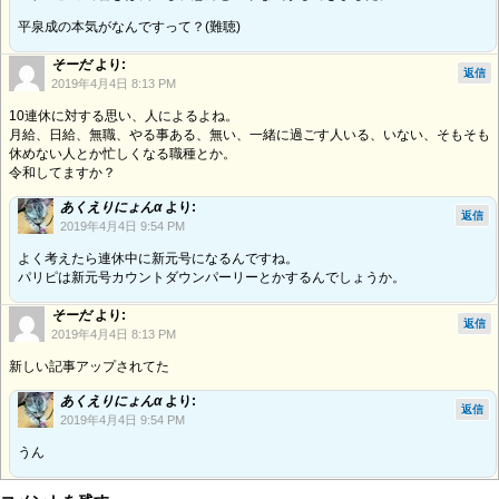
平泉成の本気がなんですって？(難聴)
そーだ
より:
返信
2019年4月4日 8:13 PM
10連休に対する思い、人によるよね。
月給、日給、無職、やる事ある、無い、一緒に過ごす人いる、いない、そもそも
休めない人とか忙しくなる職種とか。
令和してますか？
あくえりにょんα
より:
返信
2019年4月4日 9:54 PM
よく考えたら連休中に新元号になるんですね。
パリピは新元号カウントダウンパーリーとかするんでしょうか。
そーだ
より:
返信
2019年4月4日 8:13 PM
新しい記事アップされてた
あくえりにょんα
より:
返信
2019年4月4日 9:54 PM
うん