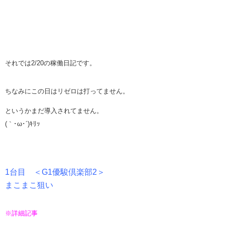
それでは2/20の稼働日記です。
ちなみにこの日はリゼロは打ってません。
というかまだ導入されてません。
(｀･ω･´)ｷﾘｯ
1台目 ＜G1優駿倶楽部2＞
まこまこ狙い
※詳細記事