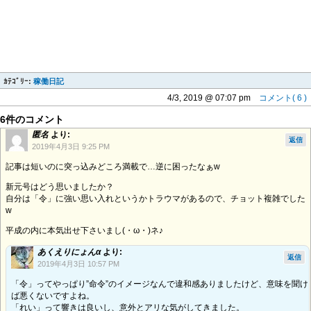
ｶﾃｺﾞﾘｰ:
稼働日記
4/3, 2019 @ 07:07 pm
コメント( 6 )
6件のコメント
匿名
より:
返信
2019年4月3日 9:25 PM
記事は短いのに突っ込みどころ満載で…逆に困ったなぁw
新元号はどう思いましたか？
自分は「令」に強い思い入れというかトラウマがあるので、チョット複雑でした
w
平成の内に本気出せ下さいまし(・ω・)ネ♪
あくえりにょんα
より:
返信
2019年4月3日 10:57 PM
「令」ってやっぱり”命令”のイメージなんで違和感ありましたけど、意味を聞け
ば悪くないですよね。
「れい」って響きは良いし、意外とアリな気がしてきました。