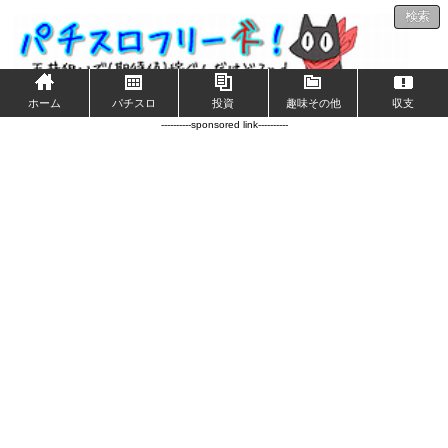
検索
ホーム
パチスロ
投資
趣味その他
収支
----------sponsored link----------