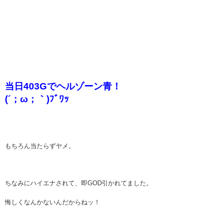
当日403Gでヘルゾーン青！
(´；ω；｀)ﾌﾞﾜｯ
もちろん当たらずヤメ。
ちなみにハイエナされて、即GOD引かれてました。
悔しくなんかないんだからねッ！