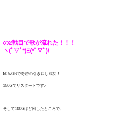
の2戦目で歌が流れた！！！
ヽ(ﾟ▽ﾟ*)Ξ(*ﾟ▽ﾟ)/
50％GBで奇跡の引き戻し成功！
150Gでリスタートです♪
そして100Gほど回したところで、