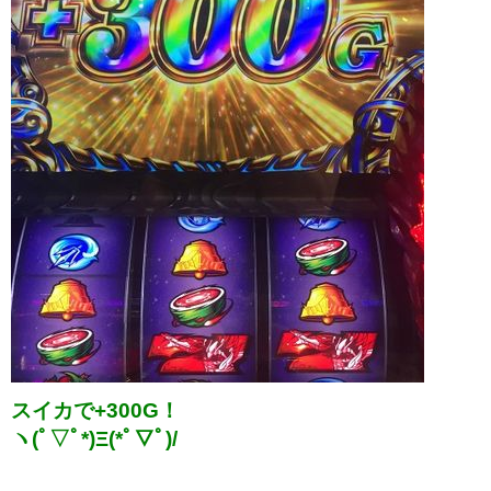
スイカで+300G！
ヽ(ﾟ▽ﾟ*)Ξ(*ﾟ▽ﾟ)/