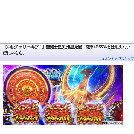
【中段チェリー再び！】聖闘士星矢 海皇覚醒 確率1/65536とは思えない
ほにゃらら。
↓ コメントまでスキップ