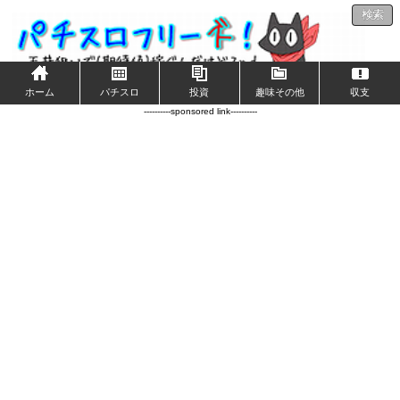
検索
ホーム
パチスロ
投資
趣味その他
収支
----------sponsored link----------