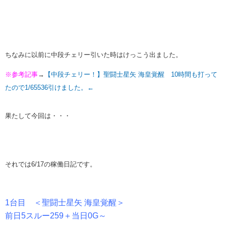
ちなみに以前に中段チェリー引いた時はけっこう出ました。
※参考記事
→
【中段チェリー！】聖闘士星矢 海皇覚醒 10時間も打って
たので1/65536引けました。←
果たして今回は・・・
それでは6/17の稼働日記です。
1台目 ＜聖闘士星矢 海皇覚醒＞
前日5スルー259＋当日0G～