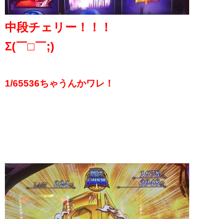
中段チェリー！！！
Σ(￣□￣;)
1/65536ちゃうんかワレ！