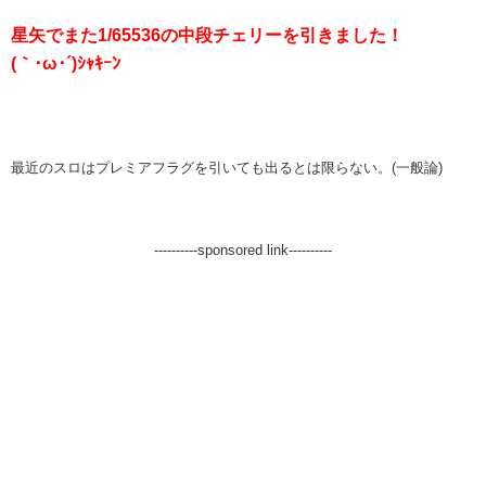
星矢でまた1/65536の中段チェリーを引きました！
(｀･ω･´)ｼｬｷｰﾝ
最近のスロはプレミアフラグを引いても出るとは限らない。(一般論)
----------sponsored link----------