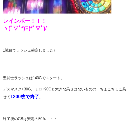
レインボー！！！
ヽ(ﾟ▽ﾟ*)Ξ(*ﾟ▽ﾟ)/
1戦目でラッシュ確定しました♪
聖闘士ラッシュは140Gでスタート。
デスマスク+30G、ミロ+90Gと大きな乗せはないものの、ちょこちょこ乗
1200枚で終了
せて
。
終了後のGBは安定の50％・・・