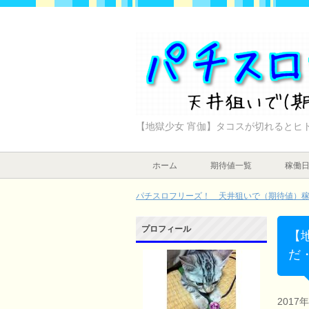
【地獄少女 宵伽】タコスが切れるとヒ
ホーム
期待値一覧
稼働
パチスロフリーズ！ 天井狙いで（期待値）稼ぐ
プロフィール
【
だ
2017