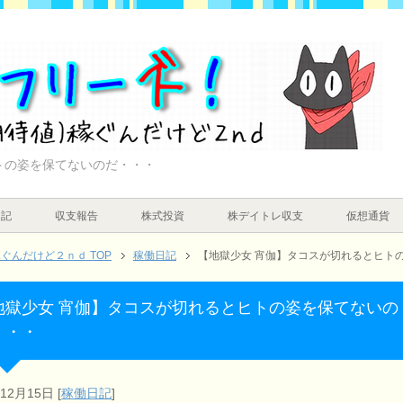
トの姿を保てないのだ・・・
日記
収支報告
株式投資
株デイトレ収支
仮想通貨
んだけど２ｎｄ TOP
稼働日記
【地獄少女 宵伽】タコスが切れるとヒト
地獄少女 宵伽】タコスが切れるとヒトの姿を保てないの
・・・
年12月15日
[
稼働日記
]