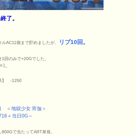
い終了。
リプ10回。
タルAC11個まで貯めましたが、
せ1回のみで+20Gでした。
ε:)_
】 -1250
目 ＜地獄少女 宵伽＞
716＋当日0G～
し800Gで当たってART単発。