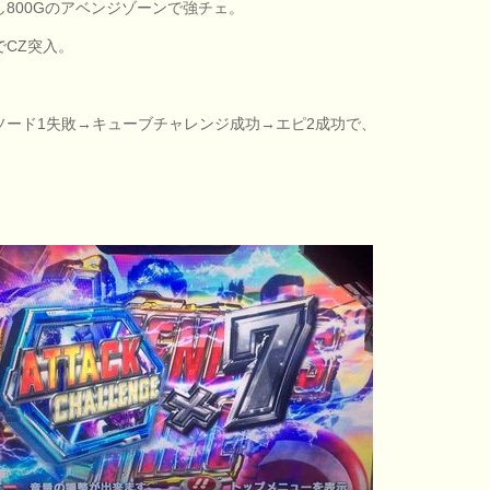
し800Gのアベンジゾーンで強チェ。
でCZ突入。
ソード1失敗→キューブチャレンジ成功→エピ2成功で、