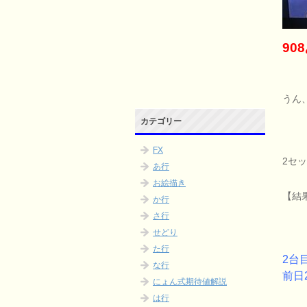
90
うん
カテゴリー
FX
2セ
あ行
お絵描き
【結果
か行
さ行
せどり
た行
2台
な行
前日
にょん式期待値解説
は行