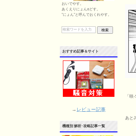
おいでやす。
あくえりにょんαどす。
”にょん”と呼んでおくれやす。
おすすめ記事＆サイト
「咲
→
レビュー記事
あと
機種別 解析･攻略記事一覧