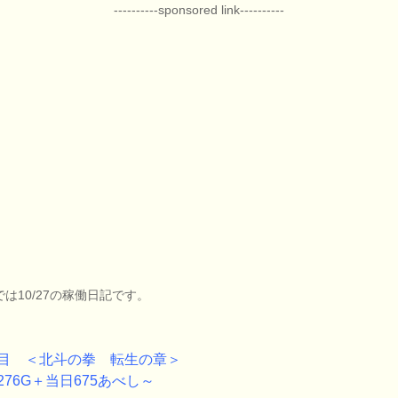
----------sponsored link----------
では10/27の稼働日記です。
目 ＜北斗の拳 転生の章＞
276G＋当日675あべし～