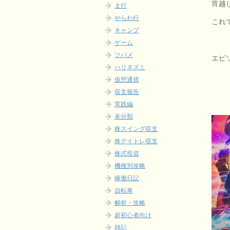
宵越
ま行
やらわ行
これ
キャンプ
ゲーム
ツバメ
エピ
ハリネズミ
仮想通貨
収支報告
実践編
未分類
株スイング収支
株デイトレ収支
株式投資
機種別攻略
稼働日記
自転車
解析・攻略
超初心者向け
雑記