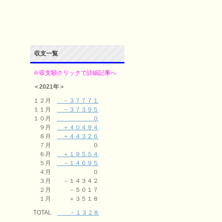
収支一覧
※収支額クリックで詳細記事へ
＜2021年＞
１２月
－３７７７１
１１月
－３７３９５
１０月
０
９月
＋４０４９４
８月
＋４４３２６
７月 ０
６月
＋１９５５４
５月
－１４６９５
４月 ０
３月 －１４３４２
２月 －５０１７
１月 ＋３５１８
TOTAL
－１３２８