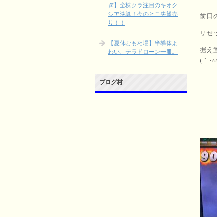
ぎ】全株クラ注目のキオク
シア決算！今のとこ失望売
前日
り！！
リセ
【夏休むも相場】半導体よ
据え
わい、テラドローン一服。
(｀･ω
ブログ村