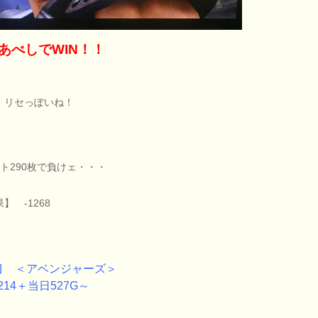
8あべしでWIN！！
、リセっぽいね！
ット290枚で負けェ・・・
】 -1268
目 ＜アベンジャーズ＞
214＋当日527G～