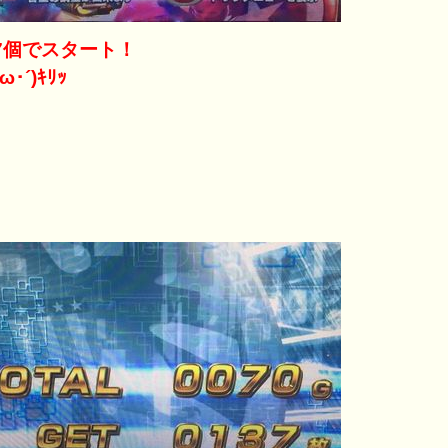
7個でスタート！
ω･´)ｷﾘｯ