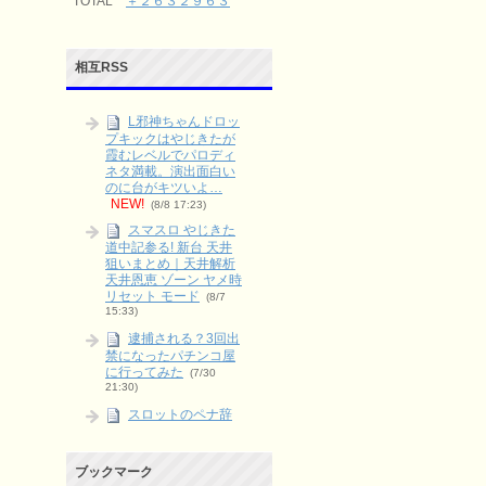
TOTAL
＋２６３２９６３
相互RSS
L邪神ちゃんドロッ
プキックはやじきたが
霞むレベルでパロディ
ネタ満載。演出面白い
のに台がキツいよ…
NEW!
(8/8 17:23)
スマスロ やじきた
道中記参る! 新台 天井
狙いまとめ｜天井解析
天井恩恵 ゾーン ヤメ時
リセット モード
(8/7
15:33)
逮捕される？3回出
禁になったパチンコ屋
に行ってみた
(7/30
21:30)
スロットのペナ辞
めとは？やる派・やら
ない派をリスクとリタ
ーンで整理
(6/9 03:15)
ブックマーク