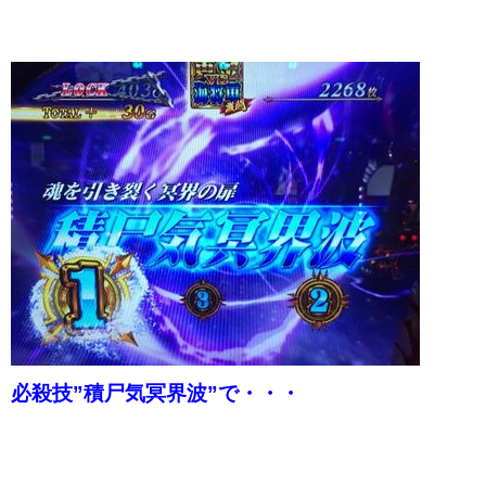
必殺技”積尸気冥界波”で・・・