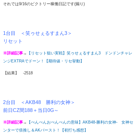
それでは9/16のビクトリー稼働日記です(煽り)
1台目 ＜笑ゥせぇるすまん3＞
リセット
※詳細記事
→
【リセット狙い実戦】笑ゥせぇるすまん3 ドンドンチャレ
ンジEXTRAでドーン！【期待値・リセ挙動】
【結果】 -2518
2台目 ＜AKB48 勝利の女神＞
前日CZ間188＋当日0G～
※詳細記事
→
【ぺんぺんおぺんぺんの意味】AKB48-勝利の女神- 女神セ
ンターで倍推し＆AKバースト！【初打ち感想】