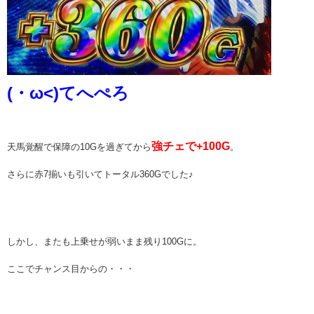
(・ω<)てへぺろ
強チェで+100G
天馬覚醒で保障の10Gを過ぎてから
。
さらに赤7揃いも引いてトータル360Gでした♪
しかし、またも上乗せが弱いまま残り100Gに。
ここでチャンス目からの・・・