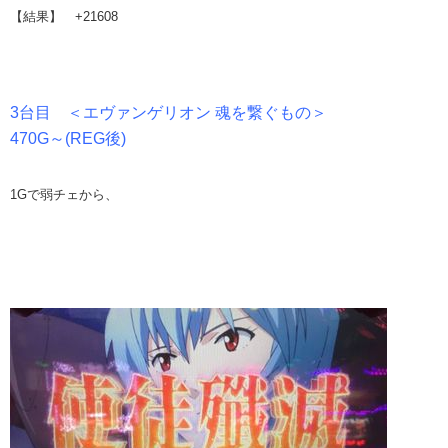
【結果】 +21608
3台目 ＜エヴァンゲリオン 魂を繋ぐもの＞
470G～(REG後)
1Gで弱チェから、