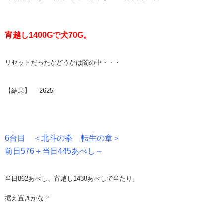
宵越し1400Gで犬70G。
リセットだったかどうかは闇の中・・・
【結果】 -2625
6台目 ＜北斗の拳 転生の章＞
前日576＋当日445あべし～
当日862あべし、宵越し1438あべしで当たり。
据え置きかな？