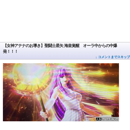
【女神アテナのお導き】聖闘士星矢 海皇覚醒 オーラ中からの中爆
発！！！
↓ コメントまでスキップ