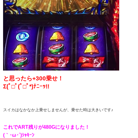
と思ったら+300乗せ！
Σ(ﾟ□ﾟ(ﾟ□ﾟ*)ﾅﾆｰｯ!!
スイカはなかなか上乗せしませんが、乗せた時は大きいです♪
これでART残りが480Gになりました！
(｀･ω･´)ｼｬｷｰﾝ