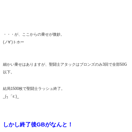
・・・が、ここからの乗せが微妙。
(ノ∀`)トホー
細かい乗せはありますが、聖闘士アタックはブロンズのみ3回で全部50G
以下。
結局1500枚で聖闘士ラッシュ終了。
_(┐「ε:)_
しかし終了後GBがなんと！