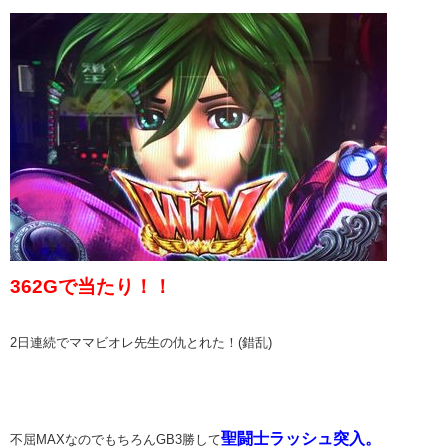
362Gで当たり！！
2日連続でママビオレ先生の仇とれた！(錯乱)
聖闘士ラッシュ突入。
不屈MAXなのでもちろんGB3勝して