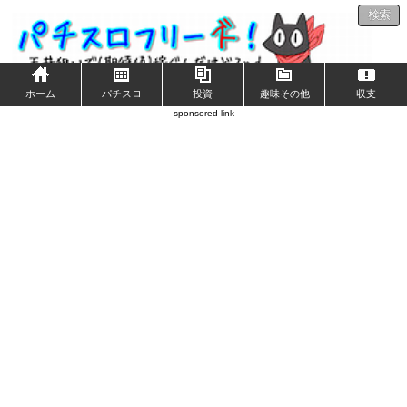
検索
ホーム
パチスロ
投資
趣味その他
収支
----------sponsored link----------