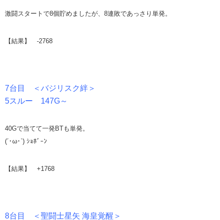
激闘スタートで8個貯めましたが、8連敗であっさり単発。
【結果】 -2768
7台目 ＜バジリスク絆＞
5スルー 147G～
40Gで当てて一発BTも単発。
(´･ω･`) ｼｮﾎﾞｰﾝ
【結果】 +1768
8台目 ＜聖闘士星矢 海皇覚醒＞