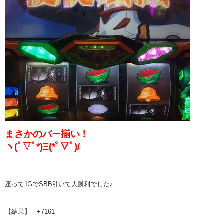
まさかのバー揃い！
ヽ(ﾟ▽ﾟ*)Ξ(*ﾟ▽ﾟ)/
座って1GでSBB引いて大勝利でした♪
【結果】 +7161