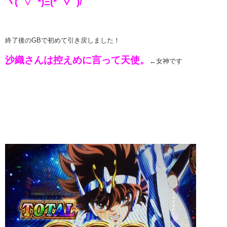
ヽ(ﾟ▽ﾟ*)Ξ(*ﾟ▽ﾟ)/
終了後のGBで初めて引き戻しました！
沙織さんは控えめに言って天使。
←女神です