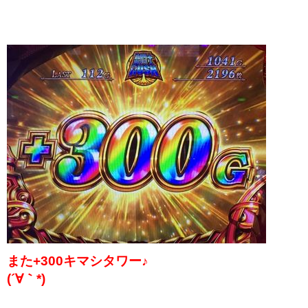
また+300キマシタワー♪
(´∀｀*)