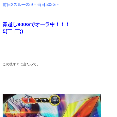
前日2スルー239＋当日503G～
宵越し900Gでオーラ中！！！
Σ(￣□￣;)
この後すぐに当たって、