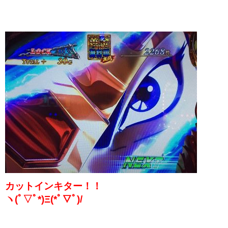
カットインキター！！
ヽ(ﾟ▽ﾟ*)Ξ(*ﾟ▽ﾟ)/