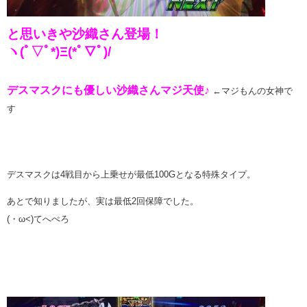
と思いきや沙織さん登場！
ヽ(ﾟ▽ﾟ*)Ξ(*ﾟ▽ﾟ)/
デスマスクにも優しい沙織さんマジ天使♪
←マジもんの女神で
す
デスマスクは4戦目から上乗せが最低100Gとなる特殊タイプ。
あとで知りましたが、実は最低2回保障でした。
(・ω<)てへぺろ