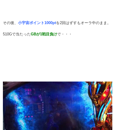
その後、
小宇宙ポイント1000pt
を2回はずすもオーラ中のまま。
510Gで当たった
GBが1戦目負け
で・・・