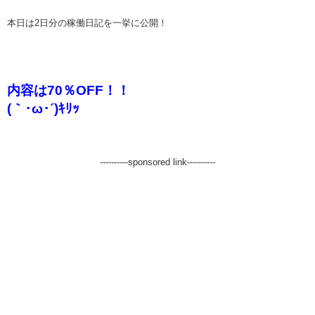
本日は2日分の稼働日記を一挙に公開！
内容は70％OFF！！
(｀･ω･´)ｷﾘｯ
----------sponsored link----------