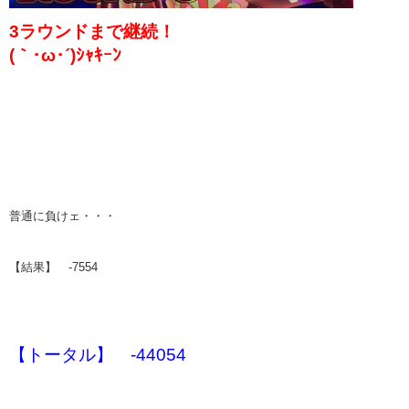
3ラウンドまで継続！
(｀･ω･´)ｼｬｷｰﾝ
普通に負けェ・・・
【結果】 -7554
【トータル】 -44054