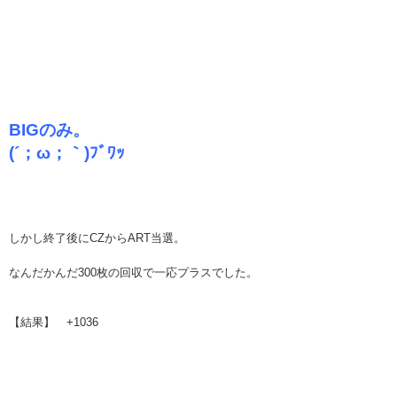
BIGのみ。
(´；ω；｀)ﾌﾞﾜｯ
しかし終了後にCZからART当選。
なんだかんだ300枚の回収で一応プラスでした。
【結果】 +1036