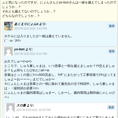
ふと気になったのですが、にょんさんとyo-bunさんは一線を越えてしまったので
しょうか…？
それとも越えてないのでしょうか…？
どちらなのでしょうか…？
あくえりにょんα
より:
返信
2017年10月16日 3:43 PM
ホテルには入りましたが一線は越えていません。
(｀･ω･´)ｷﾘｯ
yo-bun
より:
返信
2017年10月16日 8:01 PM
お久でしゅ〜(>ω<)
ところで、しゅろ兼しゃまは、いつ吾輩と一戦を越えましゅか？ｲﾔ交えましゅ
か？もぉ待ちくたびれたﾆｮﾛ〜w
吾輩はとっくの昔にﾗｯｼｭ50G完走し、ﾗｸﾀﾞにまたがって工事現場でｽﾀﾝばってま
しゅよ〜おーーーぃまだでしゅか〜
※にょんしゃまは吾輩との一戦に敗れて薫先生の元で特訓中。しゅろ兼しゃま
は・・猛特訓が必要ﾆｬﾝ♪
にょんしゃまの脳内環境はしゅきー。しかーし、腸内環境は期待値にゃしゃげ
ー♪
スロ兼
より:
返信
2017年10月16日 10:53 PM
い、いや、でもyo-bunさんてそんな穏やかそうな感じにみえて実はムキムキ