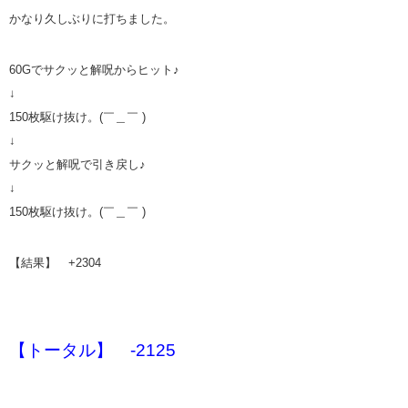
かなり久しぶりに打ちました。
60Gでサクッと解呪からヒット♪
↓
150枚駆け抜け。(￣＿￣ )
↓
サクッと解呪で引き戻し♪
↓
150枚駆け抜け。(￣＿￣ )
【結果】 +2304
【トータル】 -2125