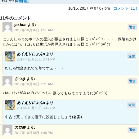
ｶﾃｺﾞﾘｰ:
稼働日記
10/15, 2017 @ 07:07 pm
コメント( 11 )
11件のコメント
yo-bun
より:
返信
2017年10月16日 1:51 AM
にょんしゃまのホームの星矢が撤去されましゅ様に（ﾊﾟﾝﾊﾟﾝ）・・・保険もかけ
とかねばﾆｬ。代わりに鬼浜が再導入されましゅ様に（ﾊﾟﾝﾊﾟﾝﾊﾟﾝ）
あくえりにょんα
より:
返信
2017年10月16日 3:41 PM
むしろ増台されてて草ですェ・・・
さつき
より:
返信
2017年10月16日 3:21 AM
ﾏｲﾎにｴｳﾚｶがないのでこっちに譲ってもらえますように(ﾊﾟﾝﾊﾟﾝ)
あくえりにょんα
より:
返信
2017年10月16日 3:42 PM
中古で買ってきて勝手に設置しましょう(名案)
スロ兼
より:
返信
2017年10月16日 1:40 PM