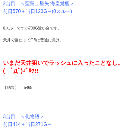
2台目 ＜聖闘士星矢 海皇覚醒＞
前日570＋当日123G～(0スルー)
0スルーですが700G近い台です。
天井で当たってGBは普通に負け。
いまだ天井狙いでラッシュに入ったことなし。
( ﾟДﾟ)ｺﾞﾙｧ!!
【結果】 -5465
3台目 ＜化物語＞
前日414＋当日271G～