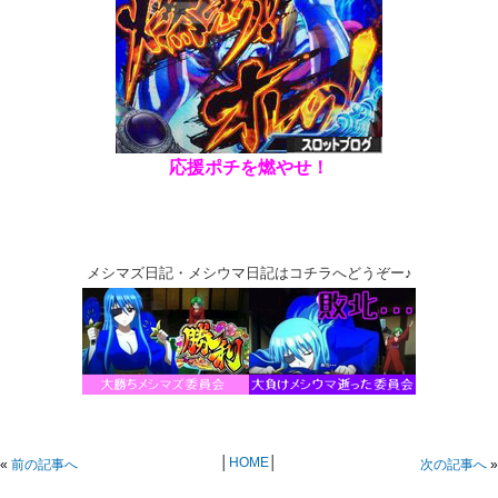
応援ポチを燃やせ！
メシマズ日記・メシウマ日記はコチラへどうぞー♪
│
HOME
│
«
前の記事へ
次の記事へ
»