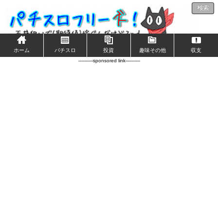
検索
ホーム
パチスロ
投資
趣味その他
収支
----------sponsored link----------