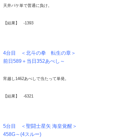
天井バケ単で普通に負け。
【結果】 -1393
4台目 ＜北斗の拳 転生の章＞
前日589＋当日352あべし～
宵越し1462あべしで当たって単発。
【結果】 -6321
5台目 ＜聖闘士星矢 海皇覚醒＞
458G～(4スルー)