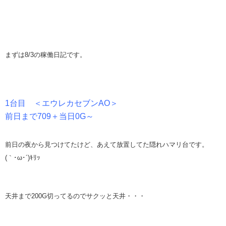
まずは8/3の稼働日記です。
1台目 ＜エウレカセブンAO＞
前日まで709＋当日0G～
前日の夜から見つけてたけど、あえて放置してた隠れハマリ台です。
(｀･ω･´)ｷﾘｯ
天井まで200G切ってるのでサクッと天井・・・