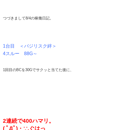
つづきまして8/4の稼働日記。
1台目 ＜バジリスク絆＞
4スルー 88G～
1回目のBCを30Gでサクッと当てた後に、
2連続で400ハマリ。
( ﾟДﾟ)・∵.ぐはっ