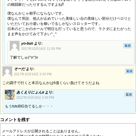
の格闘家だったりするんですよね⁉︎
僕なんかじゃ相手にならないです。
僕なんて所詮、他人が止めていった美味しい台の美味しい部分だけペロリと
いただいてお小遣いを稼いでるしがないスロッターです。
日本のどこかのホールで明日も打っていると思うので、ラクダにまたがった
まま声をかけてみて下さい^_^
yo-bun
より:
返信
2017年10月16日 11:55 PM
了解でしゅ(^o^)v
そーだ
より:
返信
2017年10月16日 3:33 PM
この調子で行くと本日なんかは6億くらい負けてそうだよね
あくえりにょんα
より:
返信
2017年10月16日 3:43 PM
もうtotoBIG当てるしか・・・
コメントを残す
メールアドレスが公開されることはありません。