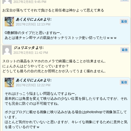
2017年2月8日 9:45 PM
お宝台が落ちててそれで負けると前任者は神かよって思えて来る
あくえりにょんα
より:
返信
2017年2月9日 12:13 PM
G数解除のタイプだと思いますねー。
あとは連チャン即ヤメの凱旋がキッチリストック使い切ってたりｗｗｗ
ジュリエッタ
より:
返信
2017年2月8日 11:42 PM
スロットの液晶をスマホのカメラで綺麗に撮ることが出来ません。
にょんさんはどうやってとっていますか？
どうしても後ろの台の光とか照明とかが入ってうまく撮れません。
あくえりにょんα
より:
返信
2017年2月9日 12:22 PM
それはけっこう悩ましい問題なんですよねー。
基本的には角度を変えて映り込みの少ない位置を探したりするんですが、それ
でも完全に防ぐのは不可能ですね。
ボクはブログに載せる画像に映り込みがある場合はphotoshopで画像加工して
います。
ほとんど気付かれていないと思いますが、キレイな画像にするために意外と気
を遣っているのですｗ