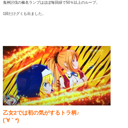
鬼神討伐の榛名ランプはほぼ毎回緑で50％以上のループ。
1回だけグミも出ました。
乙女2では初の気がするトラ柄♪
(´∀｀*)