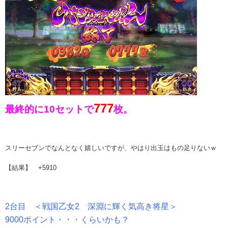
777
最終的に10セットで
枚。
スリーセブンでなんとなく嬉しいですが、やはり出玉はもの足りないｗ
【結果】 +5910
2台目 ＜戦国乙女2 深淵に輝く気高き将星＞
9000ポイント・・・くらいかも？