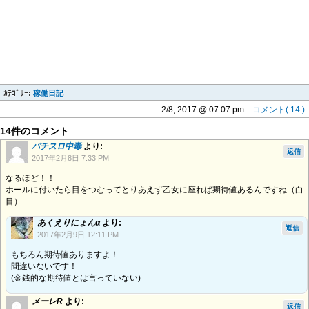
ｶﾃｺﾞﾘｰ:
稼働日記
2/8, 2017 @ 07:07 pm
コメント( 14 )
14件のコメント
パチスロ中毒
より:
返信
2017年2月8日 7:33 PM
なるほど！！
ホールに付いたら目をつむってとりあえず乙女に座れば期待値あるんですね（白
目）
あくえりにょんα
より:
返信
2017年2月9日 12:11 PM
もちろん期待値ありますよ！
間違いないです！
(金銭的な期待値とは言っていない)
メーレR
より:
返信