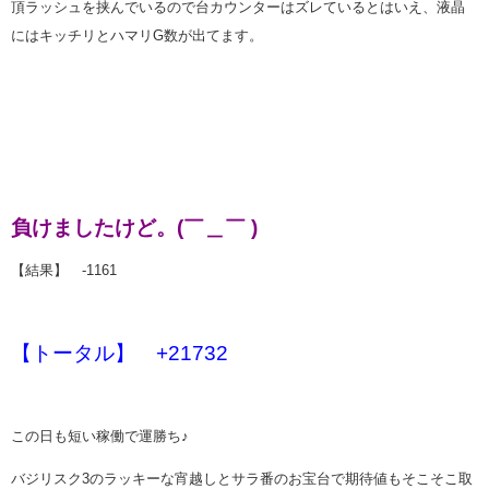
頂ラッシュを挟んでいるので台カウンターはズレているとはいえ、液晶
にはキッチリとハマリG数が出てます。
負けましたけど。(￣＿￣ )
【結果】 -1161
【トータル】 +21732
この日も短い稼働で運勝ち♪
バジリスク3のラッキーな宵越しとサラ番のお宝台で期待値もそこそこ取