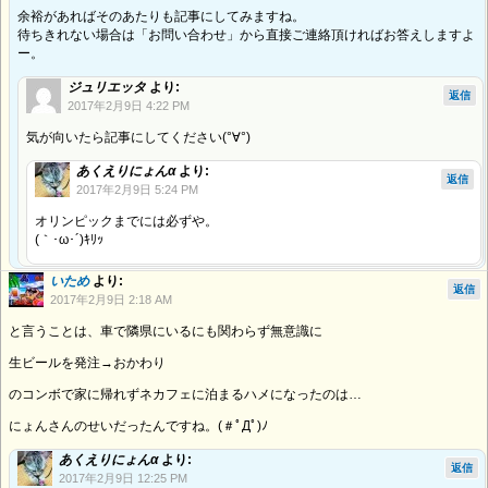
余裕があればそのあたりも記事にしてみますね。
待ちきれない場合は「お問い合わせ」から直接ご連絡頂ければお答えしますよ
ー。
ジュリエッタ
より:
返信
2017年2月9日 4:22 PM
気が向いたら記事にしてください(°∀°)
あくえりにょんα
より:
返信
2017年2月9日 5:24 PM
オリンピックまでには必ずや。
(｀･ω･´)ｷﾘｯ
いため
より:
返信
2017年2月9日 2:18 AM
と言うことは、車で隣県にいるにも関わらず無意識に
生ビールを発注→おかわり
のコンボで家に帰れずネカフェに泊まるハメになったのは…
にょんさんのせいだったんですね。(＃ﾟДﾟ)ﾉ
あくえりにょんα
より:
返信
2017年2月9日 12:25 PM