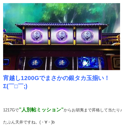
宵越し1200Gでまさかの銀タカ玉揃い！
Σ(￣□￣;)
”人別帖ミッション”
1217Gで
からお胡夷まで昇格して当たり♪
たぶん天井ですね。(・∀・)b