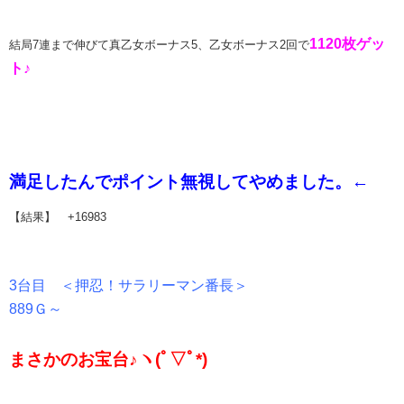
1120枚ゲッ
結局7連まで伸びて真乙女ボーナス5、乙女ボーナス2回で
ト♪
満足したんでポイント無視してやめました。←
【結果】 +16983
3台目 ＜押忍！サラリーマン番長＞
889Ｇ～
まさかのお宝台♪ヽ(ﾟ▽ﾟ*)