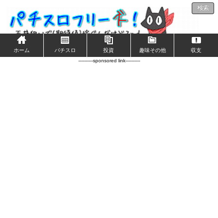
検索
ホーム
パチスロ
投資
趣味その他
収支
----------sponsored link----------