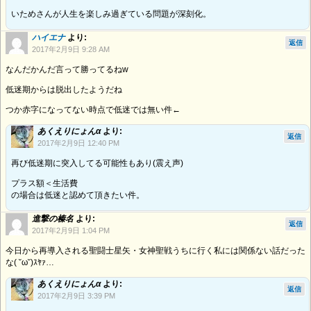
いためさんが人生を楽しみ過ぎている問題が深刻化。
ハイエナ
より:
返信
2017年2月9日 9:28 AM
なんだかんだ言って勝ってるねw
低迷期からは脱出したようだね
つか赤字になってない時点で低迷では無い件←
あくえりにょんα
より:
返信
2017年2月9日 12:40 PM
再び低迷期に突入してる可能性もあり(震え声)
プラス額＜生活費
の場合は低迷と認めて頂きたい件。
進撃の榛名
より:
返信
2017年2月9日 1:04 PM
今日から再導入される聖闘士星矢・女神聖戦うちに行く私には関係ない話だった
な( ˘ω˘)ｽﾔｧ…
あくえりにょんα
より:
返信
2017年2月9日 3:39 PM