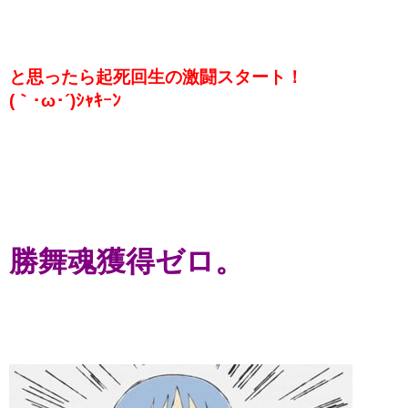
と思ったら起死回生の激闘スタート！
(｀･ω･´)ｼｬｷｰﾝ
勝舞魂獲得ゼロ。