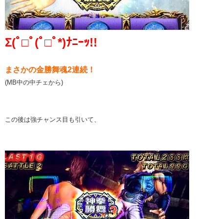
Σ(ﾟ□ﾟ(ﾟ□ﾟ*)ﾅﾆｰｯ!!
まさかの金勝舞魂2連続！
(MB中の中チェから)
この後は強チャンス目も引いて、