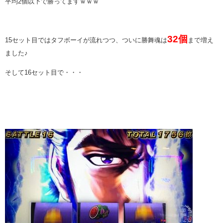
平均2個以下で勝ってますｗｗｗ
32個
15セット目ではタフボーイが流れつつ、ついに勝舞魂は
まで増え
ました♪
そして16セット目で・・・