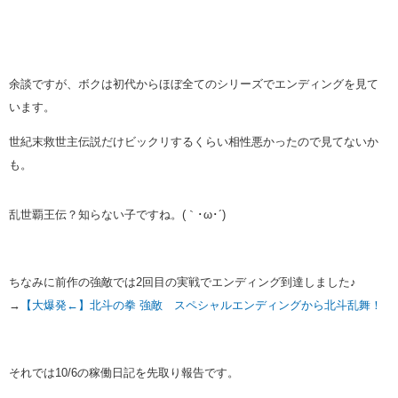
余談ですが、ボクは初代からほぼ全てのシリーズでエンディングを見て
います。
世紀末救世主伝説だけビックリするくらい相性悪かったので見てないか
も。
乱世覇王伝？知らない子ですね。(｀･ω･´)
ちなみに前作の強敵では2回目の実戦でエンディング到達しました♪
→
【大爆発←】北斗の拳 強敵 スペシャルエンディングから北斗乱舞！
それでは10/6の稼働日記を先取り報告です。