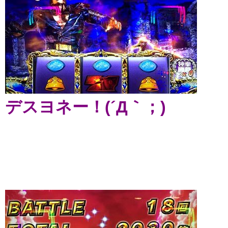
デスヨネー！(´Д｀；)