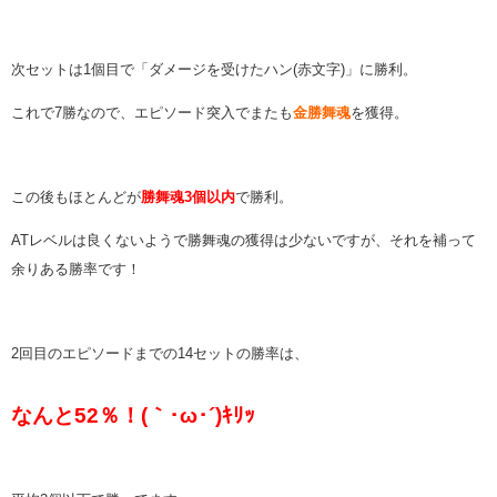
次セットは1個目で「ダメージを受けたハン(赤文字)」に勝利。
これで7勝なので、エピソード突入でまたも
金勝舞魂
を獲得。
この後もほとんどが
勝舞魂3個以内
で勝利。
ATレベルは良くないようで勝舞魂の獲得は少ないですが、それを補って
余りある勝率です！
2回目のエピソードまでの14セットの勝率は、
なんと52％！(｀･ω･´)ｷﾘｯ