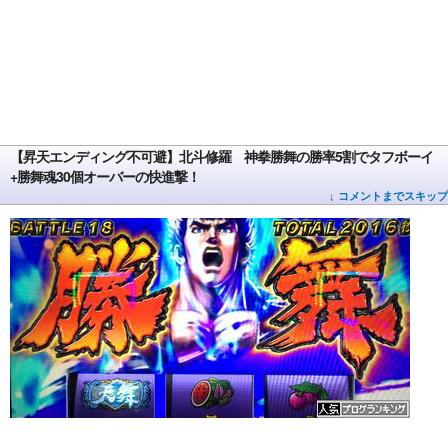
【昇天エンディング不可避】北斗修羅 神拳勝舞の勝率5割でタフボーイ
+勝舞魂30個オーバーの快進撃！
↓ コメントまでスキップ