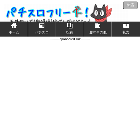
検索
ホーム
パチスロ
投資
趣味その他
収支
----------sponsored link----------