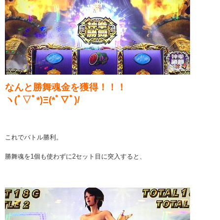
なんと勝舞魂金を獲得！！！
ヽ(ﾟ▽ﾟ*)Ξ(*ﾟ▽ﾟ)/
これでバトル勝利。
勝舞魂を1個も使わずに2セット目に突入すると、