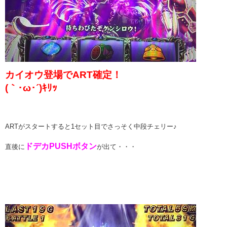
カイオウ登場でART確定！
(｀･ω･´)ｷﾘｯ
ARTがスタートすると1セット目でさっそく中段チェリー♪
ドデカPUSHボタン
直後に
が出て・・・