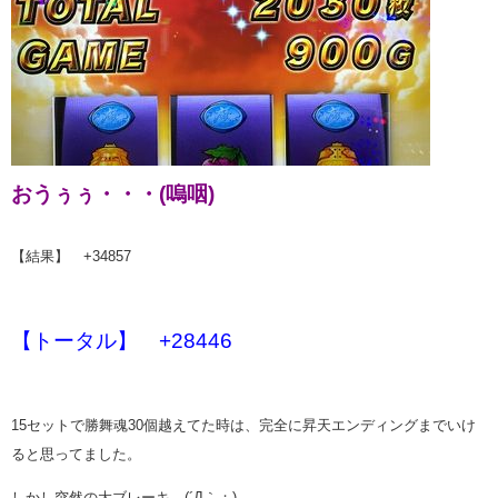
おうぅぅ・・・(嗚咽)
【結果】 +34857
【トータル】 +28446
15セットで勝舞魂30個越えてた時は、完全に昇天エンディングまでいけ
ると思ってました。
しかし突然の大ブレーキ。(´Д｀；)