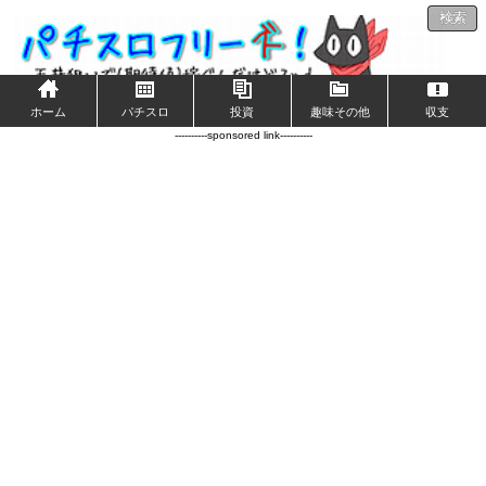
検索
ホーム
パチスロ
投資
趣味その他
収支
----------sponsored link----------