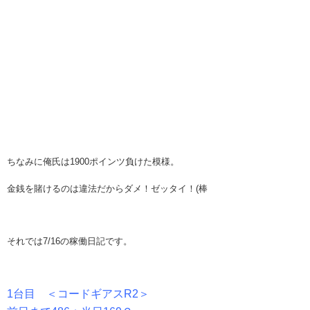
ちなみに俺氏は1900ポインツ負けた模様。
金銭を賭けるのは違法だからダメ！ゼッタイ！(棒
それでは7/16の稼働日記です。
1台目 ＜コードギアスR2＞