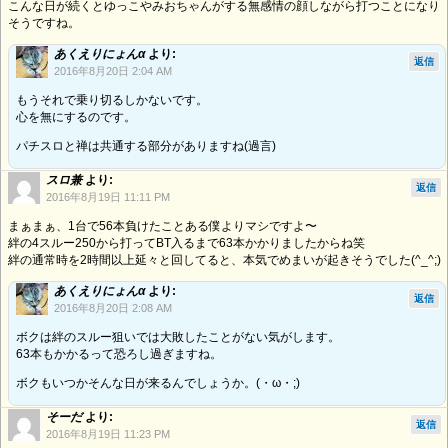
こんな日が続くとゆっこやみおちゃんがする無感情の顔しながら打つことになり
そうですね。
あくえりにょんα
より:
返信
2016年8月20日 2:04 AM
もうそれで乗り切るしかないです。
心を無にするのです。
パチスロと禅は共通する部分がありますね(過言)
スロ兼
より:
返信
2016年8月19日 11:11 PM
まぁまぁ、1台で56本負けたことある僕よりマシですよ〜
絆の4スルー250から打ってBT入るまで63本かかりましたからね笑
絆の通常時を2時間以上延々と回してると、本気でめまいが起きそうでした(^_^;)
あくえりにょんα
より:
返信
2016年8月20日 2:08 AM
ボクは絆のスルー狙いでは大敗したことがない気がします。
63本もかかるって恐ろし過ぎますね。
ボクもいつかそんな日が来るんでしょうか。(・ω・;)
そーだ
より:
返信
2016年8月19日 11:23 PM