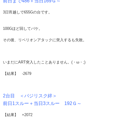
前日まで486＋当日169Ｇ～
3日宵越しで655Gの台です。
100Gほど回してバケ。
その後、リベリオンアタックに突入するも失敗。
いまだにART突入したことありません。(・ω・;)
【結果】 -2679
2台目 ＜バジリスク絆＞
前日1スルー＋当日3スルー 192Ｇ～
【結果】 +2072