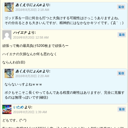
あくえりにょんα
より:
返信
2016年8月20日 2:18 AM
ゴッド系を一日に何台も打つと大負けする可能性はけっこうありますよね。
その分出るときも大きいんですが、精神的にはなかなかキツイです。(´Д｀；)
ハイエナ
より:
返信
2016年8月20日 12:58 AM
頑張って俺の最高負け5200枚まで頑張ろー
ハイエナの欠損なんか何も思わなく
ならんわ(白目)
あくえりにょんα
より:
返信
2016年8月20日 2:20 AM
ならないっすよねｗｗｗ
ボクもそこそこ長くやってるんである程度の耐性はありますが、完全に克服す
るのは無理っぽいです(確信)
いため
より:
返信
2016年8月20日 1:39 AM
どもです。(^-^)