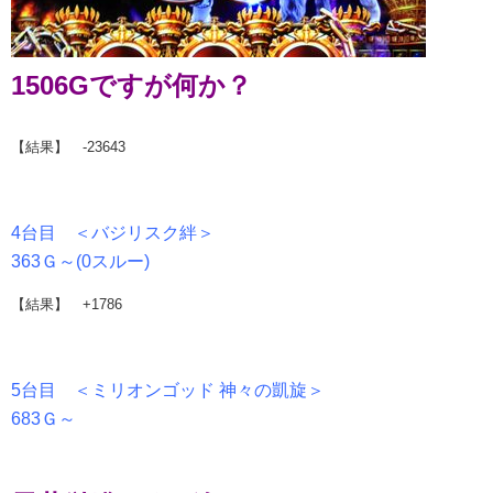
1506Gですが何か？
【結果】 -23643
4台目 ＜バジリスク絆＞
363Ｇ～(0スルー)
【結果】 +1786
5台目 ＜ミリオンゴッド 神々の凱旋＞
683Ｇ～