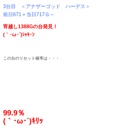
3台目 ＜アナザーゴッド ハーデス＞
前日671＋当日717Ｇ～
宵越し1388Gの台発見！
(｀･ω･´)ｼｬｷｰﾝ
この台のリセット確率は・・・
99.9％
(｀･ω･´)ｷﾘｯ