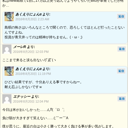
私はNew島唄で1台に17万以上突っ込んでようやく引いたBIGが単発でしたが何
か…
あくえりにょんα
より:
返信
2016年8月20日 2:23 AM
島唄の怖さはいろんなところで聞くので、恐ろしくてほとんど打ったことない
んですよね。
投資が青天井ってのは精神が持ちません。(・ω・;)
メーレR
より:
返信
2016年8月20日 12:03 PM
ここまで来ると涙も出ないﾉ)ﾟДﾟ(ヽ
あくえりにょんα
より:
返信
2016年8月20日 11:19 PM
ひどい結果ですが、十分ありえる事ですからねー。
耐え忍ぶしかないですｗ
エナッシー
より:
返信
2016年8月20日 12:04 PM
今日は米がおいしかった……ん⁉(゜ロ゜;
負け額が大きすぎて笑えない……(;￣ー￣A
僕が思うに、最近の台は小さく勝って大きく負ける事が多い気がします。