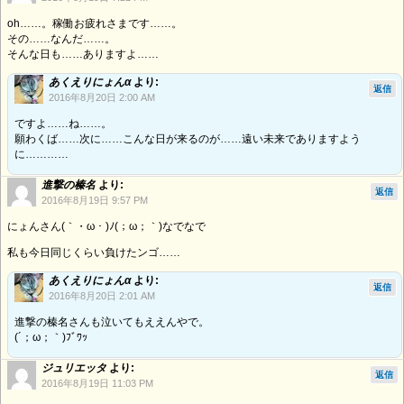
oh……。稼働お疲れさまです……。
その……なんだ……。
そんな日も……ありますよ……
あくえりにょんα
より:
返信
2016年8月20日 2:00 AM
ですよ……ね……。
願わくば……次に……こんな日が来るのが……遠い未来でありますよう
に…………
進撃の榛名
より:
返信
2016年8月19日 9:57 PM
にょんさん(｀・ω・)ﾉ(；ω；｀)なでなで
私も今日同じくらい負けたンゴ……
あくえりにょんα
より:
返信
2016年8月20日 2:01 AM
進撃の榛名さんも泣いてもええんやで。
(´；ω；｀)ﾌﾞﾜｯ
ジュリエッタ
より:
返信
2016年8月19日 11:03 PM