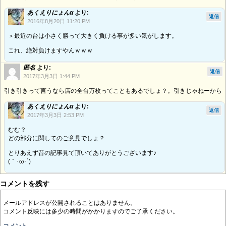
あくえりにょんα
より:
返信
2016年8月20日 11:20 PM
＞最近の台は小さく勝って大きく負ける事が多い気がします。
これ、絶対負けますやんｗｗｗ
匿名
より:
返信
2017年3月3日 1:44 PM
引き引きって言うなら店の全台万枚ってこともあるでしょ？。引きじゃねーから
あくえりにょんα
より:
返信
2017年3月3日 2:53 PM
むむ？
どの部分に関してのご意見でしょ？
とりあえず昔の記事見て頂いてありがとうございます♪
(｀･ω･´)ゞ
コメントを残す
メールアドレスが公開されることはありません。
コメント反映には多少の時間がかかりますのでご了承ください。