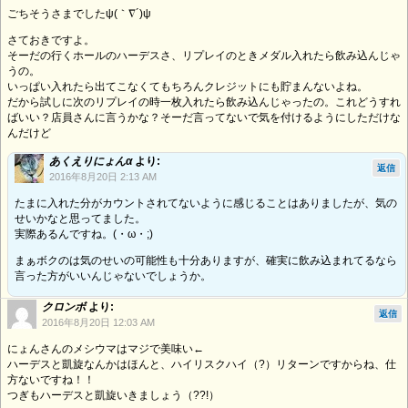
ごちそうさまでしたψ(｀∇´)ψ
さておきですよ。
そーだの行くホールのハーデスさ、リプレイのときメダル入れたら飲み込んじゃ
うの。
いっぱい入れたら出てこなくてもちろんクレジットにも貯まんないよね。
だから試しに次のリプレイの時一枚入れたら飲み込んじゃったの。これどうすれ
ばいい？店員さんに言うかな？そーだ言ってないで気を付けるようにしただけな
んだけど
あくえりにょんα
より:
返信
2016年8月20日 2:13 AM
たまに入れた分がカウントされてないように感じることはありましたが、気の
せいかなと思ってました。
実際あるんですね。(・ω・;)
まぁボクのは気のせいの可能性も十分ありますが、確実に飲み込まれてるなら
言った方がいいんじゃないでしょうか。
クロンボ
より:
返信
2016年8月20日 12:03 AM
にょんさんのメシウマはマジで美味い←
ハーデスと凱旋なんかはほんと、ハイリスクハイ（?）リターンですからね、仕
方ないですね！！
つぎもハーデスと凱旋いきましょう（??!）