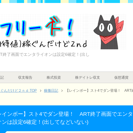
T終了画面でエンタライオンは設定6確定！(出し
日記
収支報告
株式投資
株デイトレ収支
仮想通貨
んだけど２ｎｄ TOP
稼働日記
【レインボー】スト4でダン登場！ ART
レインボー】スト4でダン登場！ ART終了画面でエン
オンは設定6確定！(出してなどいない)