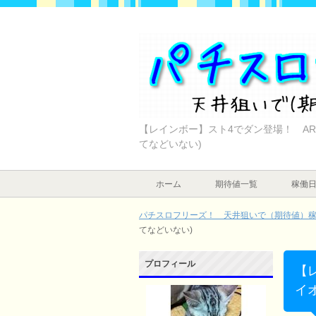
【レインボー】スト4でダン登場！ AR
てなどいない)
ホーム
期待値一覧
稼働
パチスロフリーズ！ 天井狙いで（期待値）稼ぐ
てなどいない)
プロフィール
【
イ