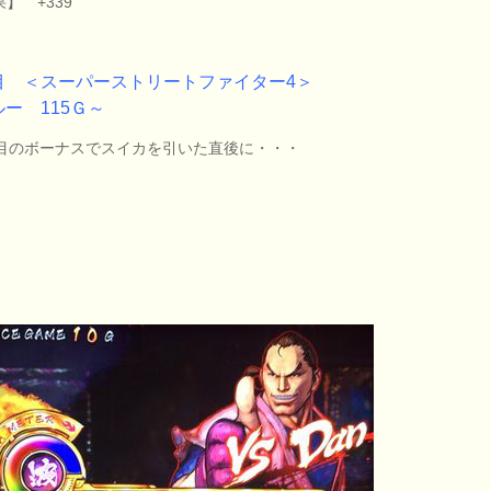
】 +339
目 ＜スーパーストリートファイター4＞
ルー 115Ｇ～
回目のボーナスでスイカを引いた直後に・・・