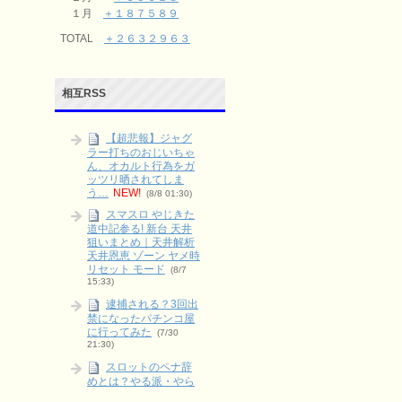
１月
＋１８７５８９
TOTAL
＋２６３２９６３
相互RSS
【超悲報】ジャグ
ラー打ちのおじいちゃ
ん、オカルト行為をガ
ッツリ晒されてしま
う…
NEW!
(8/8 01:30)
スマスロ やじきた
道中記参る! 新台 天井
狙いまとめ｜天井解析
天井恩恵 ゾーン ヤメ時
リセット モード
(8/7
15:33)
逮捕される？3回出
禁になったパチンコ屋
に行ってみた
(7/30
21:30)
スロットのペナ辞
めとは？やる派・やら
ない派をリスクとリタ