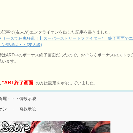
の記事で(友人が)エンタライオンを出した記事を書きました。
フリーズで狂鬼狂乱！】スーパーストリートファイター4 終了画面で
オン登場は・・(友人談)
時はART中のボーナス終了画面だったので、おそらくボーナスのストッ
思います。
”ART終了画面”
し
の方は設定を示唆していました。
春麗・・・偶数示唆
ケン・・・奇数示唆