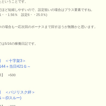
たということです。
定ほど短縮しやすいので、設定狙いの場合はプラス要素ですね。
1・・1.56％ 設定6・・25.0％)
ウの場合も一応次回のボーナスまで回すほうが無難かと思います。
では5/16の稼働日記です。
目 ＜十字架3＞
144＋当日421Ｇ～
】 +500
目 ＜バジリスク絆＞
Ｇ～(0スルー)