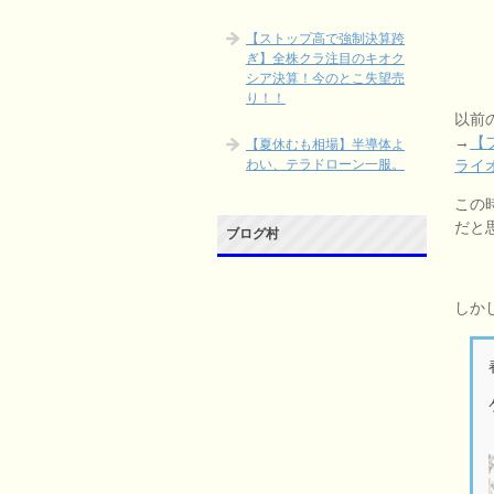
【ストップ高で強制決算跨
ぎ】全株クラ注目のキオク
シア決算！今のとこ失望売
り！！
以前
→
【
【夏休むも相場】半導体よ
ライ
わい、テラドローン一服。
この
だと
ブログ村
しか