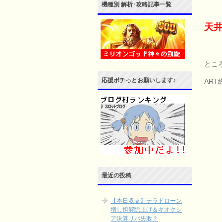
機種別 解析･攻略記事一覧
天井
とこ
応援ポチっとお願いします♪
AR
最近の投稿
【本日収支】テラドローン
増し担解除上げ＆キオクシ
ア決算リバ失敗？