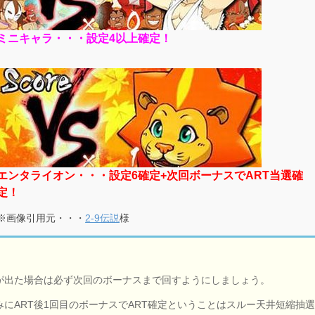
ミニキャラ・・・設定4以上確定！
エンタライオン・・・設定6確定+次回ボーナスでART当選確
定！
※画像引用元・・・
2-9伝説
様
が出た場合は必ず次回のボーナスまで回すようにしましょう。
みにART後1回目のボーナスでART確定ということはスルー天井短縮抽