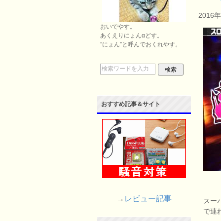
2016
おいでやす。
あくえりにょんαどす。
”にょん”と呼んでおくれやす。
おすすめ記事＆サイト
→
レビュー記事
スー
で連