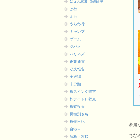
にょん式期待値解説
は行
ま行
やらわ行
キャンプ
ゲーム
ツバメ
ハリネズミ
仮想通貨
収支報告
実践編
未分類
株スイング収支
株デイトレ収支
株式投資
機種別攻略
稼働日記
豪鬼
自転車
ちな
解析・攻略