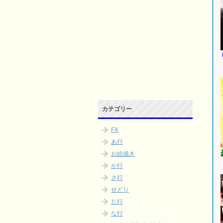
カテゴリー
FX
あ行
お絵描き
か行
さ行
せどり
た行
な行