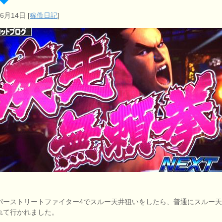
年6月14日
[
稼働日記
]
パーストリートファイター4でスルー天井狙いをしたら、普通にスルー
れて行かれました。