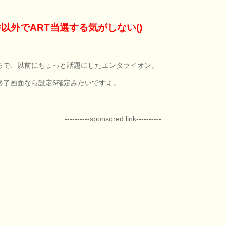
以外でART当選する気がしない()
ろで、以前にちょっと話題にしたエンタライオン。
T終了画面なら設定6確定みたいですよ。
----------sponsored link----------