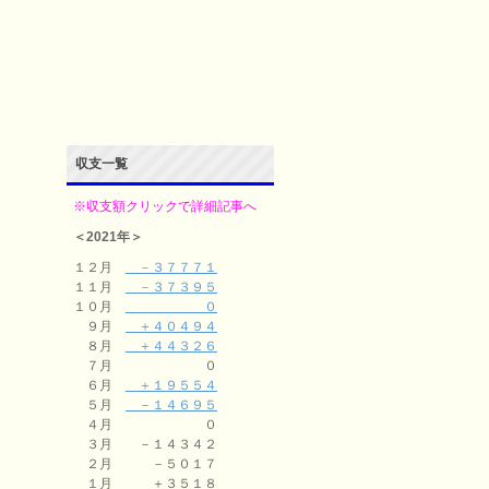
収支一覧
※収支額クリックで詳細記事へ
＜2021年＞
１２月
－３７７７１
１１月
－３７３９５
１０月
０
９月
＋４０４９４
８月
＋４４３２６
７月 ０
６月
＋１９５５４
５月
－１４６９５
４月 ０
３月 －１４３４２
２月 －５０１７
１月 ＋３５１８